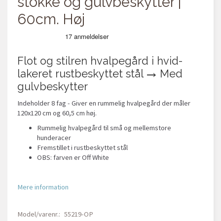
stokke og gulvbeskytter |
60cm. Høj
Flot og stilren hvalpegård i hvid-
lakeret rustbeskyttet stål → Med
gulvbeskytter
Indeholder 8 fag - Giver en rummelig hvalpegård der måler
120x120 cm og 60,5 cm høj.
Rummelig hvalpegård til små og mellemstore
hunderacer
Fremstillet i rustbeskyttet stål
OBS: farven er Off White
Mere information
Model/varenr.:
55219-OP