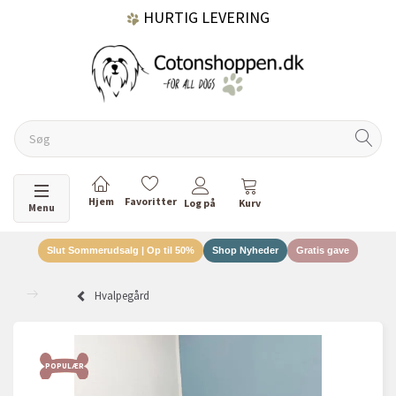
HURTIG LEVERING
GRATIS FRAGT OVER 499 KR.
60 DAGES RETURRET
Skifte navigation
Menu
Slut Sommerudsalg | Op til 50%
Shop Nyheder
Gratis gave
DANSKEJET VIRKSOMHED
Hvalpegård
POPULÆR