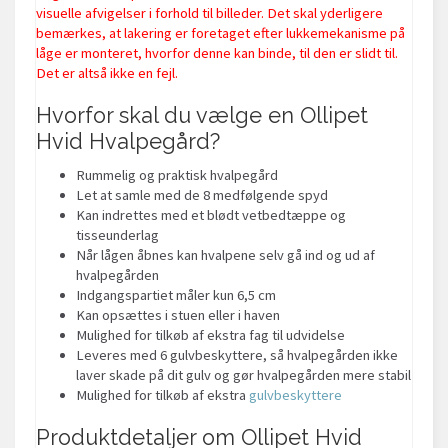
visuelle afvigelser i forhold til billeder.
Det skal yderligere
bemærkes, at lakering er foretaget efter lukkemekanisme på
låge er monteret, hvorfor denne kan binde, til den er slidt til.
Det er altså ikke en fejl.
Hvorfor skal du vælge en Ollipet
Hvid Hvalpegård?
Rummelig og praktisk hvalpegård
Let at samle med de 8 medfølgende spyd
Kan indrettes med et blødt vetbedtæppe og
tisseunderlag
Når lågen åbnes kan hvalpene selv gå ind og ud af
hvalpegården
Indgangspartiet måler kun 6,5 cm
Kan opsættes i stuen eller i haven
Mulighed for tilkøb af ekstra fag til udvidelse
Leveres med 6 gulvbeskyttere, så hvalpegården ikke
laver skade på dit gulv og gør hvalpegården mere stabil
Mulighed for tilkøb af ekstra
gulvbeskyttere
Produktdetaljer om Ollipet Hvid