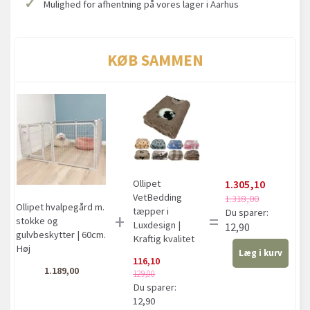
✓
Mulighed for afhentning på vores lager i Aarhus
KØB SAMMEN
1.305,10
Ollipet
VetBedding
1.318,00
Ollipet hvalpegård m.
tæpper i
Du sparer:
+
=
stokke og
Luxdesign |
12,90
gulvbeskytter | 60cm.
Kraftig kvalitet
Høj
Læg i kurv
116,10
1.189,00
129,00
Du sparer:
12,90