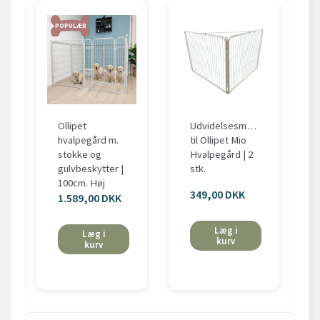
POPULÆR
Ollipet
Udvidelsesmodul
hvalpegård m.
til Ollipet Mio
stokke og
Hvalpegård | 2
gulvbeskytter |
stk.
100cm. Høj
349,00 DKK
1.589,00 DKK
Læg i
Læg i
kurv
kurv