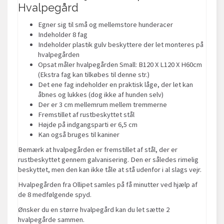
Hvalpegård
Egner sig til små og mellemstore hunderacer
Indeholder 8 fag
Indeholder plastik gulv beskyttere der let monteres på
hvalpegården
Opsat måler hvalpegården Small: B120 X L120 X H60cm
(Ekstra fag kan tilkøbes til denne str.)
Det ene fag indeholder en praktisk låge, der let kan
åbnes og lukkes (dog ikke af hunden selv)
Der er 3 cm mellemrum mellem tremmerne
Fremstillet af rustbeskyttet stål
Højde på indgangsparti er 6,5 cm
Kan også bruges til kaniner
Bemærk at hvalpegården er fremstillet af stål, der er
rustbeskyttet gennem galvanisering. Den er således rimelig
beskyttet, men den kan ikke tåle at stå udenfor i al slags vejr.
Hvalpegården fra Ollipet samles på få minutter ved hjælp af
de 8 medfølgende spyd.
Ønsker du en større hvalpegård kan du let sætte 2
hvalpegårde sammen.