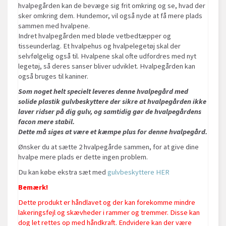
hvalpegården kan de bevæge sig frit omkring og se, hvad der
sker omkring dem. Hundemor, vil også nyde at få mere plads
sammen med hvalpene.
Indret hvalpegården med bløde vetbedtæpper og
tisseunderlag. Et hvalpehus og hvalpelegetøj skal der
selvfølgelig også til. Hvalpene skal ofte udfordres med nyt
legetøj, så deres sanser bliver udviklet. Hvalpegården kan
også bruges til kaniner.
Som noget helt specielt leveres denne hvalpegård med
solide plastik gulvbeskyttere der sikre at hvalpegården ikke
laver ridser på dig gulv, og samtidig gør de hvalpegårdens
facon mere stabil.
Dette må siges at være et kæmpe plus for denne hvalpegård.
Ønsker du at sætte 2 hvalpegårde sammen, for at give dine
hvalpe mere plads er dette ingen problem.
Du kan købe ekstra sæt med
gulvbeskyttere HER
Bemærk!
Dette produkt er håndlavet og der kan forekomme mindre
lakeringsfejl og skævheder i rammer og tremmer. Disse kan
dog let rettes op med håndkraft. Endvidere kan der være