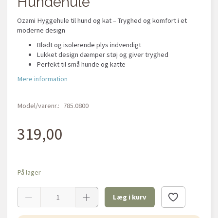
Hundehule
Ozami Hyggehule til hund og kat – Tryghed og komfort i et
moderne design
Blødt og isolerende plys indvendigt
Lukket design dæmper støj og giver tryghed
Perfekt til små hunde og katte
Mere information
Model/varenr.:
785.0800
319,00
På lager
Læg i kurv