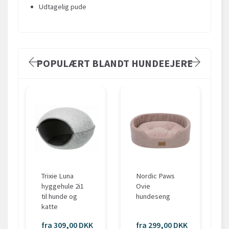
Udtagelig pude
POPULÆRT BLANDT HUNDEEJERE
Trixie Luna
Nordic Paws
hyggehule 2i1
Ovie
til hunde og
hundeseng
katte
fra 309,00 DKK
fra 299,00 DKK