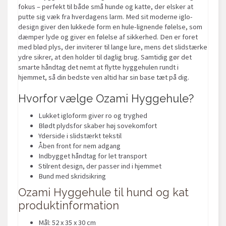
fokus – perfekt til både små hunde og katte, der elsker at
putte sig væk fra hverdagens larm. Med sit moderne iglo-
design giver den lukkede form en hule-lignende følelse, som
dæmper lyde og giver en følelse af sikkerhed. Den er foret
med blød plys, der inviterer til lange lure, mens det slidstærke
ydre sikrer, at den holder til daglig brug. Samtidig gør det
smarte håndtag det nemt at flytte hyggehulen rundt i
hjemmet, så din bedste ven altid har sin base tæt på dig.
Hvorfor vælge Ozami Hyggehule?
Lukket igloform giver ro og tryghed
Blødt plydsfor skaber høj sovekomfort
Yderside i slidstærkt tekstil
Åben front for nem adgang
Indbygget håndtag for let transport
Stilrent design, der passer ind i hjemmet
Bund med skridsikring
Ozami Hyggehule til hund og kat
produktinformation
Mål: 52 x 35 x 30 cm