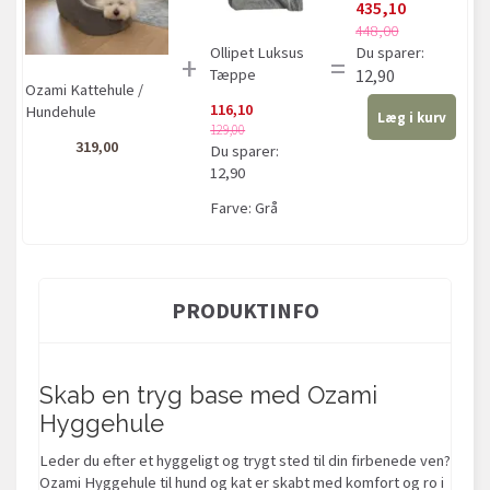
435,10
448,00
Ollipet Luksus
Du sparer:
+
=
Tæppe
12,90
Ozami Kattehule /
116,10
Hundehule
Læg i kurv
129,00
319,00
Du sparer:
12,90
Farve:
Grå
PRODUKTINFO
Skab en tryg base med Ozami
Hyggehule
Leder du efter et hyggeligt og trygt sted til din firbenede ven?
Ozami Hyggehule til hund og kat er skabt med komfort og ro i