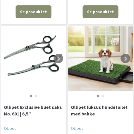
Se produktet
Se produktet
Ollipet Exclusive buet saks
Ollipet luksus hundetoilet
No. 601 | 6,5"
med bakke
Ollipet
Ollipet