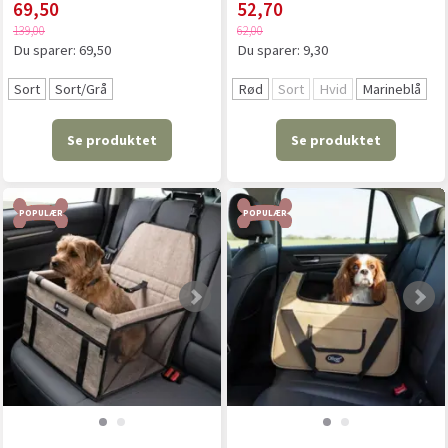
69,50
52,70
139,00
62,00
Du sparer:
69,50
Du sparer:
9,30
Sort
Sort/Grå
Rød
Sort
Hvid
Marineblå
Se produktet
Se produktet
POPULÆR
POPULÆR