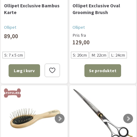
Ollipet Exclusive Bambus
Ollipet Exclusive Oval
Karte
Grooming Brush
Ollipet
Ollipet
89,00
Pris fra
129,00
S: 7 x 5 cm
S: 20cm
M: 22cm
L: 24cm
Se produktet
Læg i kurv
POPULÆR