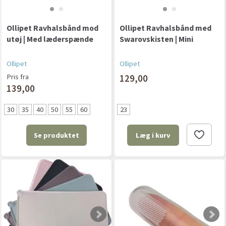
Ollipet Ravhalsbånd mod
Ollipet Ravhalsbånd med
utøj | Med læderspænde
Swarovskisten | Mini
Ollipet
Ollipet
Pris fra
129,00
139,00
30
35
40
50
55
60
23
Se produktet
Læg i kurv