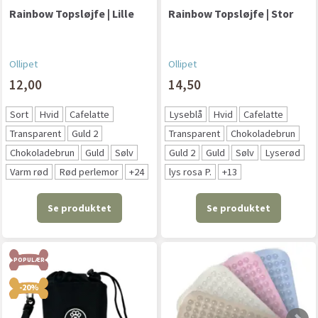
Rainbow Topsløjfe | Lille
Rainbow Topsløjfe | Stor
Ollipet
Ollipet
12,00
14,50
Sort
Hvid
Cafelatte
Lyseblå
Hvid
Cafelatte
Transparent
Guld 2
Transparent
Chokoladebrun
Chokoladebrun
Guld
Sølv
Guld 2
Guld
Sølv
Lyserød
Varm rød
Rød perlemor
+
24
lys rosa P.
+
13
Se produktet
Se produktet
POPULÆR
-20%