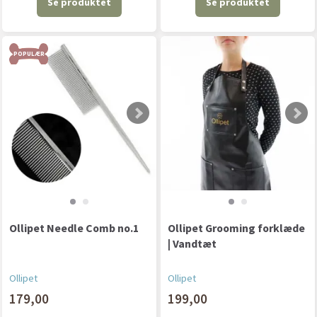
Se produktet
Se produktet
POPULÆR
Ollipet Needle Comb no.1
Ollipet Grooming forklæde
| Vandtæt
Ollipet
Ollipet
179,00
199,00