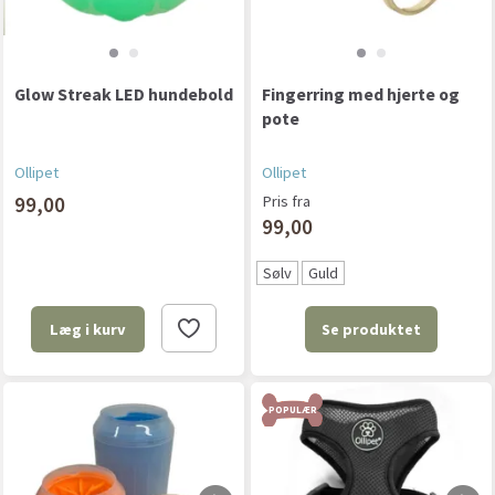
Glow Streak LED hundebold
Fingerring med hjerte og
pote
Ollipet
Ollipet
99,00
Pris fra
99,00
Sølv
Guld
Se produktet
Læg i kurv
POPULÆR