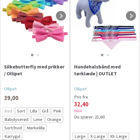
Silkebutterfly med prikker
Hundehalsbånd med
/ Ollipet
tørklæde | OUTLET
Ollipet
Ollipet
39,00
Pris fra
32,40
Rød
Sort
Lilla
Grå
Pink
54,00
Du sparer:
21,60
Babylyserød
Lime
Orange
Sort/hvid
Mørkelilla
Karrygul
Large
X-Large
XX-Large