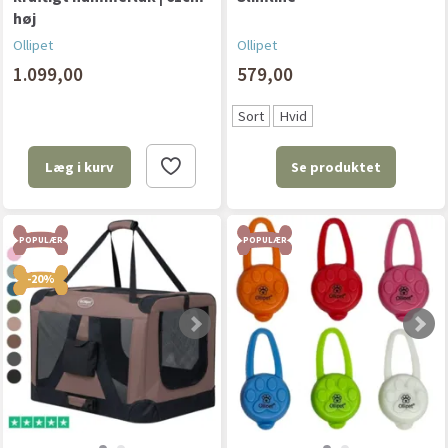
høj
Ollipet
Ollipet
1.099,00
579,00
Sort
Hvid
Se produktet
Læg i kurv
POPULÆR
POPULÆR
-20%