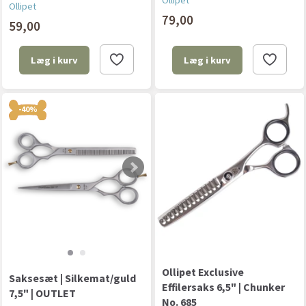
Ollipet
Ollipet
79,00
59,00
Læg i kurv
Læg i kurv
-40%
Ollipet Exclusive
Saksesæt | Silkemat/guld
Effilersaks 6,5" | Chunker
7,5" | OUTLET
No. 685