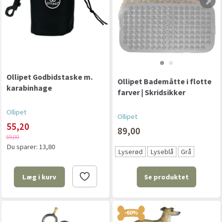
Ollipet Godbidstaske m.
Ollipet Bademåtte i flotte
karabinhage
farver | Skridsikker
Ollipet
Ollipet
55,20
89,00
69,00
Du sparer:
13,80
Lyserød
Lyseblå
Grå
Se produktet
Læg i kurv
-60%