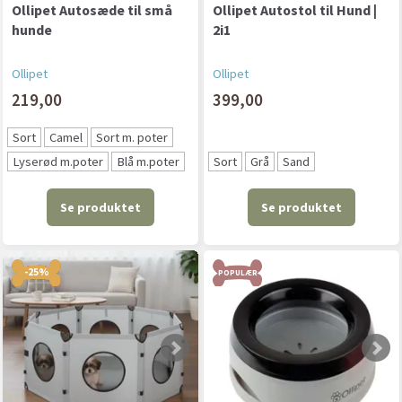
Ollipet Autosæde til små
Ollipet Autostol til Hund |
hunde
2i1
Ollipet
Ollipet
219,00
399,00
Sort
Camel
Sort m. poter
Lyserød m.poter
Blå m.poter
Sort
Grå
Sand
Se produktet
Se produktet
-25%
POPULÆR