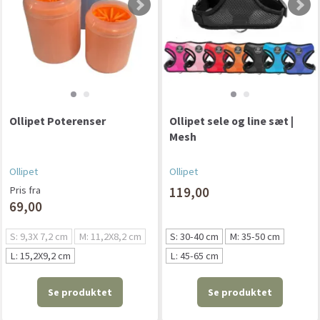
Ollipet Poterenser
Ollipet sele og line sæt |
Mesh
Ollipet
Ollipet
Pris fra
119,00
69,00
S: 9,3X 7,2 cm
M: 11,2X8,2 cm
S: 30-40 cm
M: 35-50 cm
L: 15,2X9,2 cm
L: 45-65 cm
Se produktet
Se produktet