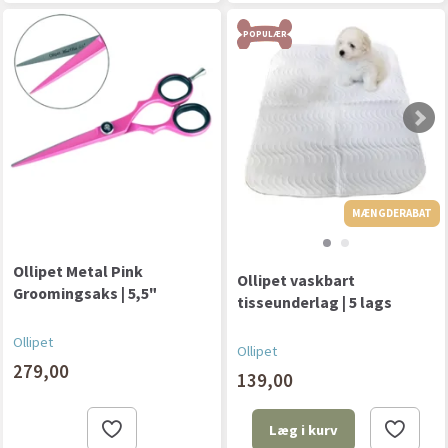
POPULÆR
MÆNGDERABAT
Ollipet Metal Pink
Ollipet vaskbart
Groomingsaks | 5,5"
tisseunderlag | 5 lags
Ollipet
Ollipet
279,00
139,00
Læg i kurv