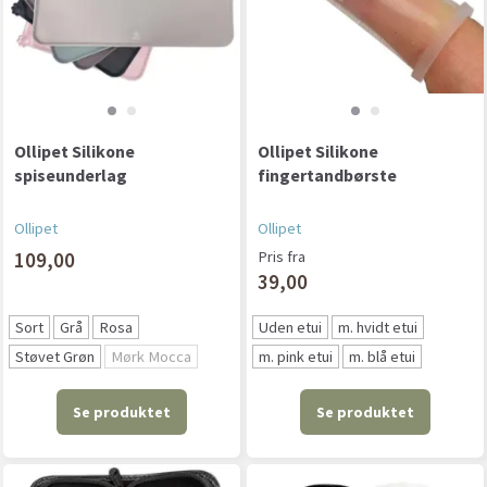
Ollipet Silikone
Ollipet Silikone
spiseunderlag
fingertandbørste
Ollipet
Ollipet
109,00
Pris fra
39,00
Sort
Grå
Rosa
Uden etui
m. hvidt etui
Støvet Grøn
Mørk Mocca
m. pink etui
m. blå etui
Se produktet
Se produktet