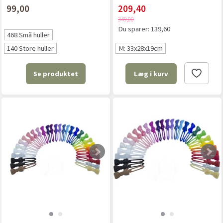
99,00
209,40
349,00
Du sparer:
139,60
468 Små huller
140 Store huller
M: 33x28x19cm
Se produktet
Læg i kurv