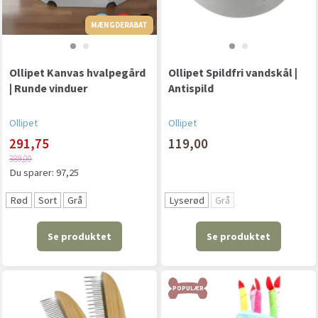
MÆNGDERABAT
MÆNGDERABAT
Ollipet Kanvas hvalpegård
Ollipet Spildfri vandskål |
| Runde vinduer
Antispild
Ollipet
Ollipet
291,75
119,00
389,00
Du sparer:
97,25
Rød
Sort
Grå
Lyserød
Grå
Se produktet
Se produktet
POPULÆR