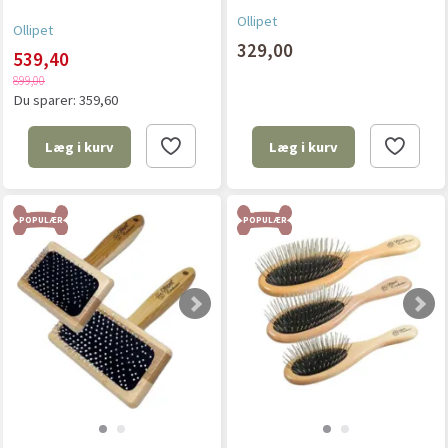
Ollipet
Ollipet
329,00
539,40
899,00
Du sparer:
359,60
Læg i kurv
Læg i kurv
POPULÆR
POPULÆR