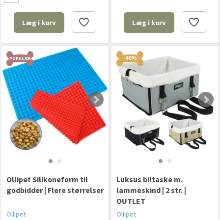
Læg i kurv
Læg i kurv
-40%
POPULÆR
Ollipet Silikoneform til
Luksus biltaske m.
godbidder | Flere størrelser
lammeskind | 2 str. |
OUTLET
Ollipet
Ollipet