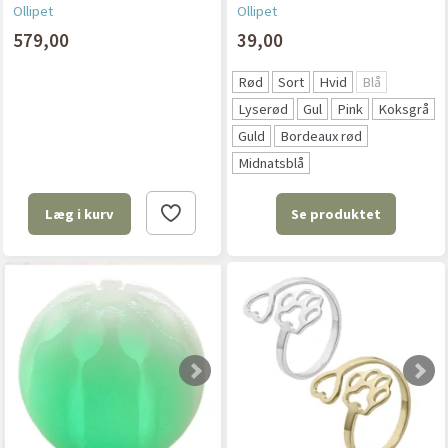
Ollipet
Ollipet
579,00
39,00
Rød
Sort
Hvid
Blå
Lyserød
Gul
Pink
Koksgrå
Guld
Bordeaux rød
Midnatsblå
Se produktet
Læg i kurv