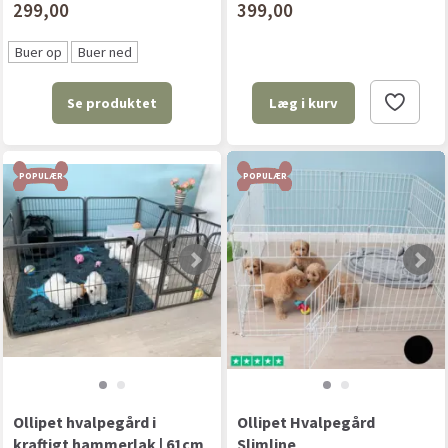
299,00
399,00
Buer op
Buer ned
Se produktet
Læg i kurv
POPULÆR
POPULÆR
Ollipet hvalpegård i
Ollipet Hvalpegård
kraftigt hammerlak | 61cm
Slimline