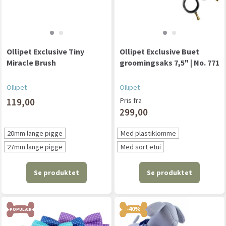
Ollipet Exclusive Tiny
Ollipet Exclusive Buet
Miracle Brush
groomingsaks 7,5" | No. 771
Ollipet
Ollipet
119,00
Pris fra
299,00
20mm lange pigge
Med plastiklomme
27mm lange pigge
Med sort etui
Se produktet
Se produktet
-40%
POPULÆR