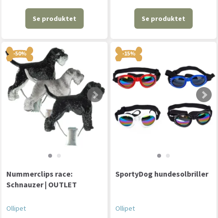
Se produktet
Se produktet
-50%
-15%
Nummerclips race:
SportyDog hundesolbriller
Schnauzer | OUTLET
Ollipet
Ollipet