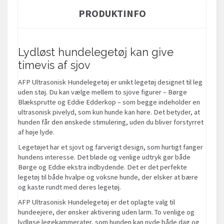
PRODUKTINFO
Lydløst hundelegetøj kan give
timevis af sjov
AFP Ultrasonisk Hundelegetøj er unikt legetøj designet til leg
uden støj. Du kan vælge mellem to sjove figurer – Børge
Blæksprutte og Eddie Edderkop – som begge indeholder en
ultrasonisk pivelyd, som kun hunde kan høre. Det betyder, at
hunden får den ønskede stimulering, uden du bliver forstyrret
af høje lyde.
Legetøjet har et sjovt og farverigt design, som hurtigt fanger
hundens interesse. Det bløde og venlige udtryk gør både
Børge og Eddie ekstra indbydende. Det er det perfekte
legetøj til både hvalpe og voksne hunde, der elsker at bære
og kaste rundt med deres legetøj.
AFP Ultrasonisk Hundelegetøj er det oplagte valg til
hundeejere, der ønsker aktivering uden larm. To venlige og
lydløse legekammerater, som hunden kan nyde både dag og