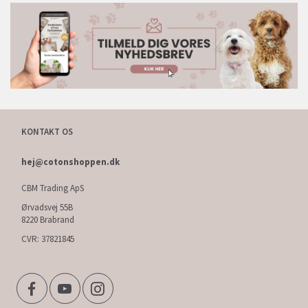
KONTAKT OS
hej@cotonshoppen.dk
CBM Trading ApS
Ørvadsvej 55B
8220 Brabrand
CVR: 37821845