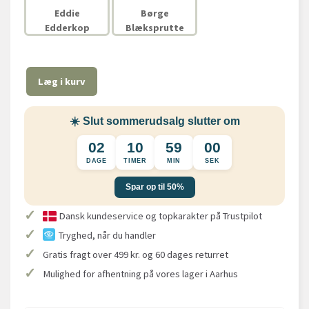
Eddie
Børge
Edderkop
Blæksprutte
Læg i kurv
☀️ Slut sommerudsalg slutter om
02
10
59
00
DAGE
TIMER
MIN
SEK
Spar op til 50%
✓
Dansk kundeservice og topkarakter på Trustpilot
✓
Tryghed, når du handler
✓
Gratis fragt over 499 kr. og 60 dages returret
✓
Mulighed for afhentning på vores lager i Aarhus