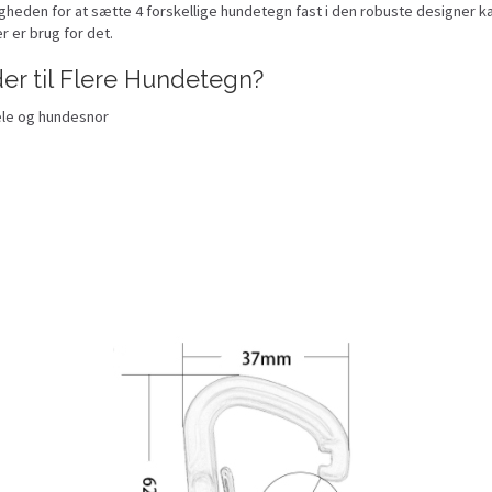
en for at sætte 4 forskellige hundetegn fast i den robuste designer karabi
r er brug for det.
er til Flere Hundetegn?
sele og hundesnor