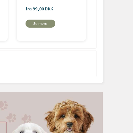
fra 99,00 DKK
85,00 DKK
Se mere
Læg i
kurv