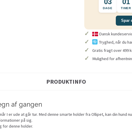
03
01
DAGE
TIMER
Spar 
✓
Dansk kundeservice
✓
Tryghed, når du ha
✓
Gratis fragt over 499 k
✓
Mulighed for afhentnin
PRODUKTINFO
etegn af gangen
når I er ude at går tur. Med denne smarte holder fra Ollipet, kan din hund
nformationer på sig.
 for denne holder.