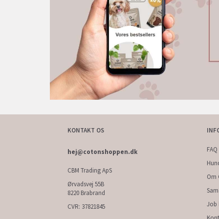
KONTAKT OS
INF
FAQ 
hej@cotonshoppen.dk
Hun
CBM Trading ApS
Om 
Ørvadsvej 55B
Sam
8220 Brabrand
Job
CVR: 37821845
Kont