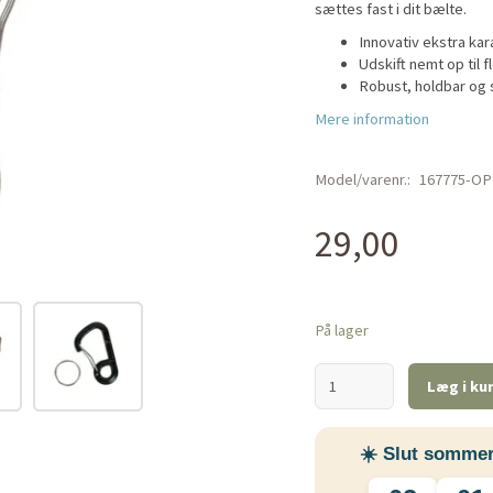
sættes fast i dit bælte.
Innovativ ekstra kar
Udskift nemt op til 
Robust, holdbar og 
Mere information
Model/varenr.:
167775-OP
29,00
På lager
Læg i ku
☀️ Slut sommer