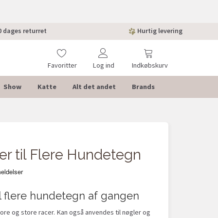
 dages returret
Hurtig levering
Favoritter
Log ind
Indkøbskurv
Show
Katte
Alt det andet
Brands
er til Flere Hundetegn
til flere hundetegn af gangen
ore og store racer. Kan også anvendes til nøgler og