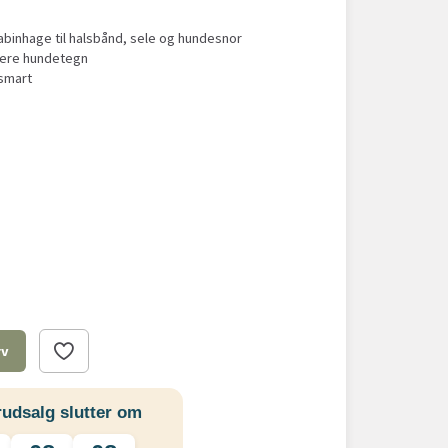
abinhage til halsbånd, sele og hundesnor
flere hundetegn
smart
rv
udsalg slutter om