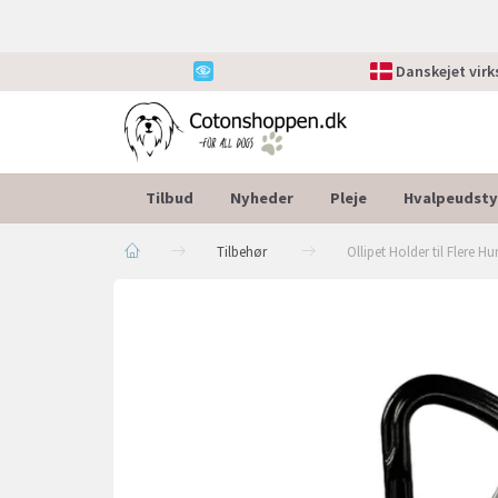
Danskejet vir
Tilbud
Nyheder
Pleje
Hvalpeudsty
Tilbehør
Ollipet Holder til Flere H