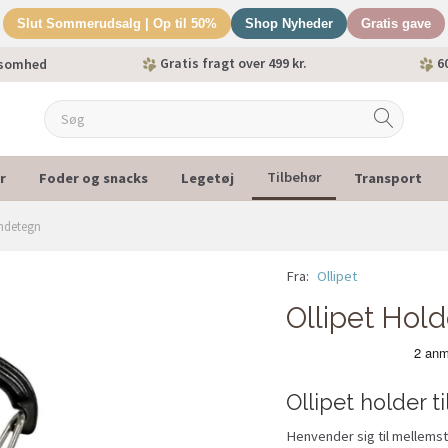
Slut Sommerudsalg | Op til 50%
Shop Nyheder
Gratis gave
Gratis fragt over 499 kr.
60
ksomhed
r
Foder og snacks
Legetøj
Transport
Tilbehør
undetegn
Fra:
Ollipet
Ollipet Hold
Ollipet holder 
Henvender sig til mellemst