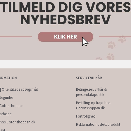
ORMATION
SERVICEVILKÅR
| Ofte stillede spørgsmål
Betingelser, vilkår &
persondatapolitik
deguides
Bestilling og fragt hos
Cotonshoppen
Cotonshoppen.dk
arbejde
Fortrolighed
 hos Cotonshoppen.dk
Reklamation defekt produkt
akt