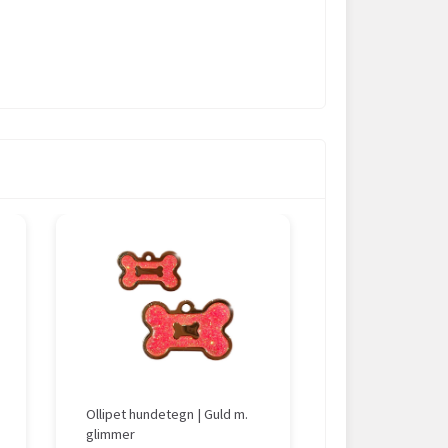
Ollipet hundetegn | Guld m.
Hundetegn Milita
glimmer
Family