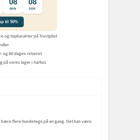
08
08
MIN
SEK
op til 50%
 og topkarakter på Trustpilot
ndler
r. og 60 dages returret
g på vores lager i Aarhus
 nu bære flere hundetegn på en gang. Det kan være