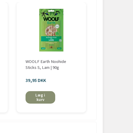
WOOLF Earth Noohide
WOOLF Earth N
Sticks S, Lam | 90g
Sticks S, Tun | 9
39,95 DKK
39,95 DKK
Læg i
Læg i
kurv
kurv