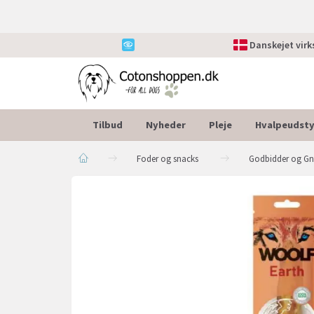
Danskejet vir
Tilbud
Nyheder
Pleje
Hvalpeudsty
Foder og snacks
Godbidder og G