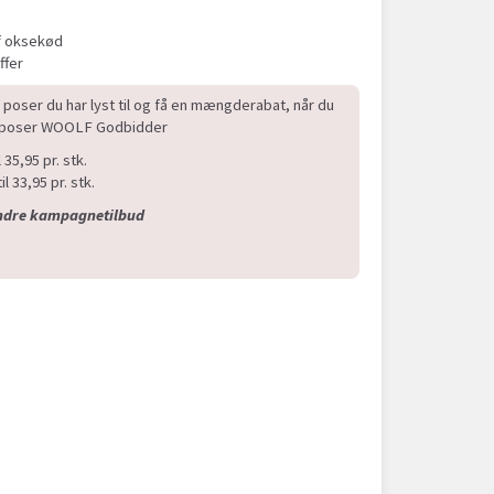
f oksekød
ffer
 poser du har lyst til og få en mængderabat, når du
ge poser WOOLF Godbidder
l 35,95 pr. stk.
il 33,95 pr. stk.
andre kampagnetilbud