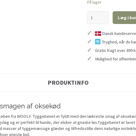
På lager
Læg i ku
✓
Dansk kundeservice
✓
Tryghed, når du ha
✓
Gratis fragt over 499 k
✓
Mulighed for afhentnin
PRODUKTINFO
 smagen af oksekød
geben fra WOOLF. Tyggebenet er fyldt med den lækreste smag af oksekød
sløg og er perfekt til hunde, der elsker at gnaske løs.Tyggebenet er lave
d masser af tyggemæssige glæder og tilfredsstille dens naturlige instinkte
 hver eneste bid.