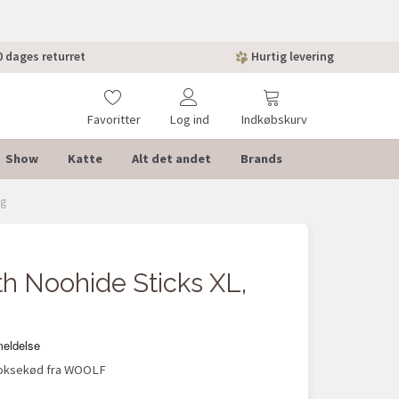
 dages returret
Hurtig levering
Favoritter
Log ind
Indkøbskurv
Show
Katte
Alt det andet
Brands
5g
 Noohide Sticks XL,
 oksekød fra WOOLF