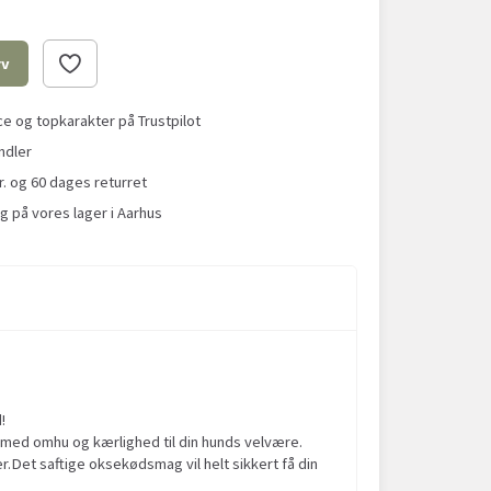
rv
 og topkarakter på Trustpilot
ndler
r. og 60 dages returret
g på vores lager i Aarhus
!
t med omhu og kærlighed til din hunds velvære.
r.Det saftige oksekødsmag vil helt sikkert få din