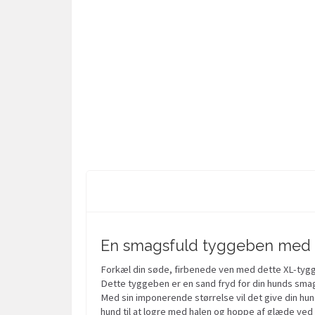
En smagsfuld tyggeben med
Forkæl din søde, firbenede ven med dette XL-tyg
Dette tyggeben er en sand fryd for din hunds smag
Med sin imponerende størrelse vil det give din hun
hund til at logre med halen og hoppe af glæde ved