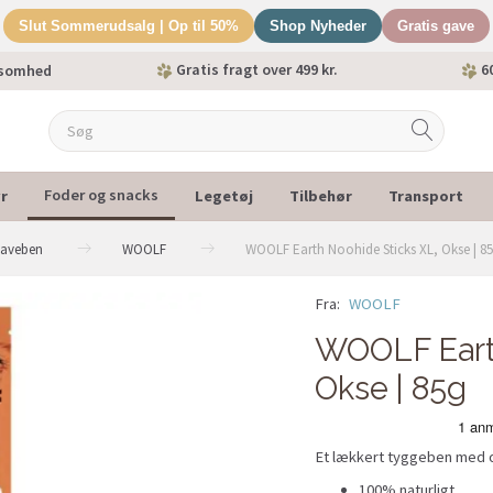
Slut Sommerudsalg | Op til 50%
Shop Nyheder
Gratis gave
Gratis fragt over 499 kr.
60
ksomhed
r
Legetøj
Tilbehør
Transport
Foder og snacks
naveben
WOOLF
WOOLF Earth Noohide Sticks XL, Okse | 8
Fra:
WOOLF
WOOLF Earth
Okse | 85g
Et lækkert tyggeben med
100% naturligt