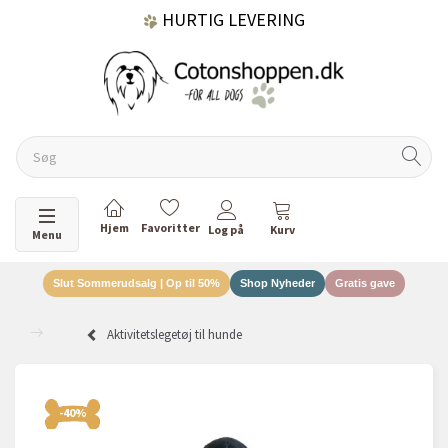
HURTIG LEVERING
GRATIS FRAGT OVER 499 KR.
60 DAGES RETURRET
Skifte navigation
Menu
Slut Sommerudsalg | Op til 50%
Shop Nyheder
Gratis gave
DANSKEJET VIRKSOMHED
Aktivitetslegetøj til hunde
-40%
-