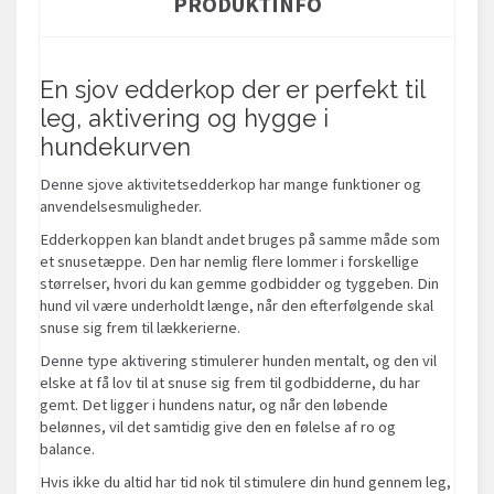
PRODUKTINFO
En sjov edderkop der er perfekt til
leg, aktivering og hygge i
hundekurven
Denne sjove aktivitetsedderkop har mange funktioner og
anvendelsesmuligheder.
Edderkoppen kan blandt andet bruges på samme måde som
et snusetæppe. Den har nemlig flere lommer i forskellige
størrelser, hvori du kan gemme godbidder og tyggeben. Din
hund vil være underholdt længe, når den efterfølgende skal
snuse sig frem til lækkerierne.
Denne type aktivering stimulerer hunden mentalt, og den vil
elske at få lov til at snuse sig frem til godbidderne, du har
gemt. Det ligger i hundens natur, og når den løbende
belønnes, vil det samtidig give den en følelse af ro og
balance.
Hvis ikke du altid har tid nok til stimulere din hund gennem leg,