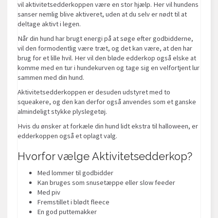
vil aktivitetsedderkoppen være en stor hjælp. Her vil hundens
sanser nemlig blive aktiveret, uden at du selv er nødt til at
deltage aktivt i legen.
Når din hund har brugt energi på at søge efter godbidderne,
vil den formodentlig være træt, og det kan være, at den har
brug for et lille hvil. Her vil den bløde edderkop også elske at
komme med en tur i hundekurven og tage sig en velfortjent lur
sammen med din hund.
Aktivitetsedderkoppen er desuden udstyret med to
squeakere, og den kan derfor også anvendes som et ganske
almindeligt stykke plyslegetøj.
Hvis du ønsker at forkæle din hund lidt ekstra til halloween, er
edderkoppen også et oplagt valg.
Hvorfor vælge Aktivitetsedderkop?
Med lommer til godbidder
Kan bruges som snusetæppe eller slow feeder
Med piv
Fremstillet i blødt fleece
En god puttemakker