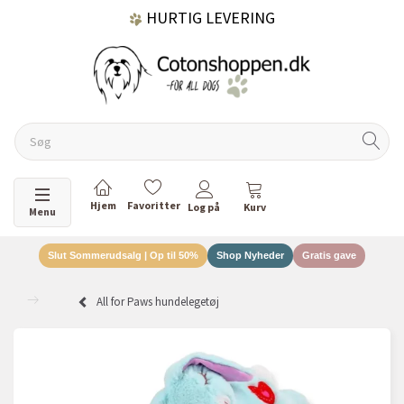
HURTIG LEVERING
GRATIS FRAGT OVER 499 KR.
60 DAGES RETURRET
Skifte navigation
Menu
Slut Sommerudsalg | Op til 50%
Shop Nyheder
Gratis gave
DANSKEJET VIRKSOMHED
All for Paws hundelegetøj