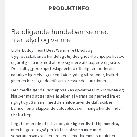
PRODUKTINFO
Beroligende hundebamse med
hjertelyd og varme
Little Buddy Heart Beat Warm er et blødt og
tryghedsskabende hundelegetøj designet til at hjælpe hvalpe
og urolige hunde med at føle sig mere afslappede og sikre.
Den indbyggede hjerteslagsenhed efterligner moderens
naturlige hjertelyd gennem både lyd og vibrationer, hvilket
giver en beroligende effekt i stressende situationer.
Den medfølgende varmepose kan opvarmes i mikroovnen og
hjælper med at gengive følelsen af varme og nærhed fra et
rigtigt dyr. Sammen med den milde lavendelduft skaber
bamsen en afslappende oplevelse, som mange hunde finder
ekstra tryg.
Legetøjet er ideelt til hvalpe, der lige er flyttet hjemmefra,
men fungerer også perfekt til voksne hunde med
separationsangst eller uro ved alene-hjemme situationer,