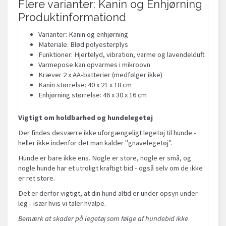
Flere varianter: Kanin og Enhjørning
Produktinformationd
Varianter: Kanin og enhjørning
Materiale: Blød polyesterplys
Funktioner: Hjertelyd, vibration, varme og lavendelduft
Varmepose kan opvarmes i mikroovn
Kræver 2 x AA-batterier (medfølger ikke)
Kanin størrelse: 40 x 21 x 18 cm
Enhjørning størrelse: 46 x 30 x 16 cm
Vigtigt om holdbarhed og hundelegetøj
Der findes desværre ikke uforgængeligt legetøj til hunde -
heller ikke indenfor det man kalder "gnavelegetøj".
Hunde er bare ikke ens. Nogle er store, nogle er små, og
nogle hunde har et utroligt kraftigt bid - også selv om de ikke
er ret store.
Det er derfor vigtigt, at din hund altid er under opsyn under
leg - især hvis vi taler hvalpe.
Bemærk at skader på legetøj som følge af hundebid ikke