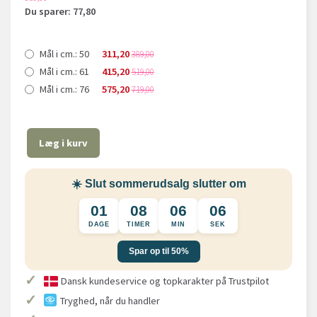
Du sparer:
77,80
Mål i cm.:
50
311,20
389,00
Mål i cm.:
61
415,20
519,00
Mål i cm.:
76
575,20
719,00
Læg i kurv
☀️ Slut sommerudsalg slutter om
01
08
06
06
DAGE
TIMER
MIN
SEK
Spar op til 50%
✓
Dansk kundeservice og topkarakter på Trustpilot
✓
Tryghed, når du handler