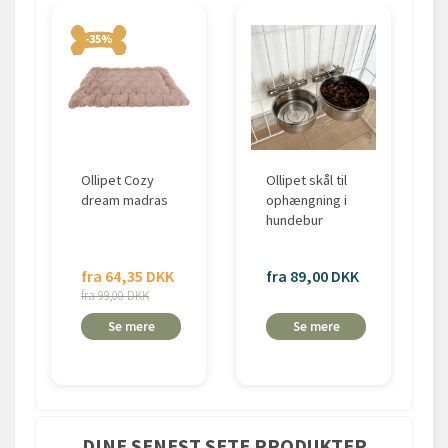
-35%
Ollipet Cozy
Ollipet skål til
dream madras
ophængning i
hundebur
fra 64,35 DKK
fra 89,00 DKK
fra 99,00 DKK
Se mere
Se mere
DINE SENEST SETE PRODUKTER