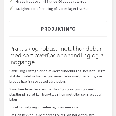
✓
Gratis fragt over 499 kr. og 60 dages returret
✓
Mulighed for afhentning på vores lager i Aarhus
PRODUKTINFO
Praktisk og robust metal hundebur
med sort overfladebehandling og 2
indgange.
Savic Dog Cottage er et lækkert hundebur i høj kvalitet. Dette
stabile hundebur har mange anvendelsesmuligheder og kan
bruges lige fra sovested til rejsebur.
Savic hundebur leveres med kraftig og rengøringsvenlig
plastbund. Buret kan benyttes i hjemmet eller som rejsebur i
bilen.
Buret har indgang i fronten og i den ene side.
Læg en lækker Savic madras i buret, og gør det ekstra