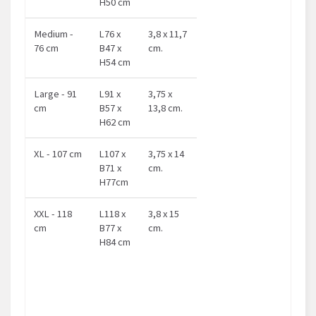
H50 cm
Medium -
L76 x
3,8 x 11,7
76 cm
B47 x
cm.
H54 cm
Large - 91
L91 x
3,75 x
cm
B57 x
13,8 cm.
H62 cm
XL - 107 cm
L107 x
3,75 x 14
B71 x
cm.
H77cm
XXL - 118
L118 x
3,8 x 15
cm
B77 x
cm.
H84 cm