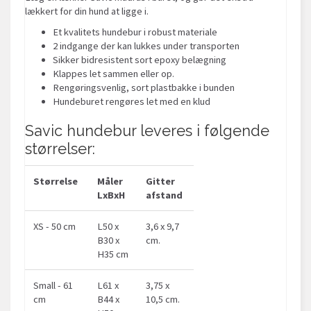
lækkert for din hund at ligge i.
Et kvalitets hundebur i robust materiale
2 indgange der kan lukkes under transporten
Sikker bidresistent sort epoxy belægning
Klappes let sammen eller op.
Rengøringsvenlig, sort plastbakke i bunden
Hundeburet rengøres let med en klud
Savic hundebur leveres i følgende
størrelser:
Størrelse
Måler
Gitter
LxBxH
afstand
XS - 50 cm
L50 x
3,6 x 9,7
B30 x
cm.
H35 cm
Small - 61
L61 x
3,75 x
cm
B44 x
10,5 cm.