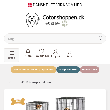
DANSKEJET VIRKSOMHED
Skifte navigation
Menu
Slut Sommerudsalg | Op til 50%
Shop Nyheder
Gratis gave
Biltransport af hund
-20%
-