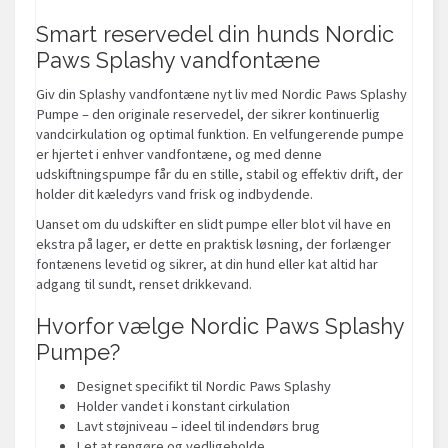
Smart reservedel din hunds Nordic
Paws Splashy vandfontæne
Giv din Splashy vandfontæne nyt liv med Nordic Paws Splashy
Pumpe – den originale reservedel, der sikrer kontinuerlig
vandcirkulation og optimal funktion. En velfungerende pumpe
er hjertet i enhver vandfontæne, og med denne
udskiftningspumpe får du en stille, stabil og effektiv drift, der
holder dit kæledyrs vand frisk og indbydende.
Uanset om du udskifter en slidt pumpe eller blot vil have en
ekstra på lager, er dette en praktisk løsning, der forlænger
fontænens levetid og sikrer, at din hund eller kat altid har
adgang til sundt, renset drikkevand.
Hvorfor vælge Nordic Paws Splashy
Pumpe?
Designet specifikt til Nordic Paws Splashy
Holder vandet i konstant cirkulation
Lavt støjniveau – ideel til indendørs brug
Let at rengøre og vedligeholde