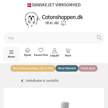
DANSKEJET VIRKSOMHED
Skifte navigation
Menu
Slut Sommerudsalg | Op til 50%
Shop Nyheder
Gratis gave
Drikkeflasker & vandskåle