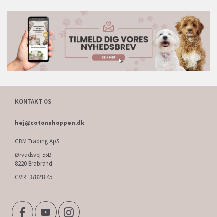
KONTAKT OS
hej@cotonshoppen.dk
CBM Trading ApS
Ørvadsvej 55B
8220 Brabrand
CVR: 37821845