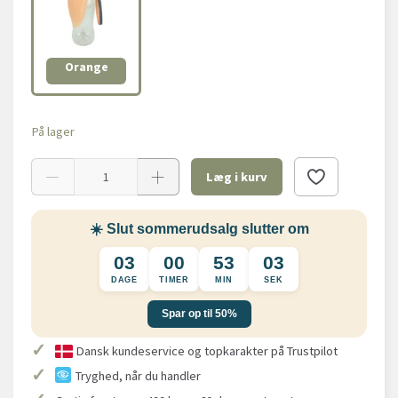
Orange
På lager
Læg i kurv
☀️ Slut sommerudsalg slutter om
03
00
53
02
DAGE
TIMER
MIN
SEK
Spar op til 50%
✓
Dansk kundeservice og topkarakter på Trustpilot
✓
Tryghed, når du handler