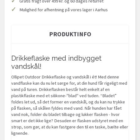
✓
Gratis fragt over 499 kr. og 60 dages returret
✓
Mulighed for afhentning på vores lager i Aarhus
PRODUKTINFO
Drikkeflaske med indbygget
vandskål!
Ollipet Outdoor Drikkeflaske og vandskål i ét! Med denne
vandflaske kan du nu let sørge for, at din hund får rigeligt med
vand på turen. Drikkeflasken består helt enkelt af en
plastikflaske med et silikone-"blad" ved tuden. “Bladet”
foldes let ud, så det former en vandskål, og du kan nu trykke
på flasken, så skålen fyldes med vand. Når hunden har fået
vand nok, folder du bladet tilbage og lukker flasken - hvor
smart er det ikke lige? Desuden er flasken udstyret med en
strop, som gør, at du kan fastgøre den til en taske, bælte eller
lignende.