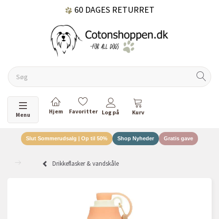
60 DAGES RETURRET
DANSKEJET VIRKSOMHED
Skifte navigation
Menu
Slut Sommerudsalg | Op til 50%
Shop Nyheder
Gratis gave
Drikkeflasker & vandskåle