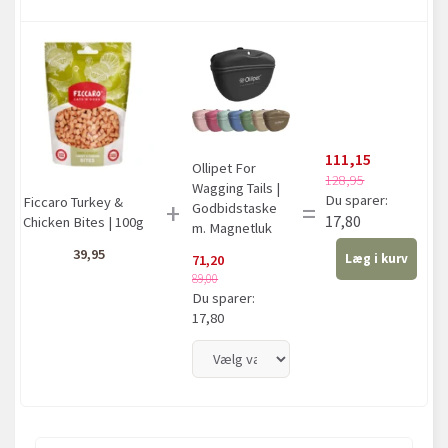
111,15
Ollipet For
128,95
Wagging Tails |
Du sparer:
Ficcaro Turkey &
+
=
Godbidstaske
17,80
Chicken Bites | 100g
m. Magnetluk
39,95
Læg i kurv
71,20
89,00
Du sparer:
17,80