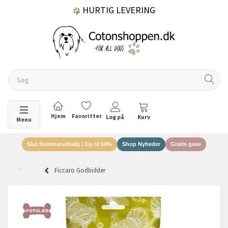
HURTIG LEVERING
GRATIS FRAGT OVER 499 KR.
60 DAGES RETURRET
Skifte navigation
Menu
Slut Sommerudsalg | Op til 50%
Shop Nyheder
Gratis gave
DANSKEJET VIRKSOMHED
Ficcaro Godbidder
POPULÆR