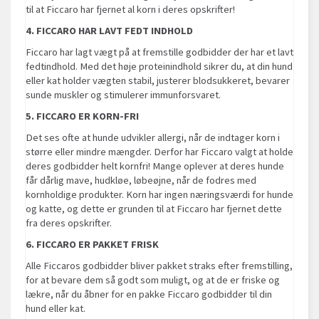
til at Ficcaro har fjernet al korn i deres opskrifter!
4. FICCARO HAR LAVT FEDT INDHOLD
Ficcaro har lagt vægt på at fremstille godbidder der har et lavt
fedtindhold. Med det høje proteinindhold sikrer du, at din hund
eller kat holder vægten stabil, justerer blodsukkeret, bevarer
sunde muskler og stimulerer immunforsvaret.
5. FICCARO ER KORN-FRI
Det ses ofte at hunde udvikler allergi, når de indtager korn i
større eller mindre mængder. Derfor har Ficcaro valgt at holde
deres godbidder helt kornfri! Mange oplever at deres hunde
får dårlig mave, hudkløe, løbeøjne, når de fodres med
kornholdige produkter. Korn har ingen næringsværdi for hunde
og katte, og dette er grunden til at Ficcaro har fjernet dette
fra deres opskrifter.
6. FICCARO ER PAKKET FRISK
Alle Ficcaros godbidder bliver pakket straks efter fremstilling,
for at bevare dem så godt som muligt, og at de er friske og
lækre, når du åbner for en pakke Ficcaro godbidder til din
hund eller kat.