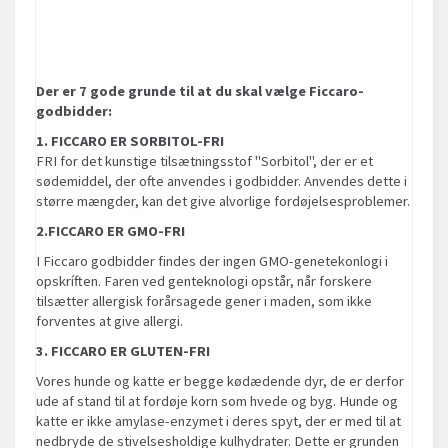
Der er 7 gode grunde til at du skal vælge Ficcaro-
godbidder:
1. FICCARO ER SORBITOL-FRI
FRI for det kunstige tilsætningsstof "Sorbitol", der er et
sødemiddel, der ofte anvendes i godbidder. Anvendes dette i
større mængder, kan det give alvorlige fordøjelsesproblemer.
2.FICCARO ER GMO-FRI
I Ficcaro godbidder findes der ingen GMO-genetekonlogi i
opskríften. Faren ved genteknologi opstår, når forskere
tilsætter allergisk forårsagede gener i maden, som ikke
forventes at give allergi.
3. FICCARO ER GLUTEN-FRI
Vores hunde og katte er begge kødædende dyr, de er derfor
ude af stand til at fordøje korn som hvede og byg. Hunde og
katte er ikke amylase-enzymet i deres spyt, der er med til at
nedbryde de stivelsesholdige kulhydrater. Dette er grunden