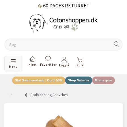
60 DAGES RETURRET
DANSKEJET VIRKSOMHED
Skifte navigation
Menu
Slut Sommerudsalg | Op til 50%
Shop Nyheder
Gratis gave
Godbidder og Gnaveben