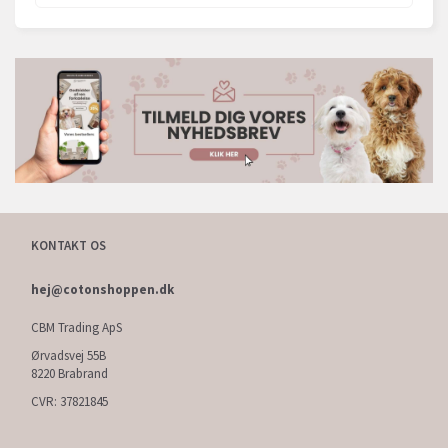
KONTAKT OS
hej@cotonshoppen.dk
CBM Trading ApS
Ørvadsvej 55B
8220 Brabrand
CVR: 37821845