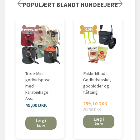
POPULÆRT BLANDT HUNDEEJERE
-10%
POPULÆR
Trixie Mini
Pakketilbud |
godbidspose
Godbidstaske,
med
godbidder og
karabinhage |
flåttang
Ass.
259,10 DKK
49,00 DKK
287,90 DKK
Læg i
Læg i
kurv
kurv