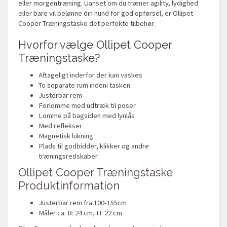
eller morgentræning. Uanset om du træner agility, lydighed
eller bare vil belønne din hund for god opførsel, er Ollipet
Cooper Træningstaske det perfekte tilbehør.
Hvorfor vælge Ollipet Cooper
Træningstaske?
Aftageligt inderfor der kan vaskes
To separate rum indeni tasken
Justerbar rem
Forlomme med udtræk til poser
Lomme på bagsiden med lynlås
Med reflekser
Magnetisk lukning
Plads til godbidder, klikker og andre
træningsredskaber
Ollipet Cooper Træningstaske
Produktinformation
Justerbar rem fra 100-155cm
Måler ca. B: 24 cm, H: 22 cm