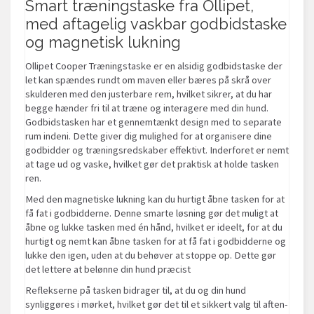
Smart træningstaske fra Ollipet,
med aftagelig vaskbar godbidstaske
og magnetisk lukning
Ollipet Cooper Træningstaske er en alsidig godbidstaske der
let kan spændes rundt om maven eller bæres på skrå over
skulderen med den justerbare rem, hvilket sikrer, at du har
begge hænder fri til at træne og interagere med din hund.
Godbidstasken har et gennemtænkt design med to separate
rum indeni. Dette giver dig mulighed for at organisere dine
godbidder og træningsredskaber effektivt. Inderforet er nemt
at tage ud og vaske, hvilket gør det praktisk at holde tasken
ren.
Med den magnetiske lukning kan du hurtigt åbne tasken for at
få fat i godbidderne. Denne smarte løsning gør det muligt at
åbne og lukke tasken med én hånd, hvilket er ideelt, for at du
hurtigt og nemt kan åbne tasken for at få fat i godbidderne og
lukke den igen, uden at du behøver at stoppe op. Dette gør
det lettere at belønne din hund præcist
Reflekserne på tasken bidrager til, at du og din hund
synliggøres i mørket, hvilket gør det til et sikkert valg til aften-