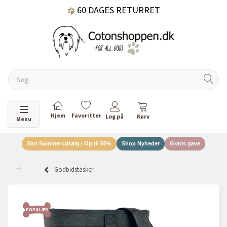
60 DAGES RETURRET
DANSKEJET VIRKSOMHED
Skifte navigation
Menu
Slut Sommerudsalg | Op til 50%
Shop Nyheder
Gratis gave
Godbidstasker
POPULÆR
POP