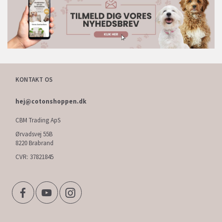
KONTAKT OS
hej@cotonshoppen.dk
CBM Trading ApS
Ørvadsvej 55B
8220 Brabrand
CVR: 37821845