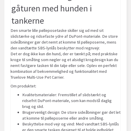
gåturen med hunden i
tankerne
Den smarte lille pølleposetaske skiller sig ud med sit
slidstærke og ridsefaste ydre af DuPont-materiale. De store
sideåbninger gør det nemt at komme til pølleposerne, mens
den vandtætte SBS-lynlås beskytter mod regnvejr.
Det er dog ikke kun din hund, der er tænkt på; med praktiske
kroge til småting som nøgler og et alsidigt krogdesign kan du
nemt fastgøre tasken til din talje eller sele. Oplev en perfekt
kombination af bekvemmelighed og funktionalitet med
Truelove Multi-Use Pet Carrier.
Om produktet:
Kvalitetsmaterialer: Fremstillet af slidstærkt og
ridsefrit DuPont-materiale, som kan modstå daglig
brug og slid.
Brugervenligt design: De store sideåbninger gør det let
at komme til pølleposerne eller andre småting.
Beskyttelse mod vejr og vind: Med vandtæt SBS-lynlås
er den smarte tasken designet til at holde indholdet