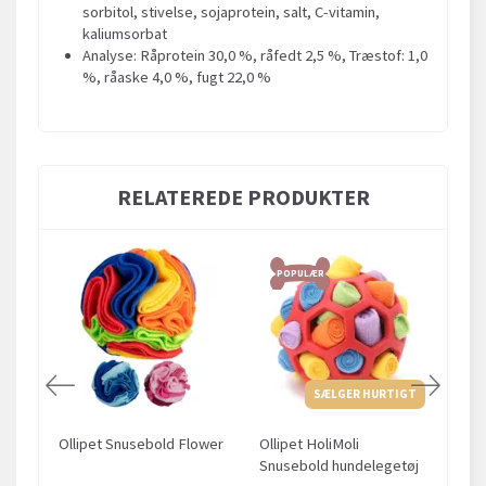
sorbitol, stivelse, sojaprotein, salt, C-vitamin,
kaliumsorbat
Analyse: Råprotein 30,0 %, råfedt 2,5 %, Træstof: 1,0
%, råaske 4,0 %, fugt 22,0 %
RELATEREDE PRODUKTER
POPULÆR
SÆLGER HURTIGT
Ollipet Snusebold Flower
Ollipet HoliMoli
Små
Snusebold hundelegetøj
80