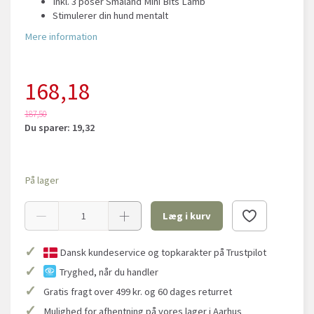
Inkl. 3 poser Småland Mini Bits Lamb
Stimulerer din hund mentalt
Mere information
168,18
187,50
Du sparer:
19,32
På lager
Læg i kurv
✓
Dansk kundeservice og topkarakter på Trustpilot
✓
Tryghed, når du handler
✓
Gratis fragt over 499 kr. og 60 dages returret
✓
Mulighed for afhentning på vores lager i Aarhus