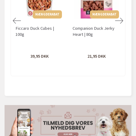
MÆNGDERABAT
MÆNGDERABAT
Ficcaro Duck Cubes |
Companion Duck Jerky
O
100g
Heart | 80g
39,95
21,95