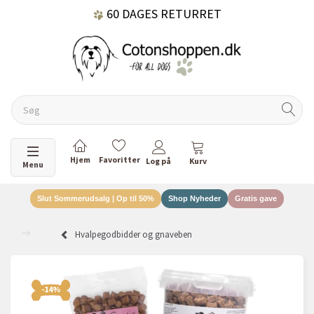
60 DAGES RETURRET
DANSKEJET VIRKSOMHED
Skifte navigation
Menu
Slut Sommerudsalg | Op til 50%
Shop Nyheder
Gratis gave
Hvalpegodbidder og gnaveben
-14%
-