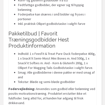
Korn- og glutenfri godbidder fra EU
Fedtfattige godbidder, der egner sig til hyppig
belønning
Foderpølse kan skæres i små bidder og fryses i
portioner
Inkl. praktisk Ollipet godbidstaske i valgfri farve
Pakketilbud | Favorit
Træningsgodbidder Hest
Produktinformation
Indhold: 1 x Feed'it & Treat Pure Duck foderpølse 400g,
1 x Snack'it Semi-Moist Mini Bones m. And 500g, 1 x
Snack'it Softies m. And - Korn & Glutenfri 200g, 1 x
Ollipet For Wagging Tails Godbidstaske i valgfri farve.
Smag: Alle godbidderne i denne pakke er med smag af
and
Tekstur: Bløde og semi-bløde godbidder
Fodervejledning:
Anvendes som godbid eller belønning ved
positiv motivationstræning. Produktet erstatter ikke et
fuldfoder. Sørg altid for, at hunden har adgang til frisk
drikkevand.