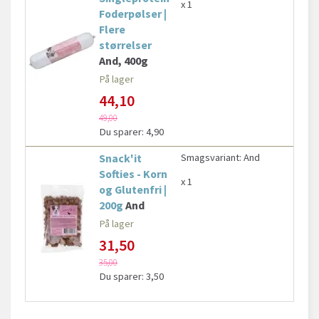
x 1
Foderpølser |
Flere
størrelser
And, 400g
På lager
44,10
49,00
Du sparer:
4,90
Snack'it
Smagsvariant:
And
Softies - Korn
x 1
og Glutenfri |
200g
And
På lager
31,50
35,00
Du sparer:
3,50