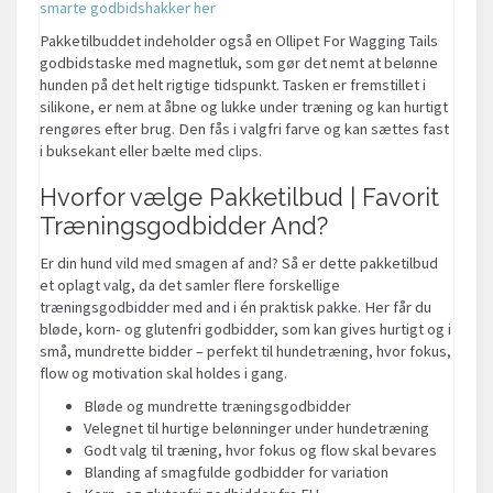
smarte godbidshakker her
Pakketilbuddet indeholder også en Ollipet For Wagging Tails
godbidstaske med magnetluk, som gør det nemt at belønne
hunden på det helt rigtige tidspunkt. Tasken er fremstillet i
silikone, er nem at åbne og lukke under træning og kan hurtigt
rengøres efter brug. Den fås i valgfri farve og kan sættes fast
i buksekant eller bælte med clips.
Hvorfor vælge Pakketilbud | Favorit
Træningsgodbidder And?
Er din hund vild med smagen af and? Så er dette pakketilbud
et oplagt valg, da det samler flere forskellige
træningsgodbidder med and i én praktisk pakke. Her får du
bløde, korn- og glutenfri godbidder, som kan gives hurtigt og i
små, mundrette bidder – perfekt til hundetræning, hvor fokus,
flow og motivation skal holdes i gang.
Bløde og mundrette træningsgodbidder
Velegnet til hurtige belønninger under hundetræning
Godt valg til træning, hvor fokus og flow skal bevares
Blanding af smagfulde godbidder for variation