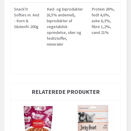
Snack'it
Kød- og biprodukter
Protein 26%,
Softies m. And
(6,5% andemel),
fedt 4,6%,
- Korn &
biprodukter af
aske 6,3%,
Glutenfri 200g
vegetabilsk
fibre 1,2%,
oprindelse, olier og
vand 21%
fedtstoffer,
mineraler
RELATEREDE PRODUKTER