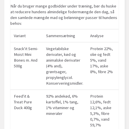
Når du bruger mange godbidder under træning, bør du huske
at reducere hundens almindelige fodermængde den dag, så
den samlede mængde mad og belønninger passer til hundens
behov.
Variant
Sammensætning
Analyse
Snack'it Semi-
Vegetabilske
Protein 22%,
Moist Mini
derivater, kød og
olie og fedt
Bones m. And
animalske derivater
5%, vand
500g
(4% and),
17%, aske
grøntsager,
8%, fibre 2%
propylenglycol.
Konserveringsmidler.
Feed'it &
92% andekød, 6%
Protein
Treat Pure
kartoffel, 1% tang,
12,6%, fedt
Duck 400g
1% vitaminer og
12,1%, aske
mineraler
5,3%, fibre
0,7%, vand
59,7%