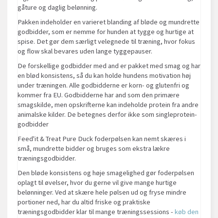
gåture og daglig belønning.
Pakken indeholder en varieret blanding af bløde og mundrette
godbidder, som er nemme for hunden at tygge og hurtige at
spise. Det gør dem særligt velegnede til træning, hvor fokus
og flow skal bevares uden lange tyggepauser.
De forskellige godbidder med and er pakket med smag og har
en blød konsistens, så du kan holde hundens motivation høj
under træningen. Alle godbidderne er korn- og glutenfri og
kommer fra EU. Godbidderne har and som den primære
smagskilde, men opskrifterne kan indeholde protein fra andre
animalske kilder. De betegnes derfor ikke som singleprotein-
godbidder
Feed'it & Treat Pure Duck foderpølsen kan nemt skæres i
små, mundrette bidder og bruges som ekstra lækre
træningsgodbidder.
Den bløde konsistens og høje smagelighed gør foderpølsen
oplagt til øvelser, hvor du gerne vil give mange hurtige
belønninger. Ved at skære hele pølsen ud og fryse mindre
portioner ned, har du altid friske og praktiske
træningsgodbidder klar til mange træningssessions -
køb den