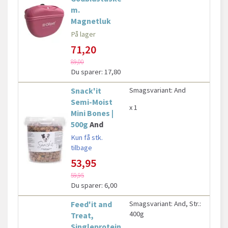
m.
Magnetluk
På lager
71,20
89,00
Du sparer:
17,80
Snack'it
Smagsvariant:
And
Semi-Moist
x 1
Mini Bones |
500g
And
Kun få stk.
tilbage
53,95
59,95
Du sparer:
6,00
Feed'it and
Smagsvariant:
And,
Str.:
400g
Treat,
Singleprotein