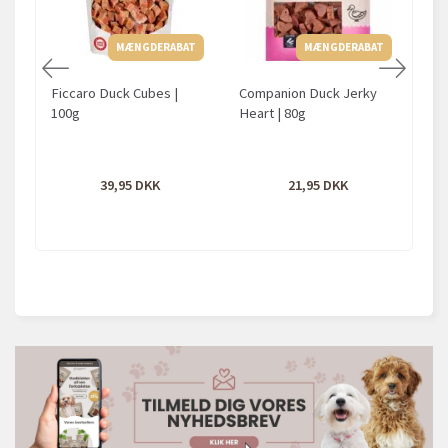
MÆNGDERABAT
MÆNGDERABAT
Ficcaro Duck Cubes |
Companion Duck Jerky
O
100g
Heart | 80g
39,95
21,95