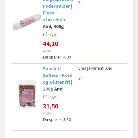
x 1
Foderpølser |
Flere
størrelser
And, 400g
På lager
44,10
49,00
Du sparer:
4,90
Snack'it
Smagsvariant:
And
Softies - Korn
x 1
og Glutenfri |
200g
And
På lager
31,50
35,00
Du sparer:
3,50