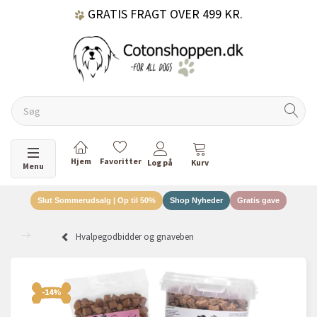
GRATIS FRAGT OVER 499 KR.
60 DAGES RETURRET
DANSKEJET VIRKSOMHED
Skifte navigation
Menu
Slut Sommerudsalg | Op til 50%
Shop Nyheder
Gratis gave
Hvalpegodbidder og gnaveben
-14%
-