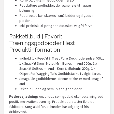
Korn- og glutenfri godbidder fra EU
Fedtfattige godbidder, der egner sig til hyppig
belønning
Foderpølse kan skæres i små bidder og fryses i
portioner
Inkl. praktisk Ollipet godbidstaske i valgfri farve
Pakketilbud | Favorit
Træningsgodbidder Hest
Produktinformation
Indhold: 1 x Feed'it & Treat Pure Duck foderpølse 400g,
1 x Snack'it Semi-Moist Mini Bones m. And 500g, 1 x
Snack'it Softies m. And - Korn & Glutenfri 200g, 1 x
Ollipet For Wagging Tails Godbidstaske i valgfri farve.
Smag: Alle godbidderne i denne pakke er med smag af
and
Tekstur: Bløde og semi-bløde godbidder
Fodervejledning:
Anvendes som godbid eller belønning ved
positiv motivationstræning. Produktet erstatter ikke et
fuldfoder. Sørg altid for, at hunden har adgang til frisk
drikkevand.