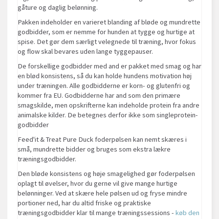
gåture og daglig belønning.
Pakken indeholder en varieret blanding af bløde og mundrette
godbidder, som er nemme for hunden at tygge og hurtige at
spise. Det gør dem særligt velegnede til træning, hvor fokus
og flow skal bevares uden lange tyggepauser.
De forskellige godbidder med and er pakket med smag og har
en blød konsistens, så du kan holde hundens motivation høj
under træningen. Alle godbidderne er korn- og glutenfri og
kommer fra EU. Godbidderne har and som den primære
smagskilde, men opskrifterne kan indeholde protein fra andre
animalske kilder. De betegnes derfor ikke som singleprotein-
godbidder
Feed'it & Treat Pure Duck foderpølsen kan nemt skæres i
små, mundrette bidder og bruges som ekstra lækre
træningsgodbidder.
Den bløde konsistens og høje smagelighed gør foderpølsen
oplagt til øvelser, hvor du gerne vil give mange hurtige
belønninger. Ved at skære hele pølsen ud og fryse mindre
portioner ned, har du altid friske og praktiske
træningsgodbidder klar til mange træningssessions -
køb den