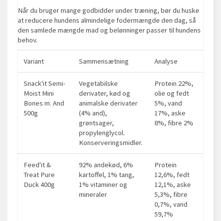
Når du bruger mange godbidder under træning, bør du huske
at reducere hundens almindelige fodermængde den dag, så
den samlede mængde mad og belønninger passer til hundens
behov.
Variant
Sammensætning
Analyse
Snack'it Semi-
Vegetabilske
Protein 22%,
Moist Mini
derivater, kød og
olie og fedt
Bones m. And
animalske derivater
5%, vand
500g
(4% and),
17%, aske
grøntsager,
8%, fibre 2%
propylenglycol.
Konserveringsmidler.
Feed'it &
92% andekød, 6%
Protein
Treat Pure
kartoffel, 1% tang,
12,6%, fedt
Duck 400g
1% vitaminer og
12,1%, aske
mineraler
5,3%, fibre
0,7%, vand
59,7%