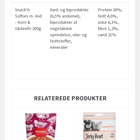
Snack'it
Kød- og biprodukter
Protein 26%,
Softies m. And
(6,5% andemel),
fedt 4,6%,
- Korn &
biprodukter af
aske 6,3%,
Glutenfri 200g
vegetabilsk
fibre 1,2%,
oprindelse, olier og
vand 21%
fedtstoffer,
mineraler
RELATEREDE PRODUKTER