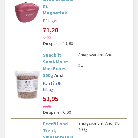
m.
Magnetluk
På lager
71,20
89,00
Du sparer:
17,80
Snack'it
Smagsvariant:
And
Semi-Moist
x 1
Mini Bones |
500g
And
Kun få stk.
tilbage
53,95
59,95
Du sparer:
6,00
Feed'it and
Smagsvariant:
And,
Str.:
400g
Treat,
Singleprotein