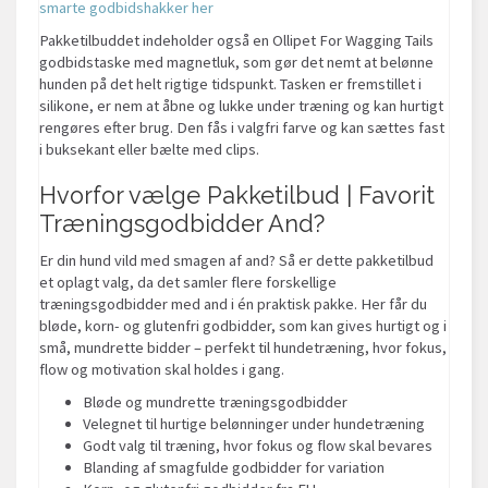
smarte godbidshakker her
Pakketilbuddet indeholder også en Ollipet For Wagging Tails
godbidstaske med magnetluk, som gør det nemt at belønne
hunden på det helt rigtige tidspunkt. Tasken er fremstillet i
silikone, er nem at åbne og lukke under træning og kan hurtigt
rengøres efter brug. Den fås i valgfri farve og kan sættes fast
i buksekant eller bælte med clips.
Hvorfor vælge Pakketilbud | Favorit
Træningsgodbidder And?
Er din hund vild med smagen af and? Så er dette pakketilbud
et oplagt valg, da det samler flere forskellige
træningsgodbidder med and i én praktisk pakke. Her får du
bløde, korn- og glutenfri godbidder, som kan gives hurtigt og i
små, mundrette bidder – perfekt til hundetræning, hvor fokus,
flow og motivation skal holdes i gang.
Bløde og mundrette træningsgodbidder
Velegnet til hurtige belønninger under hundetræning
Godt valg til træning, hvor fokus og flow skal bevares
Blanding af smagfulde godbidder for variation