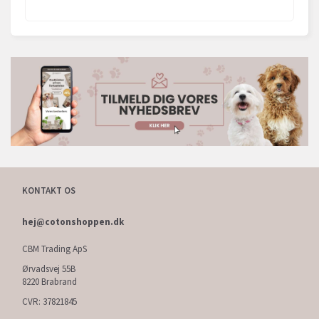
KONTAKT OS
hej@cotonshoppen.dk
CBM Trading ApS
Ørvadsvej 55B
8220 Brabrand
CVR: 37821845