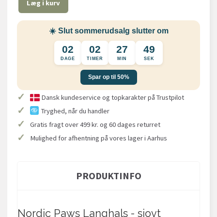
Læg i kurv
☀️ Slut sommerudsalg slutter om
02
02
27
49
DAGE
TIMER
MIN
SEK
Spar op til 50%
✓
Dansk kundeservice og topkarakter på Trustpilot
✓
Tryghed, når du handler
✓
Gratis fragt over 499 kr. og 60 dages returret
✓
Mulighed for afhentning på vores lager i Aarhus
PRODUKTINFO
Nordic Paws Langhals - sjovt