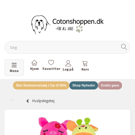
DANSKEJET VIRKSOMHED
Skifte navigation
Menu
Slut Sommerudsalg | Op til 50%
Shop Nyheder
Gratis gave
Hvalpelegetøj