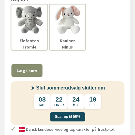
Elefanten
Kaninen
Tromle
Ninus
Læg i kurv
☀️ Slut sommerudsalg slutter om
03
22
24
18
DAGE
TIMER
MIN
SEK
Spar op til 50%
✓
Dansk kundeservice og topkarakter på Trustpilot