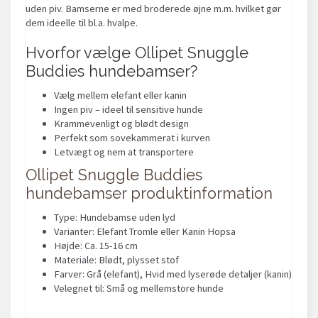
uden piv. Bamserne er med broderede øjne m.m. hvilket gør
dem ideelle til bl.a. hvalpe.
Hvorfor vælge Ollipet Snuggle
Buddies hundebamser?
Vælg mellem elefant eller kanin
Ingen piv – ideel til sensitive hunde
Krammevenligt og blødt design
Perfekt som sovekammerat i kurven
Letvægt og nem at transportere
Ollipet Snuggle Buddies
hundebamser produktinformation
Type: Hundebamse uden lyd
Varianter: Elefant Tromle eller Kanin Hopsa
Højde: Ca. 15-16 cm
Materiale: Blødt, plysset stof
Farver: Grå (elefant), Hvid med lyserøde detaljer (kanin)
Velegnet til: Små og mellemstore hunde