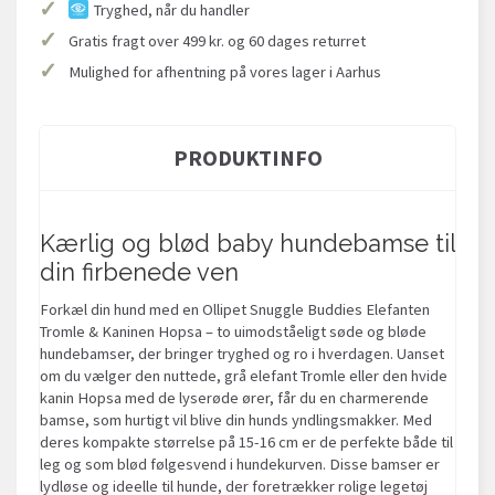
✓
Tryghed, når du handler
✓
Gratis fragt over 499 kr. og 60 dages returret
✓
Mulighed for afhentning på vores lager i Aarhus
PRODUKTINFO
Kærlig og blød baby hundebamse til
din firbenede ven
Forkæl din hund med en Ollipet Snuggle Buddies Elefanten
Tromle & Kaninen Hopsa – to uimodståeligt søde og bløde
hundebamser, der bringer tryghed og ro i hverdagen. Uanset
om du vælger den nuttede, grå elefant Tromle eller den hvide
kanin Hopsa med de lyserøde ører, får du en charmerende
bamse, som hurtigt vil blive din hunds yndlingsmakker. Med
deres kompakte størrelse på 15-16 cm er de perfekte både til
leg og som blød følgesvend i hundekurven. Disse bamser er
lydløse og ideelle til hunde, der foretrækker rolige legetøj