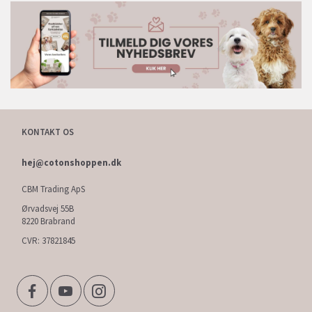
KONTAKT OS
hej@cotonshoppen.dk
CBM Trading ApS
Ørvadsvej 55B
8220 Brabrand
CVR: 37821845