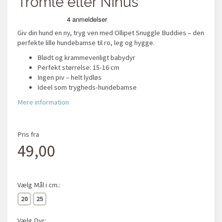
Tromle eller Ninus
Giv din hund en ny, tryg ven med Ollipet Snuggle Buddies – den
perfekte lille hundebamse til ro, leg og hygge.
Blødt og krammevenligt babydyr
Perfekt størrelse: 15-16 cm
Ingen piv – helt lydløs
Ideel som trygheds-hundebamse
Mere information
Pris fra
49,00
Vælg
Mål i cm.:
20
25
Vælg
Dyr: