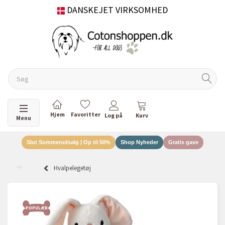
DANSKEJET VIRKSOMHED
Skifte navigation
Menu
Slut Sommerudsalg | Op til 50%
Shop Nyheder
Gratis gave
Hvalpelegetøj
POPULÆR
POP