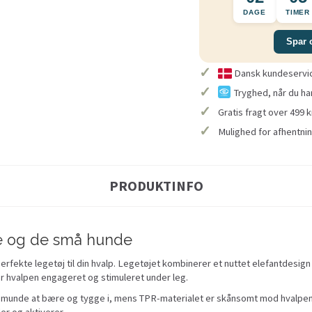
DAGE
TIMER
Spar 
✓
Dansk kundeservice
✓
Tryghed, når du ha
✓
Gratis fragt over 499 k
✓
Mulighed for afhentnin
PRODUKTINFO
lpe og de små hunde
erfekte legetøj til din hvalp. Legetøjet kombinerer et nuttet elefantdesig
er hvalpen engageret og stimuleret under leg.
demunde at bære og tygge i, mens TPR-materialet er skånsomt mod hvalp
er og aktiverer.