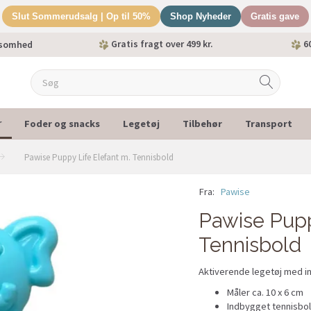
Slut Sommerudsalg | Op til 50%
Shop Nyheder
Gratis gave
Gratis fragt over 499 kr.
60
ksomhed
Foder og snacks
Legetøj
Tilbehør
Transport
r
Pawise Puppy Life Elefant m. Tennisbold
Fra:
Pawise
Pawise Pupp
Tennisbold
Aktiverende legetøj med i
Måler ca. 10 x 6 cm
Indbygget tennisbold