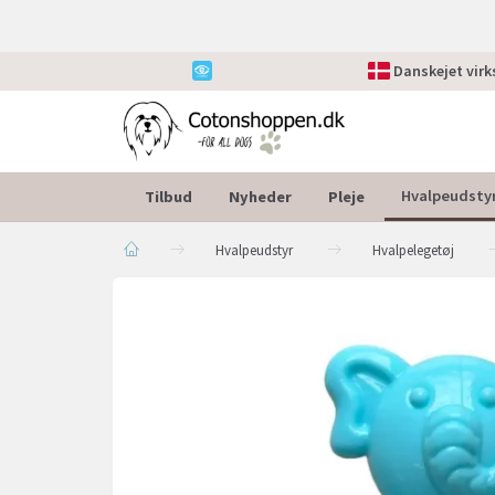
Danskejet vir
Tilbud
Nyheder
Pleje
Hvalpeudsty
Hvalpeudstyr
Hvalpelegetøj