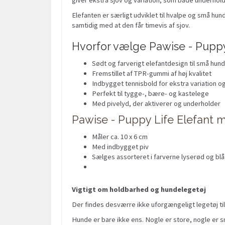
Elefanten er særligt udviklet til hvalpe og små hun
samtidig med at den får timevis af sjov.
Hvorfor vælge Pawise - Puppy
Sødt og farverigt elefantdesign til små hun
Fremstillet af TPR-gummi af høj kvalitet
Indbygget tennisbold for ekstra variation og
Perfekt til tygge-, bære- og kastelege
Med pivelyd, der aktiverer og underholder
Pawise - Puppy Life Elefant m
Måler ca. 10 x 6 cm
Med indbygget piv
Sælges assorteret i farverne lyserød og blå
Vigtigt om holdbarhed og hundelegetøj
Der findes desværre ikke uforgængeligt legetøj til
Hunde er bare ikke ens. Nogle er store, nogle er sm