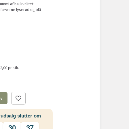
ummi af høj kvalitet
 farverne lyserød og blå
32,00
pr stk.
rv
udsalg slutter om
30
36