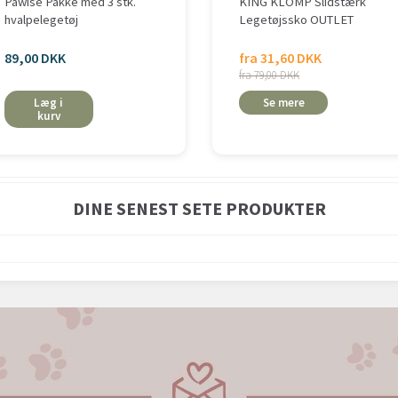
Pawise Pakke med 3 stk.
KING KLOMP Slidstærk
hvalpelegetøj
Legetøjssko OUTLET
89,00 DKK
fra 31,60 DKK
fra 79,00 DKK
Læg i
Se mere
kurv
DINE SENEST SETE PRODUKTER