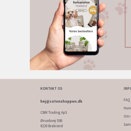
KONTAKT OS
INF
FAQ 
hej@cotonshoppen.dk
Hun
CBM Trading ApS
Om 
Ørvadsvej 55B
Sam
8220 Brabrand