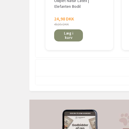
Ollipet Natur Latex |
Elefanten Bodil
24,98 DKK
49,95 DKK
Læg i
kurv