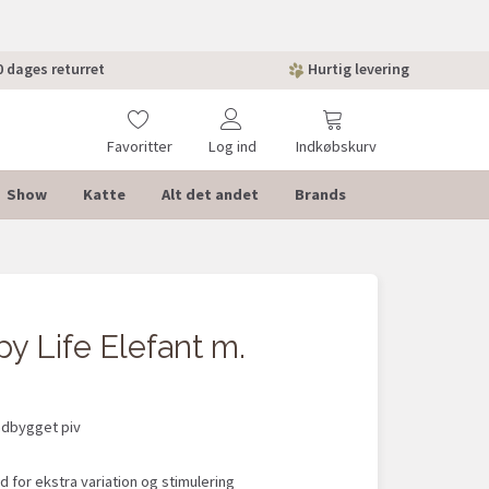
 dages returret
Hurtig levering
Favoritter
Log ind
Indkøbskurv
Show
Katte
Alt det andet
Brands
y Life Elefant m.
ndbygget piv
 for ekstra variation og stimulering