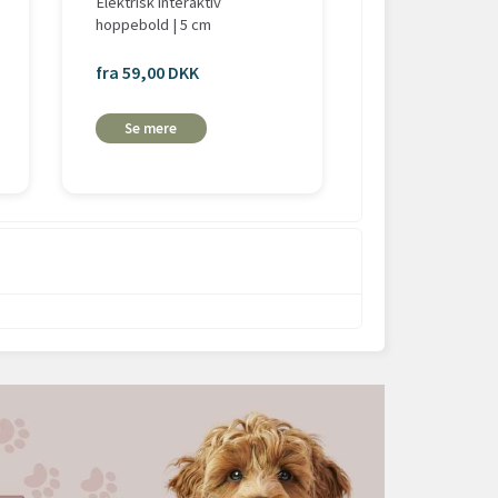
Elektrisk interaktiv
Pawise Latex Sne
hoppebold | 5 cm
Mariehøne
fra 59,00 DKK
fra 29,00 DKK
Se mere
Se mere