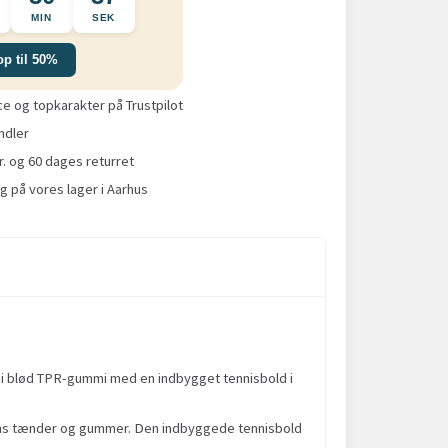
MIN
SEK
op til 50%
 og topkarakter på Trustpilot
ndler
r. og 60 dages returret
g på vores lager i Aarhus
n i blød TPR-gummi med en indbygget tennisbold i
ens tænder og gummer. Den indbyggede tennisbold