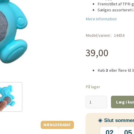
Fremstillet af TPR-g
Sælges assorteret i
Mere information
Model/varenr.:
14454
39,00
Køb
3
eller flere til
På lager
Læg i ku
☀️ Slut sommer
MÆNGDERABAT
02
05