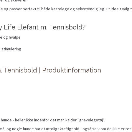
de og passer perfekt til både kastelege og selvstændig leg. Et ideelt valg t
 Life Elefant m. Tennisbold?
de og hvalpe
 stimulering
. Tennisbold | Produktinformation
 hunde - heller ikke indenfor det man kalder "gnavelegetøj".
å, og nogle hunde har et utroligt kraftigt bid - også selv om de ikke er ret 