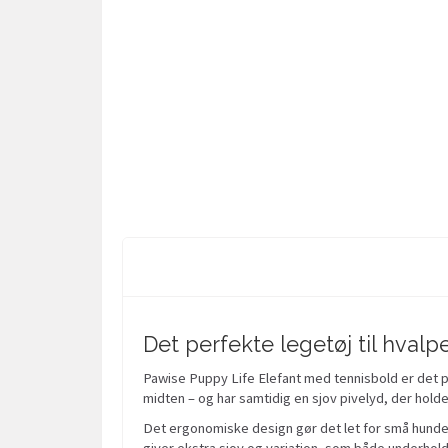
Det perfekte legetøj til hva
Pawise Puppy Life Elefant med tennisbold er det p
midten – og har samtidig en sjov pivelyd, der hold
Det ergonomiske design gør det let for små hun
giver ekstra sjov og variation, som både underhold