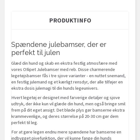
PRODUKTINFO
Spændene julebamser, der er
perfekt til julen
Glæd din hund og skab en ekstra festlig atmosfære med
vores OIlipet Julebamser med reb. Disse charmerende
legetøjsbamser fås i tre sjove varianter - en nuttet snemand,
en festlig julemand og et kærligt rensdyr, der alle tilføjer en
ekstra dosis julemagi til din hunds legeunivers.
Hvert legetøj er designet med farverige detaljer og sjove
udtryk, der ikke kun vil glæde din hund, men også bringe smil
frem på dit eget ansigt. Det bløde plys gør bamserne ekstra
krammevenlige, og deres størrelse på 20-30 cm gør dem
perfekt til leg.
For at gøre legen endnu mere spændene har bamserne en
indbygget pivefunktion, der vil kunne fange din hunds