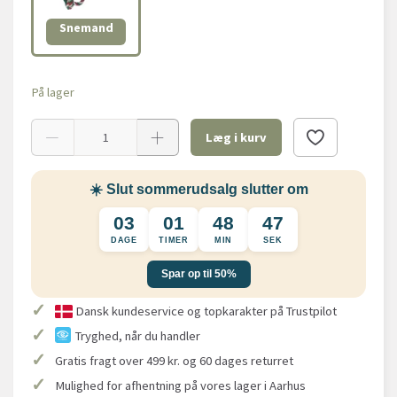
Snemand
På lager
Læg i kurv
☀️ Slut sommerudsalg slutter om
03
01
48
46
DAGE
TIMER
MIN
SEK
Spar op til 50%
✓
Dansk kundeservice og topkarakter på Trustpilot
✓
Tryghed, når du handler
✓
Gratis fragt over 499 kr. og 60 dages returret
✓
Mulighed for afhentning på vores lager i Aarhus