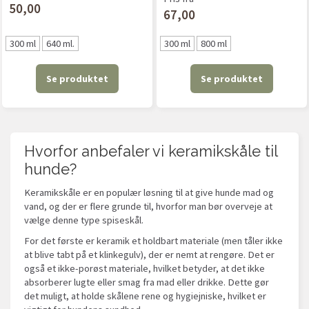
50,00
67,00
300 ml
640 ml.
300 ml
800 ml
Se produktet
Se produktet
Hvorfor anbefaler vi keramikskåle til
hunde?
Keramikskåle er en populær løsning til at give hunde mad og
vand, og der er flere grunde til, hvorfor man bør overveje at
vælge denne type spiseskål.
For det første er keramik et holdbart materiale (men tåler ikke
at blive tabt på et klinkegulv), der er nemt at rengøre. Det er
også et ikke-porøst materiale, hvilket betyder, at det ikke
absorberer lugte eller smag fra mad eller drikke. Dette gør
det muligt, at holde skålene rene og hygiejniske, hvilket er