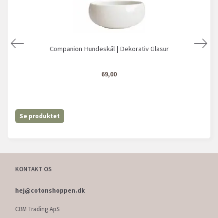
Companion Hundeskål | Dekorativ Glasur
69,00
Se produktet
KONTAKT OS
hej@cotonshoppen.dk
CBM Trading ApS