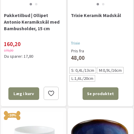
Pakketilbud | Ollipet
Trixie Keramik Madskål
Antonio Keramikskål med
Bambusholder, 15 cm
160,20
Trixie
178,00
Pris fra
Du sparer:
17,80
48,00
S: 0,4L/13cm
M:0,9L/16cm
L:1,6L/20cm
Se produktet
Læg i kurv
-10%