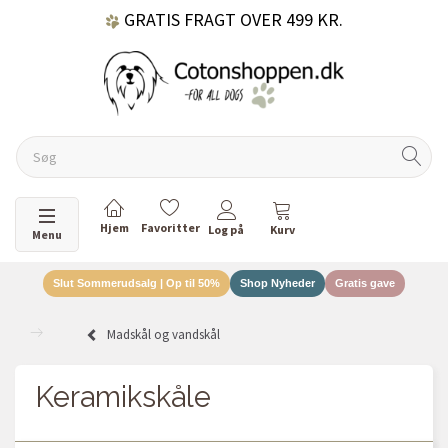
GRATIS FRAGT OVER 499 KR.
60 DAGES RETURRET
DANSKEJET VIRKSOMHED
Skifte navigation
Menu
Slut Sommerudsalg | Op til 50%
Shop Nyheder
Gratis gave
Madskål og vandskål
Keramikskåle