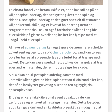
En ekstra fordel ved keramikskåle er, at de kan stilles på et
Ollipet spiseunderlag, der beskytter gulvet mod spild og
ridser. Disse spiseunderlag er designet specielt til at matche
Ollipet keramikskåle, og er lavet af holdbart og nemt at
rengøre materiale. De kan også forhindre skålene i at glide
eller skride på glatte overflader, hvilket kan hjælpe med at
undgå uheld eller spild.
At have et
spiseunderlag
kan også gøre det nemmere at holde
gulvet rent og pænt, da spildt
hundefoder
og vand kan tørres
op eller tørres af spiseunderlaget i stedet for at trænge ned i
gulvet. Dette kan være særligt nyttigt, hvis du har gulve af træ
eller andre materialer, der er modtagelige for skade.
Alt i alt kan et Ollipet spiseunderlag sammen med
keramikskålene give en ideel spisestation til din hund eller kat,
der både beskytter gulvet og sikrer en ren og hygiejnisk
spiseoplevelse.
Endelig er keramikskåle et miljøvenligt valg, da de kan
genbruges og er lavet af naturlige materialer. Dette betyder,
at du kan give din hund en kvalitetsspiseskål, samtidig med at