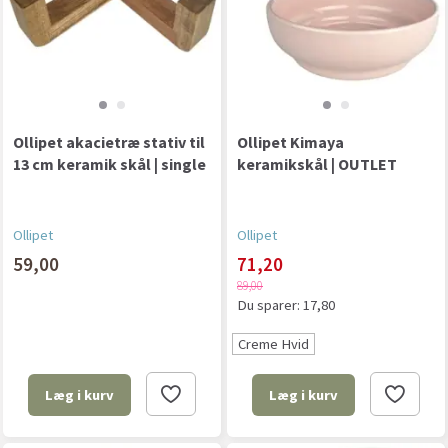
Ollipet akacietræ stativ til
Ollipet Kimaya
13 cm keramik skål | single
keramikskål | OUTLET
Ollipet
Ollipet
59,00
71,20
89,00
Du sparer:
17,80
Creme Hvid
Læg i kurv
Læg i kurv