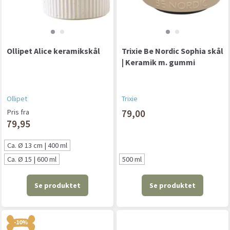
Ollipet Alice keramikskål
Trixie Be Nordic Sophia skål
| Keramik m. gummi
Ollipet
Trixie
Pris fra
79,00
79,95
Ca. Ø 13 cm | 400 ml
Ca. Ø 15 | 600 ml
500 ml
Se produktet
Se produktet
-10%