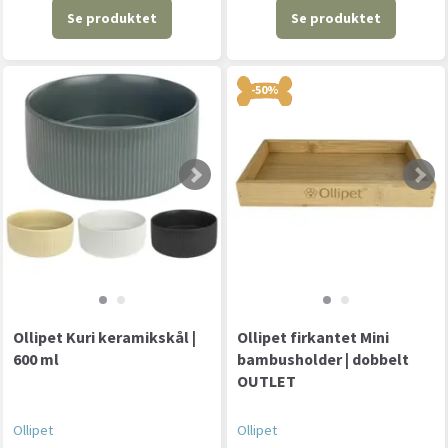
Se produktet
Se produktet
-50%
Ollipet Kuri keramikskål |
Ollipet firkantet Mini
600 ml
bambusholder | dobbelt
OUTLET
Ollipet
Ollipet