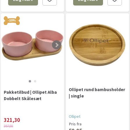
-10%
Ollipet rund bambusholder
Pakketilbud | Ollipet Alba
| single
Dobbelt Skålesæt
Ollipet
321,30
Pris fra
357,00