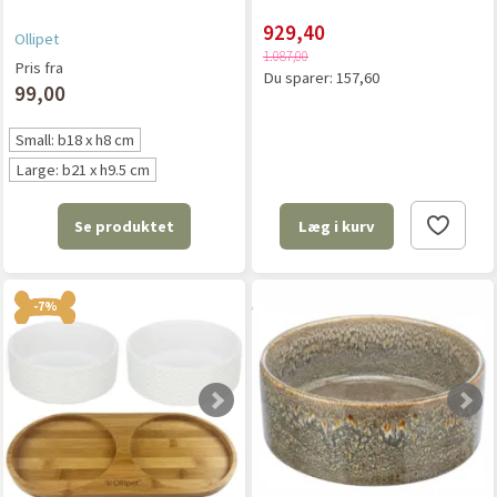
929,40
Ollipet
1.087,00
Pris fra
Du sparer:
157,60
99,00
Small: b18 x h8 cm
Large: b21 x h9.5 cm
Se produktet
Læg i kurv
-7%