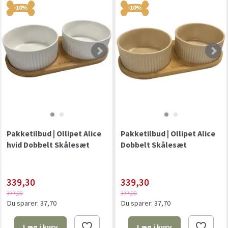
-10%
-10%
Pakketilbud | Ollipet Alice
Pakketilbud | Ollipet Alice
hvid Dobbelt Skålesæt
Dobbelt Skålesæt
339,30
339,30
377,00
377,00
Du sparer:
37,70
Du sparer:
37,70
Læg i kurv
Læg i kurv