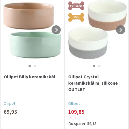
POPULÆR
-35%
Ollipet Billy keramikskål
Ollipet Crystal
keramikskål m. silikone
OUTLET
Ollipet
Ollipet
69,95
109,85
169,00
Du sparer:
59,15