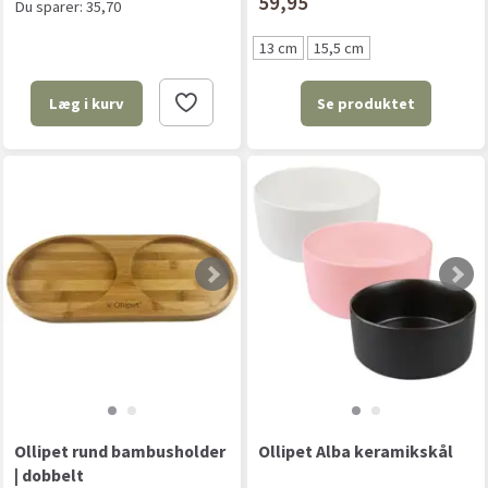
59,95
Du sparer:
35,70
13 cm
15,5 cm
Se produktet
Læg i kurv
Ollipet rund bambusholder
Ollipet Alba keramikskål
| dobbelt