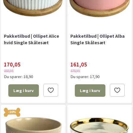
Pakketilbud | Ollipet Alice
Pakketilbud | Ollipet Alba
hvid Single Skålesæt
Single Skålesæt
170,05
161,05
188,95
178,95
Du sparer:
18,90
Du sparer:
17,90
Læg i kurv
Læg i kurv
-10%