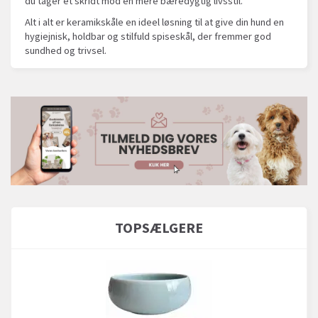
du tager et skridt mod en mere bæredygtig livsstil.
Alt i alt er keramikskåle en ideel løsning til at give din hund en
hygiejnisk, holdbar og stilfuld spiseskål, der fremmer god
sundhed og trivsel.
TOPSÆLGERE