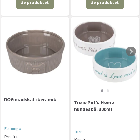
Se produktet
Se produktet
DOG madskål i keramik
Trixie Pet's Home
hundeskål 300ml
Flamingo
Trixie
Pris fra
Pris fra