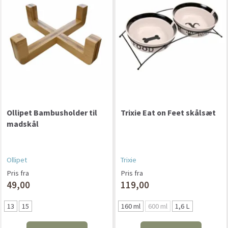
Ollipet Bambusholder til
Trixie Eat on Feet skålsæt
madskål
Ollipet
Trixie
Pris fra
Pris fra
49,00
119,00
13
15
160 ml
600 ml
1,6 L