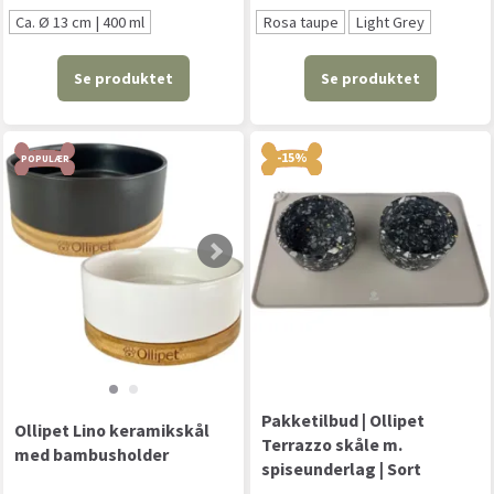
Ca. Ø 13 cm | 400 ml
Rosa taupe
Light Grey
Se produktet
Se produktet
-15%
POPULÆR
Pakketilbud | Ollipet
Ollipet Lino keramikskål
Terrazzo skåle m.
med bambusholder
spiseunderlag | Sort