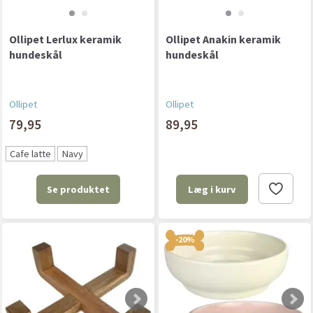
Ollipet Lerlux keramik
Ollipet Anakin keramik
hundeskål
hundeskål
Ollipet
Ollipet
79,95
89,95
Cafe latte
Navy
Se produktet
Læg i kurv
-20%