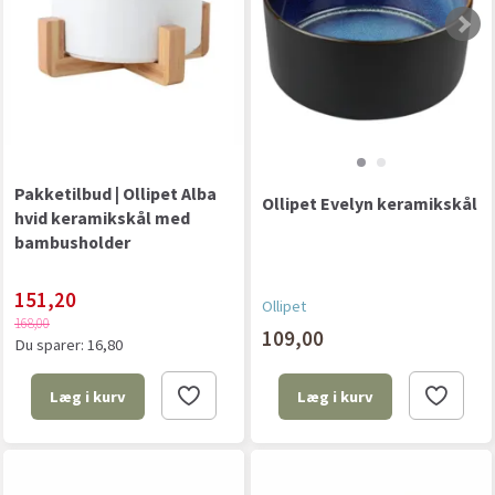
Pakketilbud | Ollipet Alba
Ollipet Evelyn keramikskål
hvid keramikskål med
bambusholder
151,20
Ollipet
168,00
109,00
Du sparer:
16,80
Læg i kurv
Læg i kurv