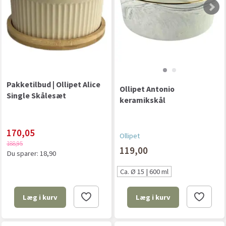
Pakketilbud | Ollipet Alice
Ollipet Antonio
Single Skålesæt
keramikskål
170,05
Ollipet
188,95
119,00
Du sparer:
18,90
Ca. Ø 15 | 600 ml
Læg i kurv
Læg i kurv