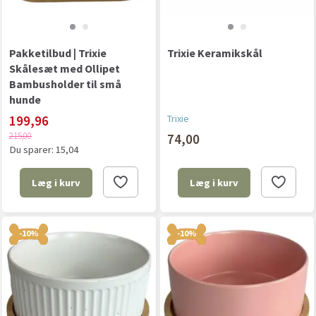
Pakketilbud | Trixie
Trixie Keramikskål
Skålesæt med Ollipet
Bambusholder til små
hunde
199,96
Trixie
215,00
74,00
Du sparer:
15,04
Læg i kurv
Læg i kurv
-10%
-10%