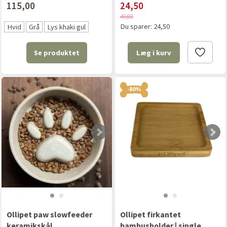
115,00
24,50
49,00
Du sparer:
24,50
Hvid
Grå
Lys khaki gul
Se produktet
Læg i kurv
-80%
Ollipet paw slowfeeder
Ollipet firkantet
keramikskål
bambusholder | single,