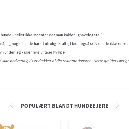
 hunde - heller ikke indenfor det man kalder "gnavelegetøj".
å, og nogle hunde har et utroligt kraftigt bid - også selv om de ikke er ret 
yn under leg - især hvis vi taler hvalpe.
ikke nødvendigvis er dækket af din reklamationsret - Dette gælder i øvrigt
POPULÆRT BLANDT HUNDEEJERE
-25%