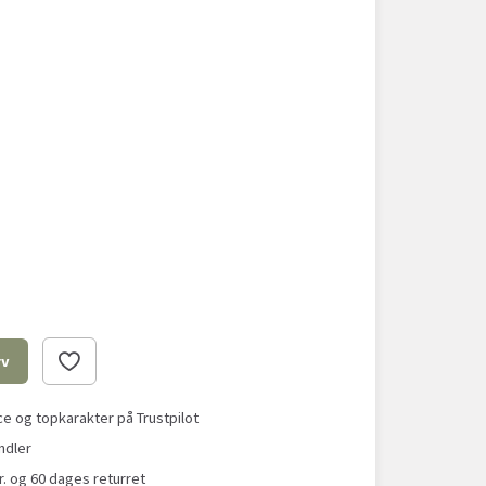
rv
 og topkarakter på Trustpilot
ndler
r. og 60 dages returret