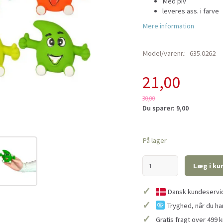
Med piv
leveres ass. i farve
Mere information
Model/varenr.:
635.0262
21,00
30,00
Du sparer:
9,00
På lager
Læg i ku
✓
Dansk kundeservice
✓
Tryghed, når du ha
✓
Gratis fragt over 499 k