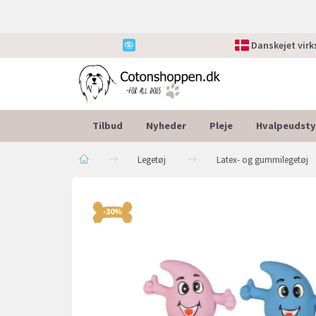
Danskejet vir
Tilbud
Nyheder
Pleje
Hvalpeudsty
Legetøj
Latex- og gummilegetøj
-30%