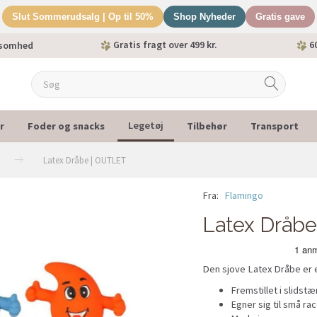
Slut Sommerudsalg | Op til 50%
Shop Nyheder
Gratis gave
Gratis fragt over 499 kr.
60
ksomhed
r
Foder og snacks
Tilbehør
Transport
Legetøj
Latex Dråbe | OUTLET
Fra:
Flamingo
-30%
Latex Dråb
Den sjove Latex Dråbe er 
Fremstillet i slidstæ
Egner sig til små ra