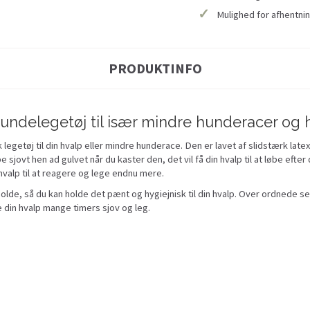
✓
Mulighed for afhentnin
PRODUKTINFO
undelegetøj til især mindre hunderacer og 
egetøj til din hvalp eller mindre hunderace. Den er lavet af slidstærk latex
e sjovt hen ad gulvet når du kaster den, det vil få din hvalp til at løbe efte
n hvalp til at reagere og lege endnu mere.
lde, så du kan holde det pænt og hygiejnisk til din hvalp. Over ordnede se
e din hvalp mange timers sjov og leg.