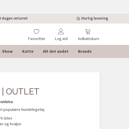
 dages returret
Hurtig levering
Favoritter
Log ind
Indkøbskurv
Show
Katte
Alt det andet
Brands
-30%
e | OUTLET
et populære hundelegetøj
rk latex
cer og hvalpe