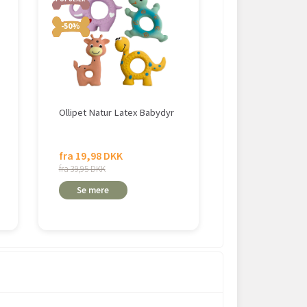
-50%
Ollipet Natur Latex Babydyr
Ollipet NaturLat
Cute Animals
fra 19,98 DKK
fra 25,95 DKK
fra 39,95 DKK
Se mere
Se mere