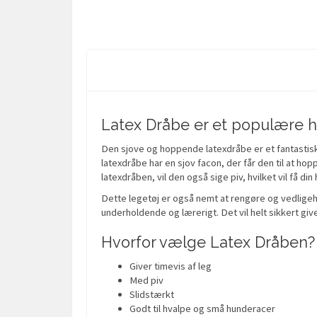
Latex Dråbe er et populære h
Den sjove og hoppende latexdråbe er et fantastisk l
latexdråbe har en sjov facon, der får den til at hopp
latexdråben, vil den også sige piv, hvilket vil få di
Dette legetøj er også nemt at rengøre og vedligeho
underholdende og lærerigt. Det vil helt sikkert giv
Hvorfor vælge Latex Dråben?
Giver timevis af leg
Med piv
Slidstærkt
Godt til hvalpe og små hunderacer