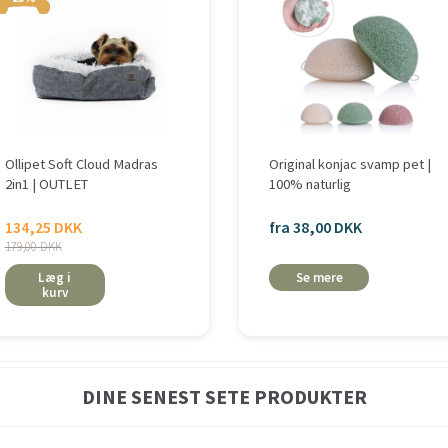
Ollipet Soft Cloud Madras
Original konjac svamp pet |
2in1 | OUTLET
100% naturlig
134,25 DKK
fra 38,00 DKK
179,00 DKK
Læg i
Se mere
kurv
DINE SENEST SETE PRODUKTER