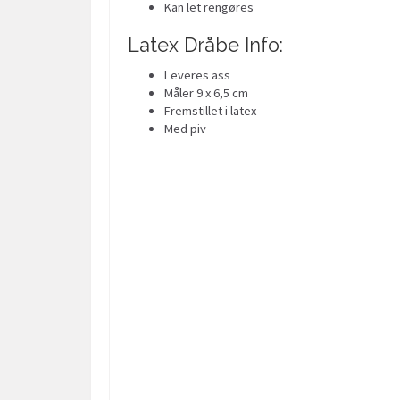
Kan let rengøres
Latex Dråbe Info:
Leveres ass
Måler 9 x 6,5 cm
Fremstillet i latex
Med piv