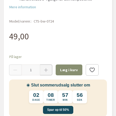
Mere information
Model/varenr.:
CTS-bw-0724
49,00
På lager
Læg i kurv
☀️ Slut sommerudsalg slutter om
02
08
57
55
DAGE
TIMER
MIN
SEK
Spar op til 50%