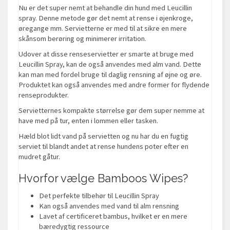
Nu er det super nemt at behandle din hund med Leucillin
spray. Denne metode gør det nemt at rense i øjenkroge,
øregange mm. Servietterne er med til at sikre en mere
skånsom berøring og minimerer irritation.
Udover at disse renseservietter er smarte at bruge med
Leucillin Spray, kan de også anvendes med alm vand. Dette
kan man med fordel bruge til daglig rensning af øjne og øre.
Produktet kan også anvendes med andre former for flydende
renseprodukter.
Servietternes kompakte størrelse gør dem super nemme at
have med på tur, enten i lommen eller tasken.
Hæld blot lidt vand på servietten og nu har du en fugtig
serviet til blandt andet at rense hundens poter efter en
mudret gåtur.
Hvorfor vælge Bamboos Wipes?
Det perfekte tilbehør til Leucillin Spray
Kan også anvendes med vand til alm rensning
Lavet af certificeret bambus, hvilket er en mere
bæredygtig ressource