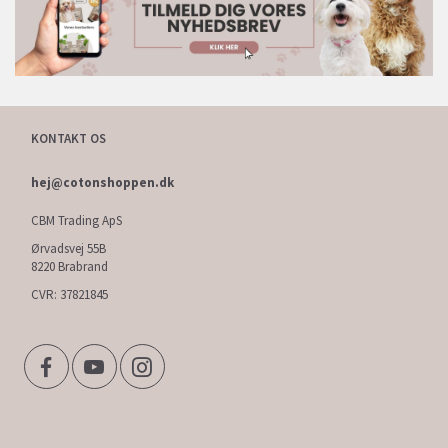
KONTAKT OS
hej@cotonshoppen.dk
CBM Trading ApS
Ørvadsvej 55B
8220 Brabrand
CVR: 37821845