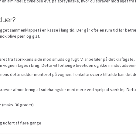
f en almindelig cykelolie evt. på sprayflaske, hvor du sprayer mod lejet fra 
duer?
get sammenklappet i en kasse i lang tid. Der går ofte en rum tid før betræ
 nok blive pæn og glat.
t fra fabrikkens side mod smuds og fugt. Vi anbefaler på det kraftigste,
n vognen tages i brug. Dette vil forlænge levetiden og ikke mindst udseen
et mens dette sidder monteret på vognen. I enkelte svære tilfælde kan de
 kræver afmontering af sidehængsler med mere ved hjælp af værktøj. Det
 (maks. 30 grader)
g udført af flere gange