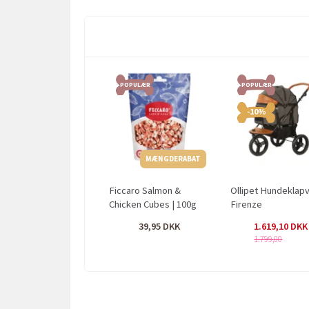
POPULÆR
POPULÆR
-10%
MÆNGDERABAT
Ficcaro Salmon &
Ollipet Hundeklap
Chicken Cubes | 100g
Firenze
39,95
1.619,10
1.799,00