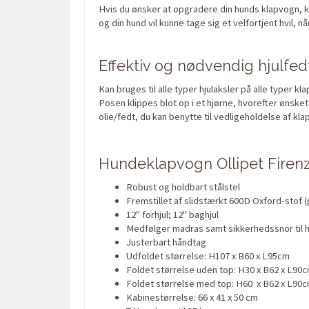
Hvis du ønsker at opgradere din hunds klapvogn, ka
og din hund vil kunne tage sig et velfortjent hvil, nå
Effektiv og nødvendig hjulfed
Kan bruges til alle typer hjulaksler på alle typer k
Posen klippes blot op i et hjørne, hvorefter ønsk
olie/fedt, du kan benytte til vedligeholdelse af k
Hundeklapvogn Ollipet Firen
Robust og holdbart stålstel
Fremstillet af slidstærkt 600D Oxford-stof (
12" forhjul; 12" baghjul
Medfølger madras samt sikkerhedssnor til 
Justerbart håndtag
Udfoldet størrelse: H107 x B60 x L95cm
Foldet størrelse uden top: H30 x B62 x L90
Foldet størrelse med top: H60 x B62 x L90
Kabinestørrelse: 66 x 41 x 50 cm