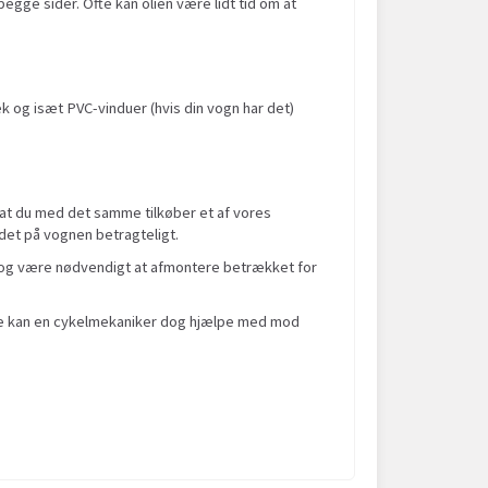
begge sider. Ofte kan olien være lidt tid om at
k og isæt PVC-vinduer (hvis din vogn har det)
 at du med det samme tilkøber et af vores
det på vognen betragteligt.
t dog være nødvendigt at afmontere betrækket for
te kan en cykelmekaniker dog hjælpe med mod