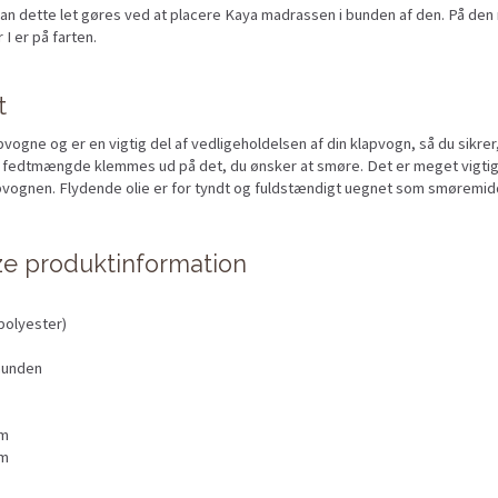
n dette let gøres ved at placere Kaya madrassen i bunden af den. På den måd
r I er på farten.
t
lapvogne og er en vigtig del af vedligeholdelsen af din klapvogn, så du sikrer
et fedtmængde klemmes ud på det, du ønsker at smøre. Det er meget vigtig
lapvognen. Flydende olie er for tyndt og fuldstændigt uegnet som smøremid
ze produktinformation
polyester)
hunden
cm
cm