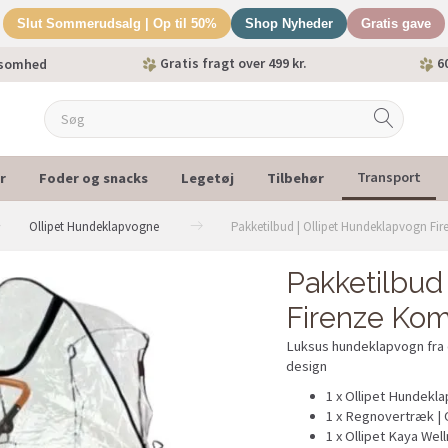
Slut Sommerudsalg | Op til 50%
Shop Nyheder
Gratis gave
Gratis fragt over 499 kr.
60
ksomhed
r
Foder og snacks
Legetøj
Tilbehør
Transport
Ollipet Hundeklapvogne
Pakketilbud | Ollipet Hundeklapvogn Fi
Pakketilbud
Firenze Kom
Luksus hundeklapvogn fra d
design
1 x Ollipet Hundekl
1 x
Regnovertræk | O
1 x Ollipet Kaya We