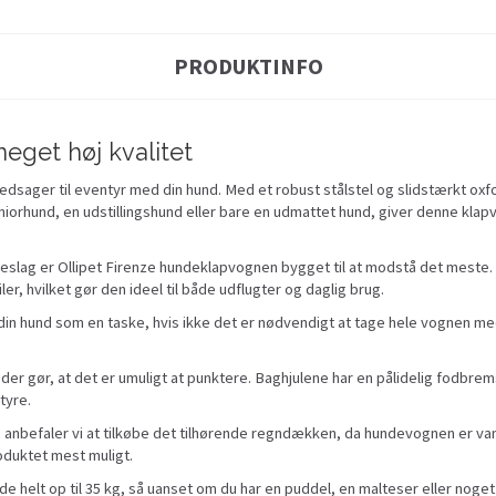
PRODUKTINFO
eget høj kvalitet
ledsager til eventyr med din hund. Med et robust stålstel og slidstærkt ox
eniorhund, en udstillingshund eller bare en udmattet hund, giver denne klap
ålbeslag er Ollipet Firenze hundeklapvognen bygget til at modstå det mes
er, hvilket gør den ideel til både udflugter og daglig brug.
n hund som en taske, hvis ikke det er nødvendigt at tage hele vognen med. D
, der gør, at det er umuligt at punktere. Baghjulene har en pålidelig fodbr
tyre.
tør, anbefaler vi at tilkøbe det tilhørende regndækken, da hundevognen er 
roduktet mest muligt.
e helt op til 35 kg, så uanset om du har en puddel, en malteser eller noget