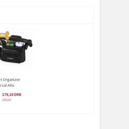
10%
et Organizer
rsal Alto
179,10
199,00