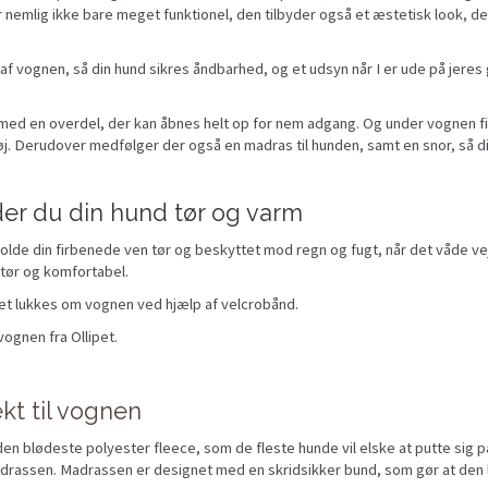
 nemlig ikke bare meget funktionel, den tilbyder også et æstetisk look, der
af vognen, så din hund sikres åndbarhed, og et udsyn når I er ude på jere
med en overdel, der kan åbnes helt op for nem adgang. Og under vognen fin
øj. Derudover medfølger der også en madras til hunden, samt en snor, så d
er du din hund tør og varm
lde din firbenede ven tør og beskyttet mod regn og fugt, når det våde vejr
 tør og komfortabel.
ket lukkes om vognen ved hjælp af velcrobånd.
ognen fra Ollipet.
kt til vognen
den blødeste polyester fleece, som de fleste hunde vil elske at putte sig p
rassen. Madrassen er designet med en skridsikker bund, som gør at den li