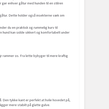
 gør enhver gåtur med hunden til en stilren
s gåtur. Dette holder også insekterne væk om
der du en praktisk og rummelig kurv til
in hund kan sidde sikkert og komfortabelt under
 rammer os. Fra lette bybyger til mere kraftig
å. Den tykke kant er perfekt at hvile hovedet på,
gger mere stabilt på glatte gulve.