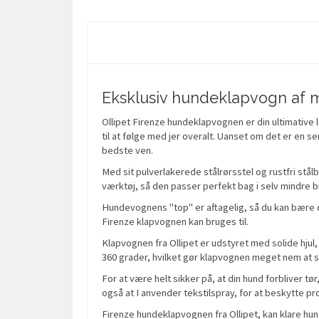
Eksklusiv hundeklapvogn af m
Ollipet Firenze hundeklapvognen er din ultimative 
til at følge med jer overalt. Uanset om det er en s
bedste ven.
Med sit pulverlakerede stålrørsstel og rustfri st
værktøj, så den passer perfekt bag i selv mindre bil
Hundevognens "top" er aftagelig, så du kan bære di
Firenze klapvognen kan bruges til.
Klapvognen fra Ollipet er udstyret med solide hjul
360 grader, hvilket gør klapvognen meget nem at s
For at være helt sikker på, at din hund forbliver 
også at I anvender tekstilspray, for at beskytte p
Firenze hundeklapvognen fra Ollipet, kan klare hund