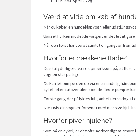
Til hunde op til 35 kg.
Værd at vide om køb af hunde
Når du køber en hundeklapvogn eller udstillingsvo
Uanset hvilken model du vælger, er det let at gøre 
Når den først har været samlet en gang, er fremti
Hvorfor er dækkene flade?
Du skal yderligere være opmærksom på, at flere vog
vognen står på lager.
Du kan let pumpe den op via en almindelig håndpumpe
cykel- eller autoventiler, som de fleste pumper kan
Første gang der påfyldes luft, anbefaler vi dog at
NB: Hvis din vogn er forsynet med massive hjul, ka
Hvorfor piver hjulene?
Som på en cykel, er det ofte nødvendigt at smøre hj