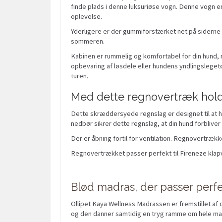
finde plads i denne luksuriøse vogn. Denne vogn er
oplevelse.
Yderligere er der gummiforstærket net på siderne 
sommeren.
Kabinen er rummelig og komfortabel for din hund, 
opbevaring af løsdele eller hundens yndlingsleget
turen.
Med dette regnovertræk hold
Dette skræddersyede regnslag er designet til at ho
nedbør sikrer dette regnslag, at din hund forbliver
Der er åbning fortil for ventilation. Regnovertræk
Regnovertrækket passer perfekt til Fireneze klapv
Blød madras, der passer perfe
Ollipet Kaya Wellness Madrassen er fremstillet af 
og den danner samtidig en tryg ramme om hele mad