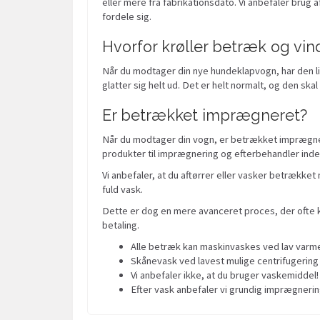
eller mere fra fabrikationsdato. Vi anbefaler brug a
fordele sig.
Hvorfor krøller betræk og vin
Når du modtager din nye hundeklapvogn, har den lig
glatter sig helt ud. Det er helt normalt, og den skal
Er betrækket imprægneret?
Når du modtager din vogn, er betrækket imprægnere
produkter til imprægnering og efterbehandler inde
Vi anbefaler, at du aftørrer eller vasker betrækk
fuld vask.
Dette er dog en mere avanceret proces, der ofte
betaling.
Alle betræk kan maskinvaskes ved lav varme
Skånevask ved lavest mulige centrifugering
Vi anbefaler ikke, at du bruger vaskemiddel!
Efter vask anbefaler vi grundig imprægnerin