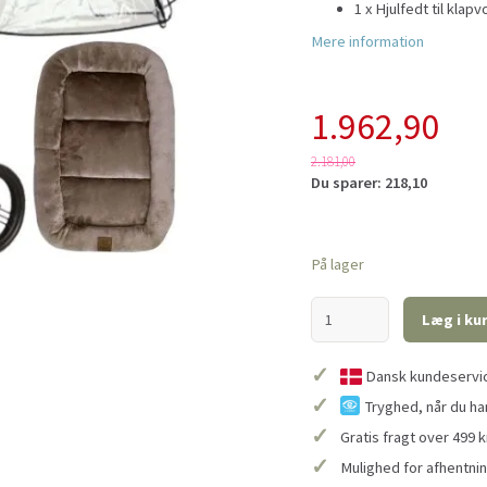
1 x Hjulfedt til klap
Mere information
1.962,90
2.181,00
Du sparer:
218,10
På lager
Læg i ku
✓
Dansk kundeservice
✓
Tryghed, når du ha
✓
Gratis fragt over 499 k
✓
Mulighed for afhentnin