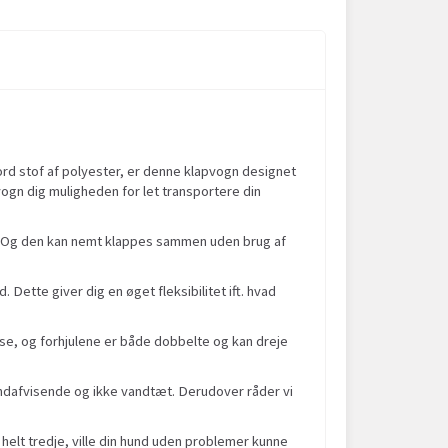
ford stof af polyester, er denne klapvogn designet
vogn dig muligheden for let transportere din
te. Og den kan nemt klappes sammen uden brug af
ette giver dig en øget fleksibilitet ift. hvad
emse, og forhjulene er både dobbelte og kan dreje
vandafvisende og ikke vandtæt. Derudover råder vi
 helt tredje, ville din hund uden problemer kunne