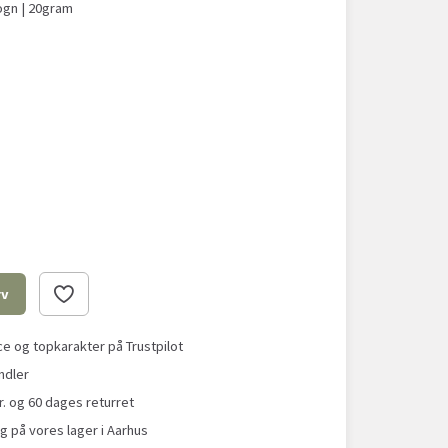
vogn | 20gram
rv
 og topkarakter på Trustpilot
ndler
r. og 60 dages returret
g på vores lager i Aarhus