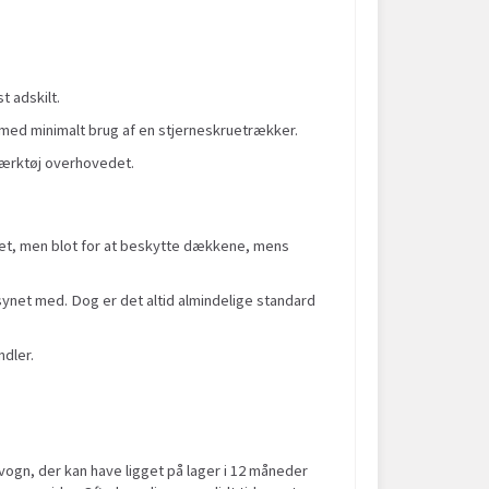
 adskilt.
de med minimalt brug af en stjerneskruetrækker.
værktøj overhovedet.
eret, men blot for at beskytte dækkene, mens
rsynet med. Dog er det altid almindelige standard
ndler.
 vogn, der kan have ligget på lager i 12 måneder