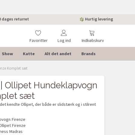
 dages returret
Hurtig levering
Favoritter
Log ind
Indkøbskurv
Show
Katte
Alt det andet
Brands
renze Komplet sæt
 | Ollipet Hundeklapvogn
plet sæt
et kendte Ollipet, der både er slidstærk og i stilrent
apvogn Firenze
llipet Firenze
llness Madras