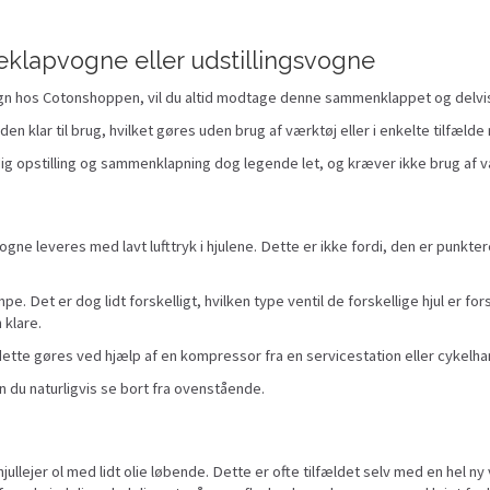
klapvogne eller udstillingsvogne
gn hos Cotonshoppen, vil du altid modtage denne sammenklappet og delvist
den klar til brug, hvilket gøres uden brug af værktøj eller i enkelte tilfæl
dig opstilling og sammenklapning dog legende let, og kræver ikke brug af 
ne leveres med lavt lufttryk i hjulene. Dette er ikke fordi, den er punkt
. Det er dog lidt forskelligt, hvilken type ventil de forskellige hjul er fo
 klare.
 dette gøres ved hjælp af en kompressor fra en servicestation eller cykelha
n du naturligvis se bort fra ovenstående.
ullejer ol med lidt olie løbende. Dette er ofte tilfældet selv med en hel ny