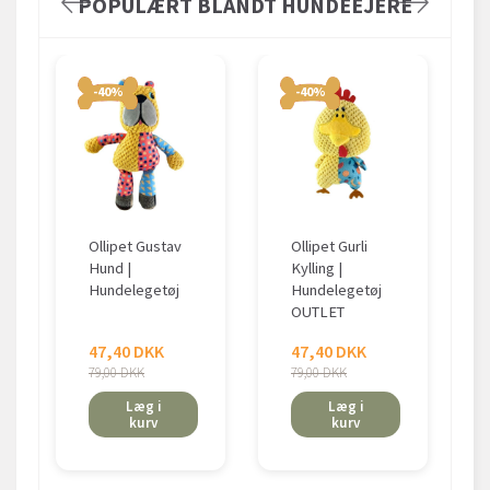
POPULÆRT BLANDT HUNDEEJERE
-40%
-40%
Ollipet Gustav
Ollipet Gurli
Hund |
Kylling |
Hundelegetøj
Hundelegetøj
OUTLET
47,40 DKK
47,40 DKK
79,00 DKK
79,00 DKK
Læg i
Læg i
kurv
kurv