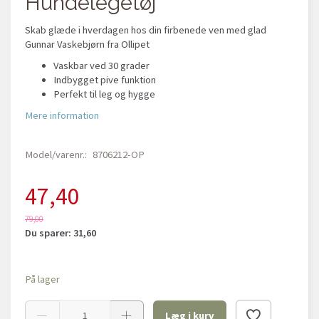
Hundelegetøj
Skab glæde i hverdagen hos din firbenede ven med glad
Gunnar Vaskebjørn fra Ollipet
Vaskbar ved 30 grader
Indbygget pive funktion
Perfekt til leg og hygge
Mere information
Model/varenr.:
8706212-OP
47,40
79,00
Du sparer:
31,60
På lager
Læg i kurv