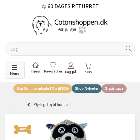
60 DAGES RETURRET
DANSKEJET VIRKSOMHED
Skifte navigation
Menu
Slut Sommerudsalg | Op til 50%
Shop Nyheder
Gratis gave
Plyslegetøj til hunde
-40%
-