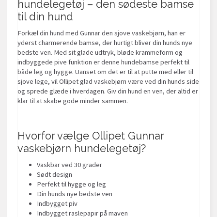
hundelegetøj – den sødeste bamse
til din hund
Forkæl din hund med Gunnar den sjove vaskebjørn, han er
yderst charmerende bamse, der hurtigt bliver din hunds nye
bedste ven. Med sit glade udtryk, bløde krammeform og
indbyggede pive funktion er denne hundebamse perfekt til
både leg og hygge. Uanset om det er til at putte med eller til
sjove lege, vil Ollipet glad vaskebjørn være ved din hunds side
og sprede glæde i hverdagen. Giv din hund en ven, der altid er
klar til at skabe gode minder sammen.
Hvorfor vælge Ollipet Gunnar
vaskebjørn hundelegetøj?
Vaskbar ved 30 grader
Sødt design
Perfekt til hygge og leg
Din hunds nye bedste ven
Indbygget piv
Indbygget raslepapir på maven