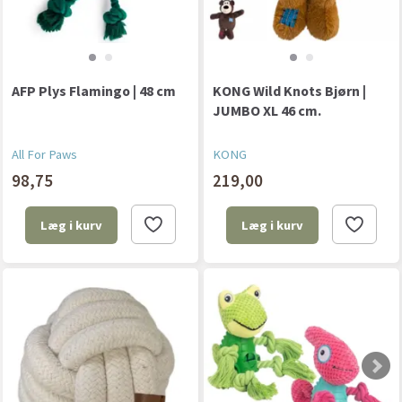
AFP Plys Flamingo | 48 cm
KONG Wild Knots Bjørn |
JUMBO XL 46 cm.
All For Paws
KONG
98,75
219,00
Læg i kurv
Læg i kurv