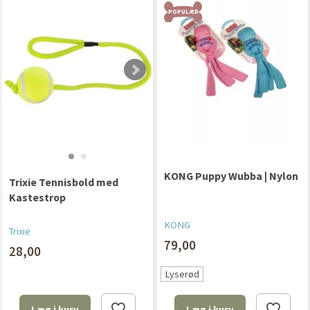
POPULÆR
KONG Puppy Wubba | Nylon
Trixie Tennisbold med
Kastestrop
KONG
Trixie
79,00
28,00
Lyserød
Læg i kurv
Læg i kurv