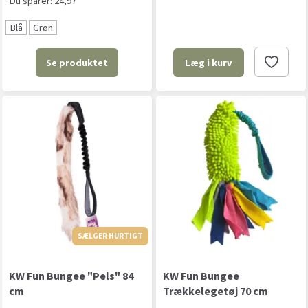
Du sparer:
24,97
Blå
Grøn
Se produktet
Læg i kurv
SÆLGER HURTIGT
KW Fun Bungee "Pels" 84
KW Fun Bungee
cm
Trækkelegetøj 70 cm