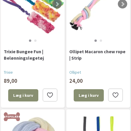
Trixie Bungee Fun |
Ollipet Macaron chew rope
Belønningslegetøj
| Strip
Trixie
Ollipet
89,00
24,00
Læg i kurv
Læg i kurv
POPULÆR