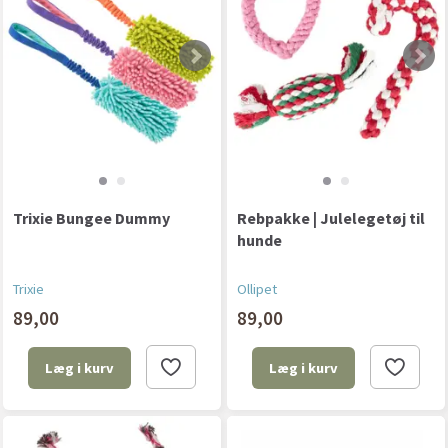
Trixie Bungee Dummy
Rebpakke | Julelegetøj til
hunde
Trixie
Ollipet
89,00
89,00
Læg i kurv
Læg i kurv