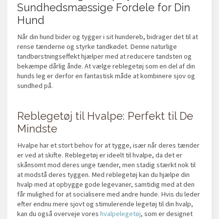
Sundhedsmæssige Fordele for Din
Hund
Når din hund bider og tygger i sit hundereb, bidrager det til at
rense tænderne og styrke tandkødet. Denne naturlige
tandbørstningseffekt hjælper med at reducere tandsten og
bekæmpe dårlig ånde. At vælge reblegetøj som en del af din
hunds leg er derfor en fantastisk måde at kombinere sjov og
sundhed på.
Reblegetøj til Hvalpe: Perfekt til De
Mindste
Hvalpe har et stort behov for at tygge, især når deres tænder
er ved at skifte. Reblegetøj er ideelt til hvalpe, da det er
skånsomt mod deres unge tænder, men stadig stærkt nok til
at modstå deres tyggen. Med reblegetøj kan du hjælpe din
hvalp med at opbygge gode legevaner, samtidig med at den
får mulighed for at socialisere med andre hunde. Hvis du leder
efter endnu mere sjovt og stimulerende legetøj til din hvalp,
kan du også overveje vores
hvalpelegetøj
, som er designet