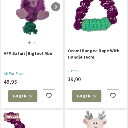
Ozami Bungee Rope With
AFP Safari | Bigfoot Abe
Handle 16cm
Ozami
All For Paws
39,00
49,95
Læg i kurv
Læg i kurv
POPULÆR