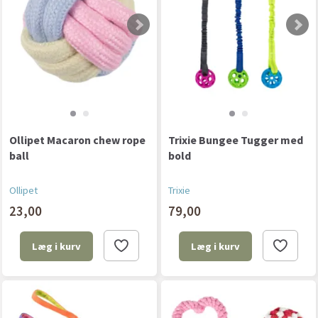
Ollipet Macaron chew rope
Trixie Bungee Tugger med
ball
bold
Ollipet
Trixie
23,00
79,00
Læg i kurv
Læg i kurv