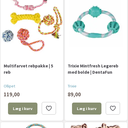
Multifarvet rebpakke | 5
Trixie Mintfresh Legereb
reb
med bolde | DentaFun
Ollipet
Trixie
119,00
89,00
Læg i kurv
Læg i kurv