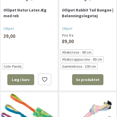
Ollipet Natur Latex Æg
Ollipet Rabbit Tail Bungee |
med reb
Belønningslegetøj
Ollipet
Ollipet
39,00
Pris fra
89,00
Khaki/rose - 80 cm
Khaki/cappuccino - 80 cm
Cute Panda
Gammelrosa - 100 cm
Se produktet
Læg i kurv