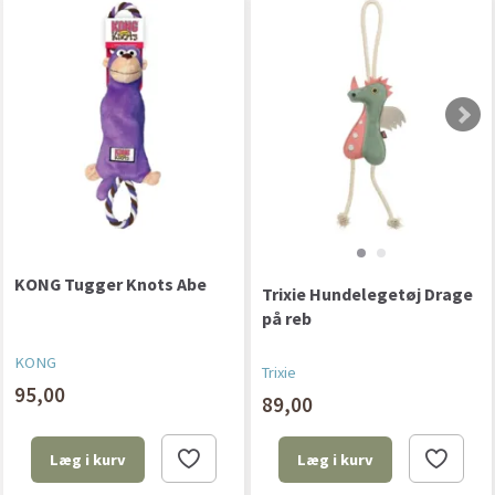
KONG Tugger Knots Abe
Trixie Hundelegetøj Drage
på reb
KONG
Trixie
95,00
89,00
Læg i kurv
Læg i kurv