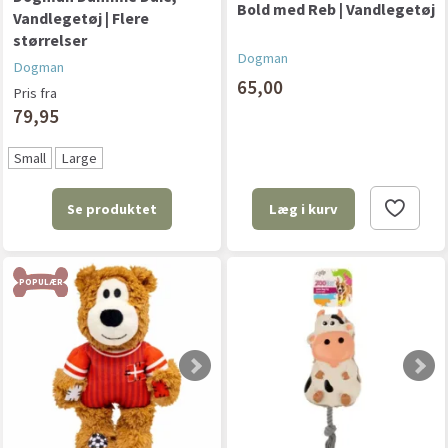
Bold med Reb | Vandlegetøj
Vandlegetøj | Flere
størrelser
Dogman
Dogman
65,00
Pris fra
79,95
Small
Large
Se produktet
Læg i kurv
POPULÆR