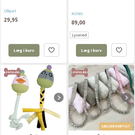
Ollipet
KONG
29,95
89,00
Lyserød
Læg i kurv
Læg i kurv
POPULÆR
POPULÆR
SÆLGER HURTIGT