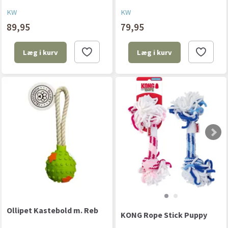
KW
KW
89,95
79,95
Læg i kurv
Læg i kurv
Ollipet Kastebold m. Reb
KONG Rope Stick Puppy