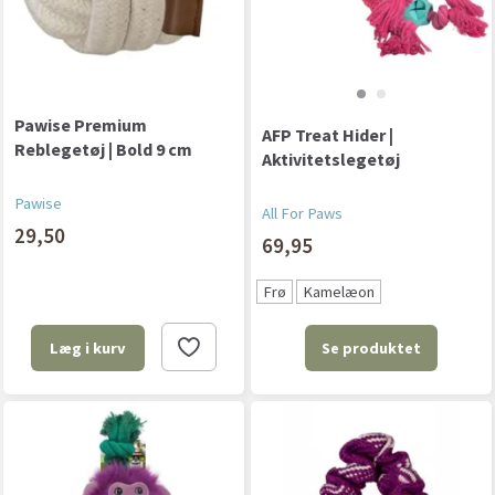
Pawise Premium
AFP Treat Hider |
Reblegetøj | Bold 9 cm
Aktivitetslegetøj
Pawise
All For Paws
29,50
69,95
Frø
Kamelæon
Se produktet
Læg i kurv