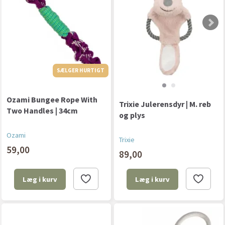
SÆLGER HURTIGT
Ozami Bungee Rope With
Trixie Julerensdyr | M. reb
Two Handles | 34cm
og plys
Ozami
Trixie
59,00
89,00
Læg i kurv
Læg i kurv