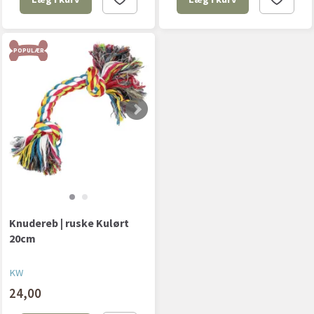
POPULÆR
Knudereb | ruske Kulørt
20cm
KW
24,00