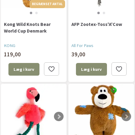
BEGRÆNSET ANTAL
BEGRÆNSET ANTAL
Kong Wild Knots Bear
AFP Zootex-Toss'A'Cow
World Cup Denmark
KONG
All For Paws
119,00
39,00
Læg i kurv
Læg i kurv