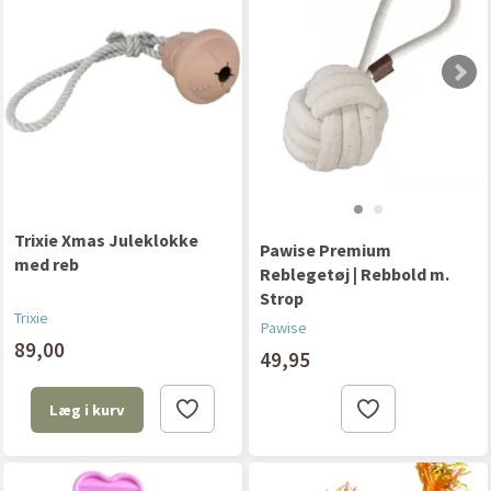
Trixie Xmas Juleklokke
Pawise Premium
med reb
Reblegetøj | Rebbold m.
Strop
Trixie
Pawise
89,00
49,95
Læg i kurv