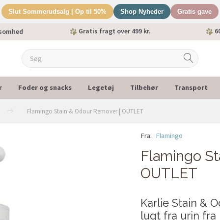
Slut Sommerudsalg | Op til 50%
Shop Nyheder
Gratis gave
Gratis fragt over 499 kr.
60
ksomhed
r
Foder og snacks
Legetøj
Tilbehør
Transport
Flamingo Stain & Odour Remover | OUTLET
Fra:
Flamingo
Flamingo St
OUTLET
Karlie Stain & 
lugt fra urin fr