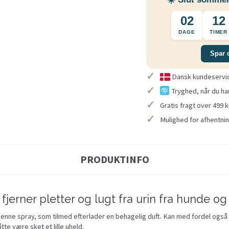
02
12
DAGE
TIMER
Spar 
✓
Dansk kundeservice
✓
Tryghed, når du ha
✓
Gratis fragt over 499 k
✓
Mulighed for afhentnin
PRODUKTINFO
jerner pletter og lugt fra urin fra hunde og
ne spray, som tilmed efterlader en behagelig duft. Kan med fordel også br
te være sket et lille uheld.