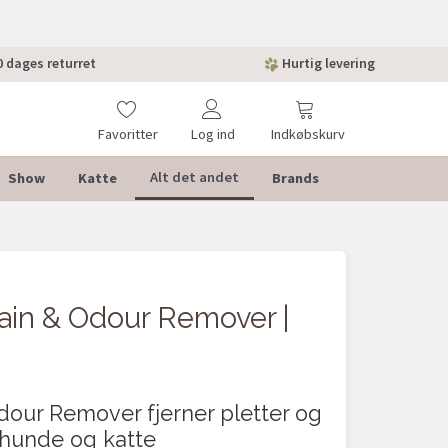
 dages returret
Hurtig levering
Favoritter
Log ind
Indkøbskurv
Show
Katte
Brands
Alt det andet
ain & Odour Remover |
Odour Remover fjerner pletter og
a hunde og katte