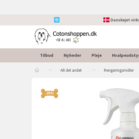
Danskejet vir
Tilbud
Nyheder
Pleje
Hvalpeudsty
Alt det andet
Rengøringsmidler
-25%