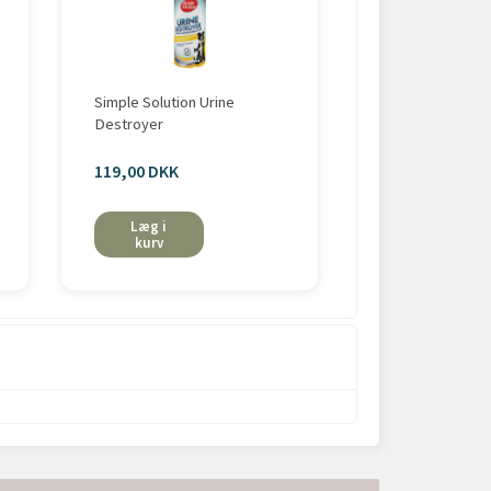
Simple Solution Urine
Puppy Training s
Destroyer
Flamingo
119,00 DKK
109,00 DKK
Læg i
Læg i
kurv
kurv