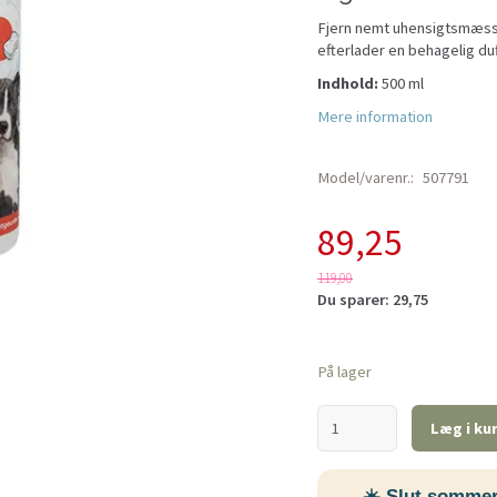
Fjern nemt uhensigtsmæssi
efterlader en behagelig du
Indhold:
500 ml
Mere information
Model/varenr.:
507791
89,25
119,00
Du sparer:
29,75
På lager
Læg i ku
☀️ Slut sommer