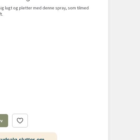
g lugt og pletter med denne spray, som tilmed
ft.
rv
udsalg slutter om