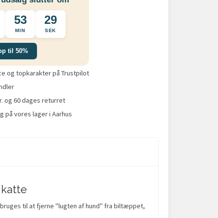
53
29
MIN
SEK
op til 50%
 og topkarakter på Trustpilot
ndler
r. og 60 dages returret
g på vores lager i Aarhus
 katte
uges til at fjerne "lugten af hund" fra biltæppet,