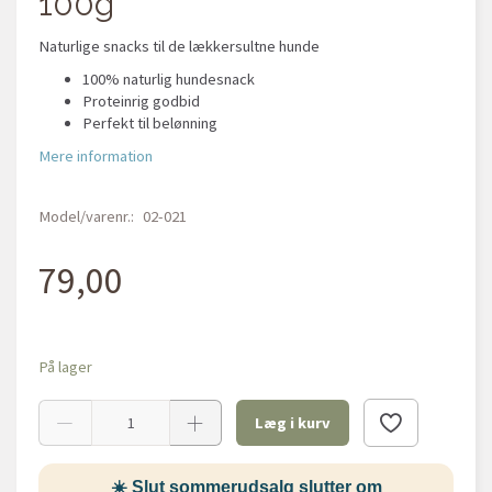
100g
Naturlige snacks til de lækkersultne hunde
100% naturlig hundesnack
Proteinrig godbid
Perfekt til belønning
Mere information
Model/varenr.:
02-021
79,00
På lager
Læg i kurv
☀️ Slut sommerudsalg slutter om