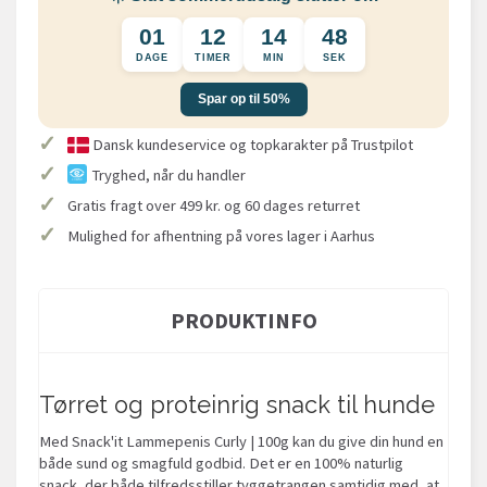
01
12
14
47
DAGE
TIMER
MIN
SEK
Spar op til 50%
✓
Dansk kundeservice og topkarakter på Trustpilot
✓
Tryghed, når du handler
✓
Gratis fragt over 499 kr. og 60 dages returret
✓
Mulighed for afhentning på vores lager i Aarhus
PRODUKTINFO
Tørret og proteinrig snack til hunde
Med Snack'it Lammepenis Curly | 100g kan du give din hund en
både sund og smagfuld godbid. Det er en 100% naturlig
snack, der både tilfredsstiller tyggetrangen samtidig med, at