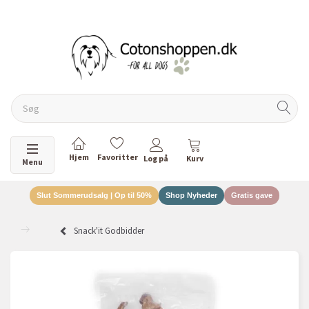
DANSKEJET VIRKSOMHED
Skifte navigation
Menu
Slut Sommerudsalg | Op til 50%
Shop Nyheder
Gratis gave
Snack'it Godbidder