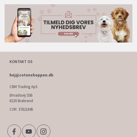
KONTAKT OS
hej@cotonshoppen.dk
CBM Trading ApS
Ørvadsvej 55B
8220 Brabrand
CVR: 37821845