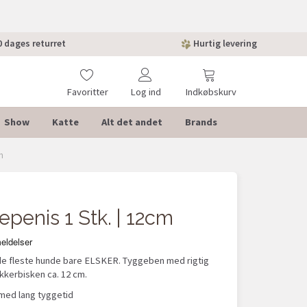
 dages returret
Hurtig levering
Favoritter
Log ind
Indkøbskurv
Show
Katte
Alt det andet
Brands
m
POPULÆ
epenis 1 Stk. | 12cm
e fleste hunde bare ELSKER. Tyggeben med rigtig
kkerbisken ca. 12 cm.
med lang tyggetid