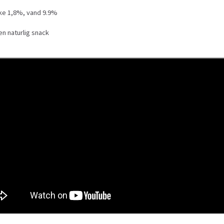
ske 1,8%, vand 9.9%
en naturlig snack