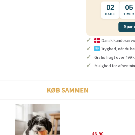
02
05
DAGE
TIMER
Spar 
✓
Dansk kundeservice
✓
Tryghed, når du ha
✓
Gratis fragt over 499 k
✓
Mulighed for afhentnin
KØB SAMMEN
46,90