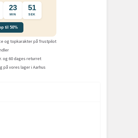
23
50
MIN
SEK
op til 50%
 og topkarakter på Trustpilot
ndler
r. og 60 dages returret
g på vores lager i Aarhus