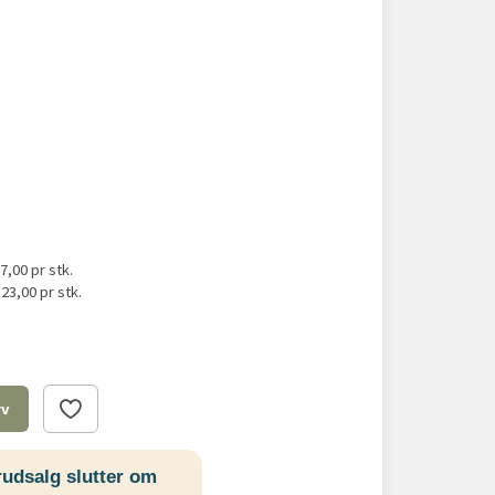
27,00
pr stk.
l
23,00
pr stk.
rv
udsalg slutter om