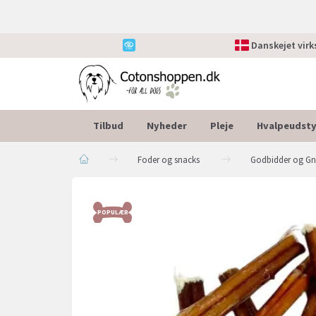
Danskejet vir
Tilbud
Nyheder
Pleje
Hvalpeudsty
Foder og snacks
Godbidder og G
POPULÆR