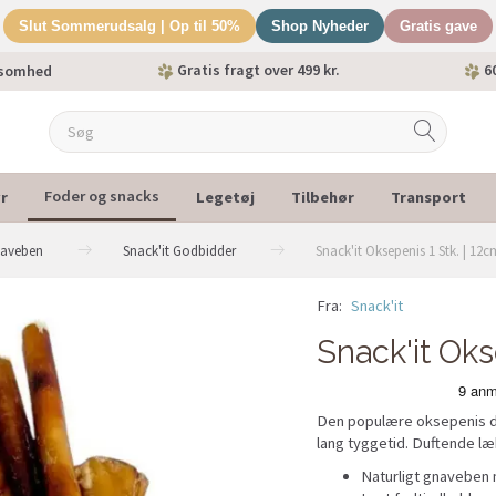
Slut Sommerudsalg | Op til 50%
Shop Nyheder
Gratis gave
Gratis fragt over 499 kr.
60
ksomhed
r
Legetøj
Tilbehør
Transport
Foder og snacks
naveben
Snack'it Godbidder
Snack'it Oksepenis 1 Stk. | 12c
Fra:
Snack'it
Snack'it Oks
Den populære oksepenis d
lang tyggetid. Duftende læ
Naturligt gnaveben 