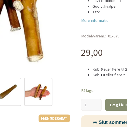
Lavt fedtindhold
God til hvalpe
1stk.
Mere information
Model/varenr.:
01-679
29,00
Køb
6
eller flere til
Køb
10
eller flere ti
På lager
Læg i ku
MÆNGDERABAT
☀️ Slut sommer