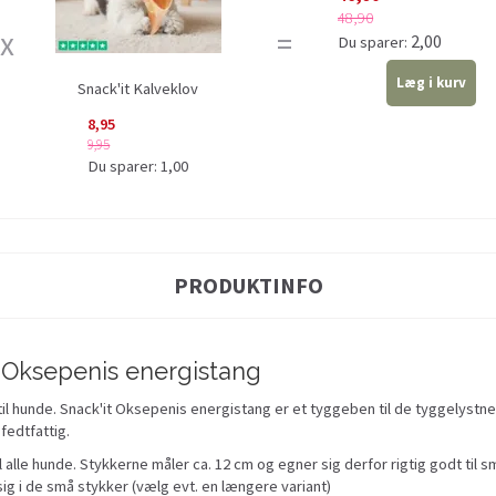
48,90
2
x
=
2,00
Du sparer:
Læg i kurv
Snack'it Kalveklov
8,95
9,95
Du sparer:
1,00
PRODUKTINFO
- Oksepenis energistang
il hunde. Snack'it Oksepenis energistang er et tyggeben til de tyggelystne 
fedtfattig.
 alle hunde. Stykkerne måler ca. 12 cm og egner sig derfor rigtig godt til
ig i de små stykker (vælg evt. en længere variant)