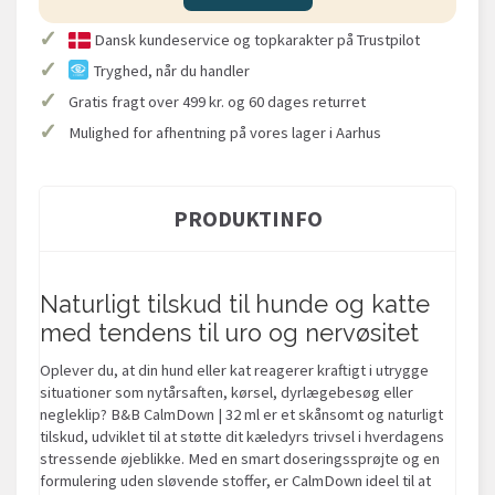
✓
Dansk kundeservice og topkarakter på Trustpilot
✓
Tryghed, når du handler
✓
Gratis fragt over 499 kr. og 60 dages returret
✓
Mulighed for afhentning på vores lager i Aarhus
PRODUKTINFO
Naturligt tilskud til hunde og katte
med tendens til uro og nervøsitet
Oplever du, at din hund eller kat reagerer kraftigt i utrygge
situationer som nytårsaften, kørsel, dyrlægebesøg eller
negleklip? B&B CalmDown | 32 ml er et skånsomt og naturligt
tilskud, udviklet til at støtte dit kæledyrs trivsel i hverdagens
stressende øjeblikke. Med en smart doseringssprøjte og en
formulering uden sløvende stoffer, er CalmDown ideel til at