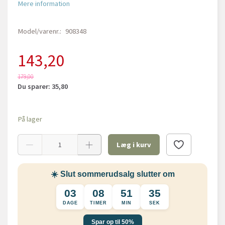
Mere information
Model/varenr.:
908348
143,20
179,00
Du sparer:
35,80
På lager
Læg i kurv
☀️ Slut sommerudsalg slutter om
03
08
51
34
DAGE
TIMER
MIN
SEK
Spar op til 50%