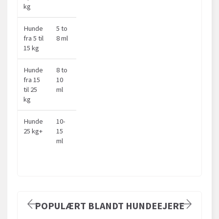
kg
Hunde
5 to
fra 5 til
8 ml
15 kg
Hunde
8 to
fra 15
10
til 25
ml
kg
Hunde
10-
25 kg+
15
ml
POPULÆRT BLANDT HUNDEEJERE