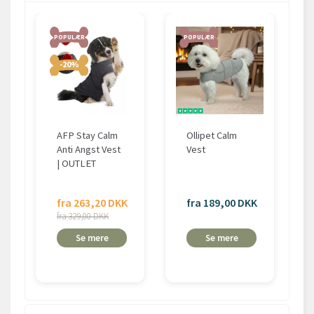
POPULÆR
POPULÆR
-20%
AFP Stay Calm
Ollipet Calm
Anti Angst Vest
Vest
| OUTLET
fra 263,20 DKK
fra 189,00 DKK
fra 329,00 DKK
Se mere
Se mere