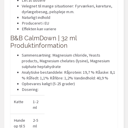
Let at dosere
Velegnet til mange situationer: Fyrværkeri, køreture,
dyrlægebesøg, pelspleje m.m.
Naturligt indhold
Produceret i EU
Effekten kan variere
B&B CalmDown | 32 ml
Produktinformation
Sammensætning: Magnesium chloride, Yeasts
products, Magnesium chelates (lysine), Magnesium
sulphate heptahydrate
Analytiske bestanddele: Råprotein: 19,7 % Råaske: 8,1
% Råfedt: 1,1% Råfibre: 1,2% Vandindhold: 40,9 %
Opbevares køligt (5-25 grader)
Dosering:
Katte
1-2
ml
Hunde
2-5
op til 5
ml