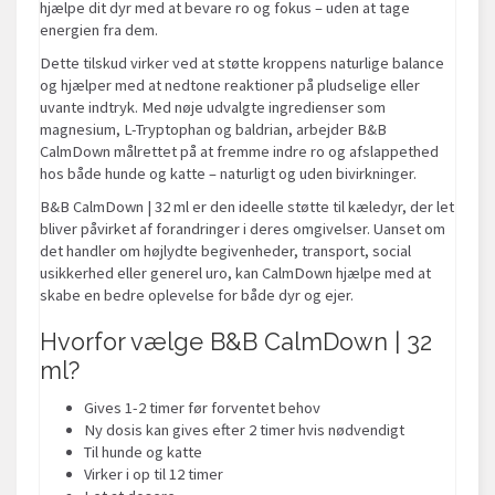
hjælpe dit dyr med at bevare ro og fokus – uden at tage
energien fra dem.
Dette tilskud virker ved at støtte kroppens naturlige balance
og hjælper med at nedtone reaktioner på pludselige eller
uvante indtryk. Med nøje udvalgte ingredienser som
magnesium, L-Tryptophan og baldrian, arbejder B&B
CalmDown målrettet på at fremme indre ro og afslappethed
hos både hunde og katte – naturligt og uden bivirkninger.
B&B CalmDown | 32 ml er den ideelle støtte til kæledyr, der let
bliver påvirket af forandringer i deres omgivelser. Uanset om
det handler om højlydte begivenheder, transport, social
usikkerhed eller generel uro, kan CalmDown hjælpe med at
skabe en bedre oplevelse for både dyr og ejer.
Hvorfor vælge B&B CalmDown | 32
ml?
Gives 1-2 timer før forventet behov
Ny dosis kan gives efter 2 timer hvis nødvendigt
Til hunde og katte
Virker i op til 12 timer