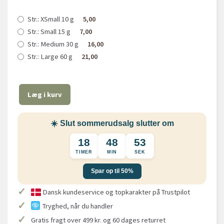
Str.:
XSmall 10 g
5,00
Str.:
Small 15 g
7,00
Str.:
Medium 30 g
16,00
Str.:
Large 60 g
21,00
Læg i kurv
☀️ Slut sommerudsalg slutter om
18
48
52
TIMER
MIN
SEK
Spar op til 50%
✓
Dansk kundeservice og topkarakter på Trustpilot
✓
Tryghed, når du handler
✓
Gratis fragt over 499 kr. og 60 dages returret