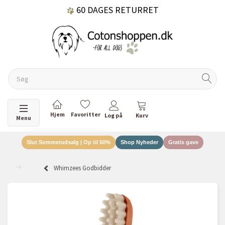
60 DAGES RETURRET
DANSKEJET VIRKSOMHED
Skifte navigation
Menu
Slut Sommerudsalg | Op til 50%
Shop Nyheder
Gratis gave
Whimzees Godbidder