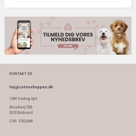
KONTAKT OS
hej@cotonshoppen.dk
CBM Trading ApS
Ørvadsvej 55B
8220 Brabrand
CVR: 37821845