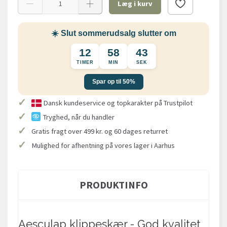
Læg i kurv
☀️ Slut sommerudsalg slutter om
12
58
42
TIMER
MIN
SEK
Spar op til 50%
✓
Dansk kundeservice og topkarakter på Trustpilot
✓
Tryghed, når du handler
✓
Gratis fragt over 499 kr. og 60 dages returret
✓
Mulighed for afhentning på vores lager i Aarhus
PRODUKTINFO
Aesculap klippeskær - God kvalitet