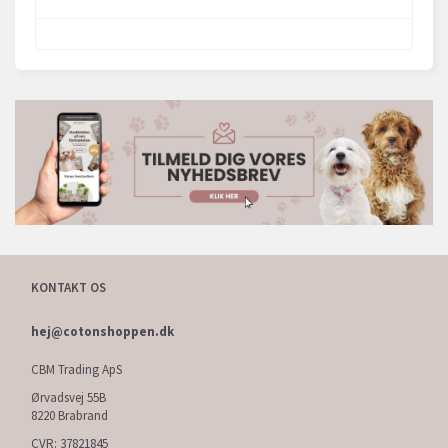
KONTAKT OS
hej@cotonshoppen.dk
CBM Trading ApS
Ørvadsvej 55B
8220 Brabrand
CVR: 37821845