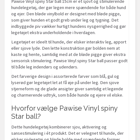
Pawise Vinyl spiny Star ball 15cm er et sjovt og stimulerende
hundelegetøj, der gør legen mere spændende for både hund
og ejer. Den bløde vinylbold er designet med bløde pigge,
som giver hunden et godt greb under leg og tygning. Det
indbyggede piv vækker hurtigt hundens nysgerrighed og gør
legetøjet ekstra underholdende i hverdagen.
Legetøjet er ideelt til hunde, der elsker interaktiv leg, apport
eller sjove lyde. Den lette konstruktion gør bolden nem at
kaste og hente, samtidig med at de bløde pigge giver ekstra
sensorisk stimulering. Pawise Vinyl spiny Star ball passer godt
til både leg indendørs og udendørs.
Det farverige design i assorterede farver som blå, gul og
lyserød gør legetøjet let at få øje på under leg. Den sjove
stjerneform og de glade ansigter giver samtidig et legende
og charmerende udtryk, som både hunde og ejere vil elske.
Hvorfor vælge Pawise Vinyl spiny
Star ball?
Dette hundelegetøj kombinerer sjov, aktivering og
sansestimulering i ét produkt. Det er velegnet til hunde, der
elsker pivlegetøj og bløde bolde med spændende former.