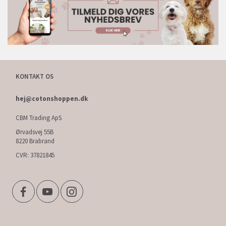
KONTAKT OS
hej@cotonshoppen.dk
CBM Trading ApS
Ørvadsvej 55B
8220 Brabrand
CVR: 37821845