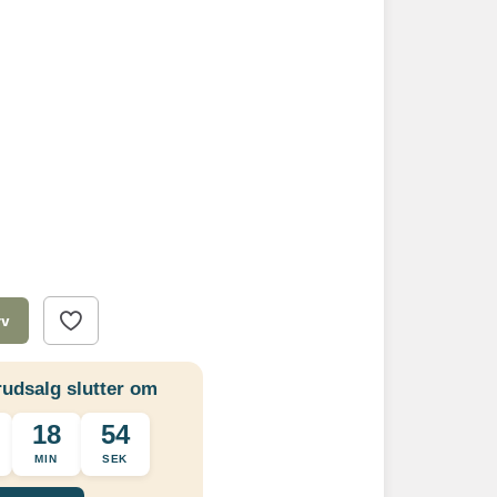
rv
udsalg slutter om
18
53
MIN
SEK