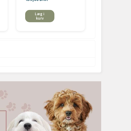
Læg i
Læg i
kurv
kurv