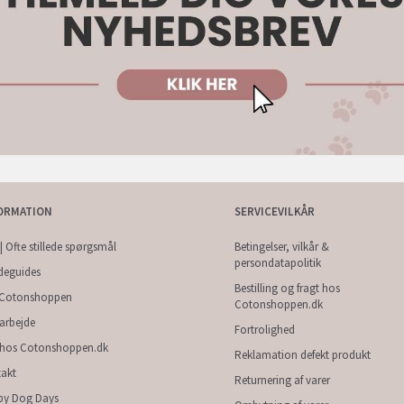
ORMATION
SERVICEVILKÅR
| Ofte stillede spørgsmål
Betingelser, vilkår &
persondatapolitik
deguides
Bestilling og fragt hos
Cotonshoppen
Cotonshoppen.dk
arbejde
Fortrolighed
 hos Cotonshoppen.dk
Reklamation defekt produkt
akt
Returnering af varer
py Dog Days