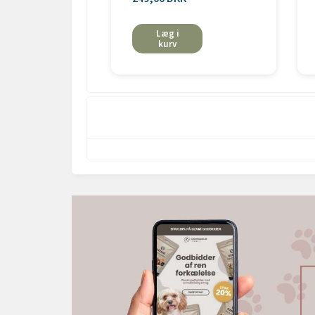
Læg i
kurv