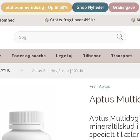
Slut Sommerudsalg | Op til 50%
Shop Nyheder
Gratis gave
Gratis fragt over 499 kr.
60
ksomhed
r
Foder og snacks
Legetøj
Tilbehør
Transport
APTUS
Aptus Multidog Senior | 100 stk
Fra:
Aptus
Aptus Multid
Aptus Multidog 
mineraltilskud 
specielt til æl