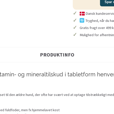
Spar 
✓
Dansk kundeservice
✓
Tryghed, når du ha
✓
Gratis fragt over 499 k
✓
Mulighed for afhentnin
PRODUKTINFO
tamin- og mineraltilskud i tabletform henven
sset til den ældre hund, der ofte har svært ved at optage tilstrækkeligt med
t med fuldfoder, men fx hjemmelavet kost