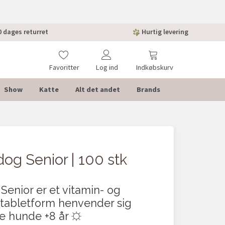
 dages returret
Hurtig levering
Favoritter
Log ind
Indkøbskurv
Show
Katte
Alt det andet
Brands
og Senior | 100 stk
Senior er et vitamin- og
i tabletform henvender sig
dre hunde +8 år ☼