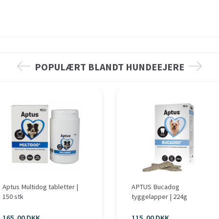
POPULÆRT BLANDT HUNDEEJERE
Aptus Multidog tabletter |
APTUS Bucadog
150 stk
tyggelapper | 224g
165,00 DKK
115,00 DKK