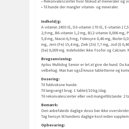
• Rekonvalescenter hvor tilskud af meneraler og v
• Til hunde der mangler vitamin- og mineraler.
Indhold/g:
A-vitamin 2450 IE, D3-vitamin 170 IE, E-vitamin 17,
2,9 mg, B6-vitamin 1,2 mg, B12-vitamin 0,006 mg, 
5,8 mg, Niacin 6,9 mg, Folinsyre 0,46 mg, Biotin 0,
mg, Jern (Fe) 15,4 mg, Zink (Zn) 7,7 mg, Jod (I) 0,4
(Se) 0,009 mg. Indeholder ikke Fosfor og Calcium. M
Brugsanvisning:
Aptus Multidog Senior er let at give din hund. Du 
velbehag. Man kan også knuse tabletterne og komm
Dosering:
Til fuldvoksne hunde:
Til langvarigt brug: 1 tablet/10 kg/dag.
Til rekonvalescenter eller ved mangeltilstande: 2 t
Bemærk:
Den anbefalede daglige dosis bør ikke overskride
Tag hensyn til hundens daglige kost inden supplem
Opbevaring: