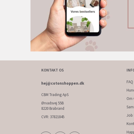
KONTAKT OS
INF
FAQ 
hej@cotonshoppen.dk
Hun
CBM Trading ApS
Om 
Ørvadsvej 55B
Sam
8220 Brabrand
Job
CVR: 37821845
Kont
Hap