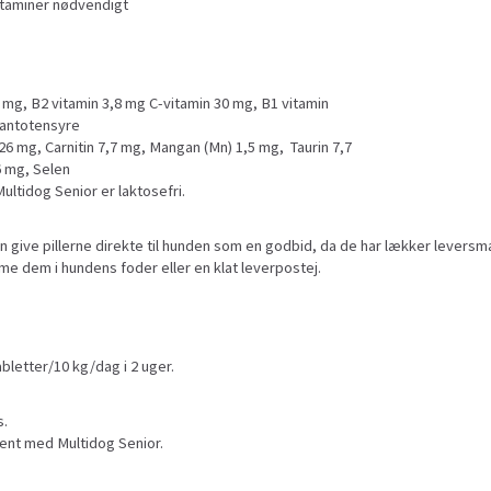
itaminer nødvendigt
5 mg, B2 vitamin 3,8 mg C-vitamin 30 mg, B1 vitamin
Pantotensyre
026 mg, Carnitin 7,7 mg, Mangan (Mn) 1,5 mg, Taurin 7,7
6 mg, Selen
ultidog Senior er laktosefri.
kan give pillerne direkte til hunden som en godbid, da de har lækker levers
e dem i hundens foder eller en klat leverpostej.
abletter/10 kg/dag i 2 uger.
s.
ent med Multidog Senior.