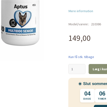
Mere information
Model/varenr.:
210386
149,00
Kun få stk. tilbage
Læg i ku
☀️ Slut sommer
04
06
DAGE
TIMER