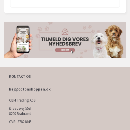
KONTAKT OS
hej@cotonshoppen.dk
CBM Trading ApS
Ørvadsvej 55B
8220 Brabrand
CVR: 37821845