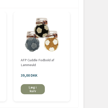
AFP Cuddle Fodbold af
Active Canis Tenn
Lammeuld
39,00 DKK
35,95 DKK
Læg i
Læg i
kurv
kurv