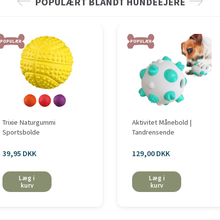
POPULÆRT BLANDT HUNDEEJERE
POPULÆR
POPULÆR
Trixie Naturgummi
Aktivitet Månebold |
Sportsbolde
Tandrensende
39,95 DKK
129,00 DKK
Læg i
Læg i
kurv
kurv