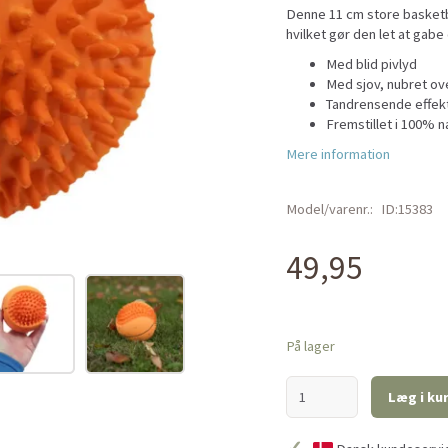
Denne 11 cm store basketbol
hvilket gør den let at gab
Med blid pivlyd
Med sjov, nubret ov
Tandrensende effek
Fremstillet i 100% n
Mere information
Model/varenr.:
ID:15383
49,95
På lager
Læg i ku
✓