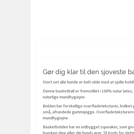
Gør dig klar til den sjovest
Stort set alle hunde er helt vilde med at spille bold
Denne basketball er fremstillet i 100% natur latex,
naturlige mundhygiejne.
Bolden har forskellige overfladeteksturer, hvilk
små, afrundede gummipigge. Overfladeteksturerne v
mundhygiejne.
Basketbolden har en indbygget squeaker, som giver e
hverken dine eller din hunds ører. Til trods for d