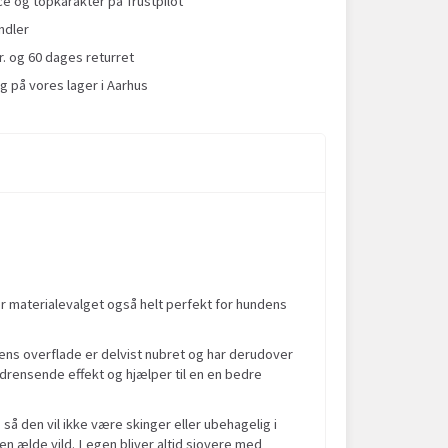
 og topkarakter på Trustpilot
ndler
r. og 60 dages returret
g på vores lager i Aarhus
 er materialevalget også helt perfekt for hundens
ens overflade er delvist nubret og har derudover
drensende effekt og hjælper til en en bedre
så den vil ikke være skinger eller ubehagelig i
en ælde vild. Legen bliver altid sjovere med