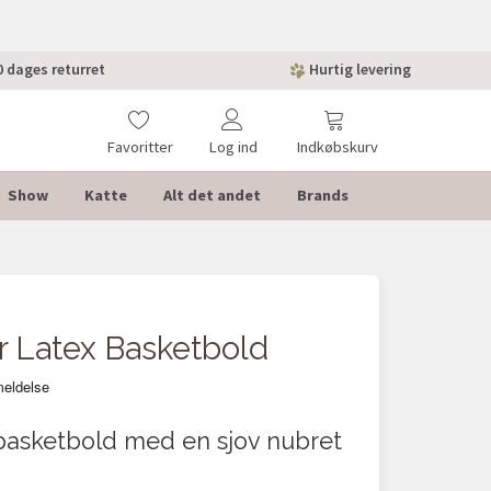
 dages returret
Hurtig levering
Favoritter
Log ind
Indkøbskurv
Show
Katte
Alt det andet
Brands
ur Latex Basketbold
basketbold med en sjov nubret