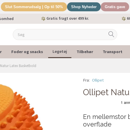
Slut Sommerudsalg | Op til 50%
Shop Nyheder
Gratis gave
Gratis fragt over 499 kr.
60
ksomhed
r
Foder og snacks
Tilbehør
Transport
Legetøj
t Natur Latex Basketbold
Fra:
Ollipet
Ollipet Nat
En mellemstor 
overflade