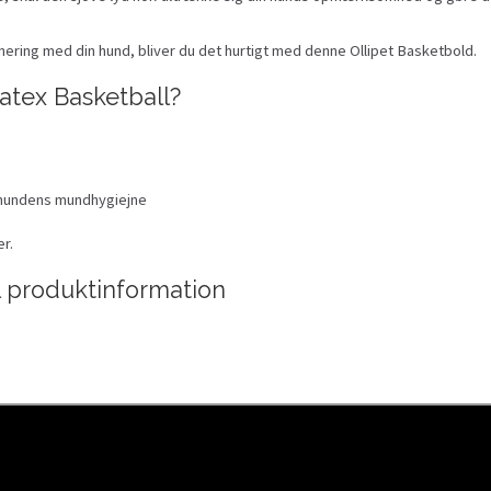
urnering med din hund, bliver du det hurtigt med denne Ollipet Basketbold.
atex Basketball?
or hundens mundhygiejne
er.
l produktinformation