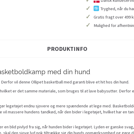
Dansk kundeservice
✓
Tryghed, når du ha
✓
Gratis fragt over 499 k
✓
Mulighed for afhentnin
PRODUKTINFO
e basketboldkamp med din hund
! Derfor vil denne Ollipet basketball med garanti blive et hit hos din hund.
 hvilket er det samme materiale, som bruges til at lave babysutter. Derfor
et gør legetøjet endnu sjovere og mere spændende at lege med. Basketbold
il massere hundens tandkød, når den bider i legetøjet, hvilket har en tan
n blid pivlyd fra sig, når hunden bider i legetøjet. Lyden er ganske svag, 
ette, skal den sjove lyd nok tiltrække sig din hunds opmærksomhed og gøre d