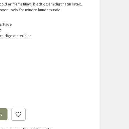
d er fremstillet i blødt og smidigt natur latex,
e over - selv for mindre hundemunde.
erflade
t
aturlige materialer
rv