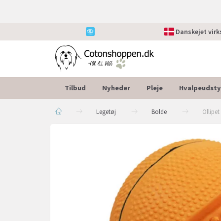
Danskejet vir
Tilbud
Nyheder
Pleje
Hvalpeudsty
Legetøj
Bolde
Ollipe