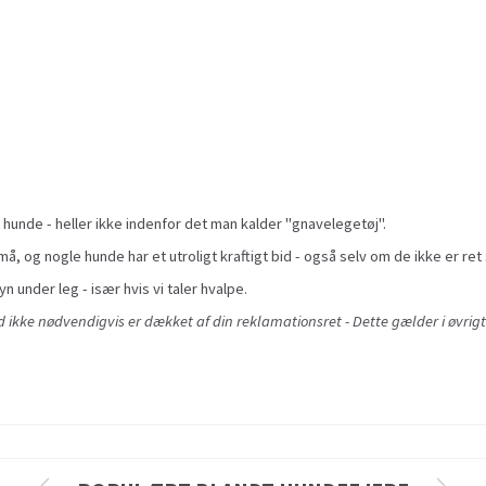
 hunde - heller ikke indenfor det man kalder "gnavelegetøj".
å, og nogle hunde har et utroligt kraftigt bid - også selv om de ikke er ret 
yn under leg - især hvis vi taler hvalpe.
ikke nødvendigvis er dækket af din reklamationsret - Dette gælder i øvrigt