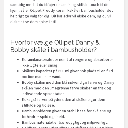
samtidig med at du tilføjer en smuk og stilfuld touch til dit
hjem, så er Ollipet Freddy keramikskåle i bambusholder det
helt rigtige valg for dig. Dit kæledyr vil elske dem, og du vil
elske at se dem spise i stil.
Hvorfor vælge Ollipet Danny &
Bobby skåle i bambusholder?
Keramikmaterialet er nemt at rengøre og absorberer
ikke lugte eller smag.
Skålens kapacitet på 600 ml giver nok plads til en fuld
portion mad eller vand.
Bobby skålen med den blå indvendige farve og Danny
skålen med den limegrønne farve skaber en frisk og
indbydende spisestation.
Koksgrå farver på ydersiden af skålene gør dem
stilfulde og tidløse.
Bambusholderen giver en stabil base for skålene og
forhindrer spild og uheld.
Bambusmaterialet er bæredygtigt og miljøvenligt.
Holdbar konstruktion sikrer, at skålene ikke knækker