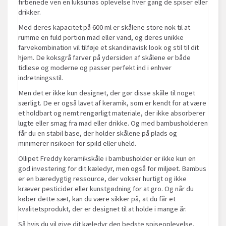
firbenede ven en luksuriøs oplevelse hver gang de spiser eller
drikker.
Med deres kapacitet på 600 ml er skålene store nok til at
rumme en fuld portion mad eller vand, og deres unikke
farvekombination vil tilføje et skandinavisk look og stil til dit
hjem. De koksgrå farver på ydersiden af skålene er både
tidløse og moderne og passer perfekt ind i enhver
indretningsstil.
Men det er ikke kun designet, der gør disse skåle til noget
særligt. De er også lavet af keramik, som er kendt for at være
et holdbart og nemt rengørligt materiale, der ikke absorberer
lugte eller smag fra mad eller drikke. Og med bambusholderen
får du en stabil base, der holder skålene på plads og
minimerer risikoen for spild eller uheld.
Ollipet Freddy keramikskåle i bambusholder er ikke kun en
god investering for dit kæledyr, men også for miljøet. Bambus
er en bæredygtig ressource, der vokser hurtigt og ikke
kræver pesticider eller kunstgødning for at gro. Og når du
køber dette sæt, kan du være sikker på, at du får et
kvalitetsprodukt, der er designet til at holde i mange år.
Så hvis du vil give dit kæledyr den bedste spiseoplevelse,