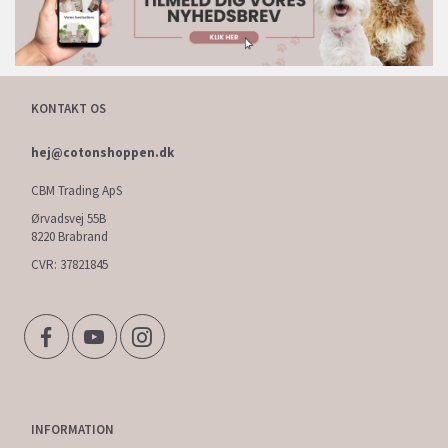
KONTAKT OS
hej@cotonshoppen.dk
CBM Trading ApS
Ørvadsvej 55B
8220 Brabrand
CVR: 37821845
INFORMATION