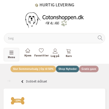
HURTIG LEVERING
GRATIS FRAGT OVER 499 KR.
60 DAGES RETURRET
Skifte navigation
Menu
Slut Sommerudsalg | Op til 50%
Shop Nyheder
Gratis gave
DANSKEJET VIRKSOMHED
Dobbelt skålsæt
-10%
-