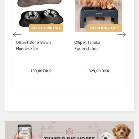
SÆLGER HURTIGT
SÆLGER HURTIGT
Ollipet Bone Bowls
Ollipet Tanaka
Oll
Hundeskåle
Foderstation
bam
139,00
329,00