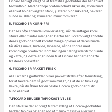
Ficcaro har lagt vægt på at fremstille godbidder der har et lavt
fedtindhold. Med det høje proteinindhold sikrer du, at din hund
eller kat holder vægten stabil, justerer blodsukkeret, bevarer
sunde muskler og stimulerer immunforsvaret.
5. FICCARO ER KORN-FRI
Det ses ofte at hunde udvikler allergi, når de indtager korn i
større eller mindre mængder. Derfor har Ficcaro valgt at holde
deres godbidder helt kornfri! Mange oplever at deres hunde
får dårlig mave, hudkløe, løbeøjne, når de fodres med
kornholdige produkter. Korn har ingen næringsværdi for hunde
og katte, og dette er grunden til at Ficcaro har fjernet dette
fra deres opskrifter.
6. FICCARO ER PAKKET FRISK
Alle Ficcaros godbidder bliver pakket straks efter fremstilling,
for at bevare dem så godt som muligt, og at de er friske og
lækre, når du åbner for en pakke Ficcaro godbidder til din
hund eller kat.
7.FICCARO BRUGER TAPIOKASTIVELSE
Den stivelse der er brugt til fremstilling af Ficcaro-godbidder
hedder tapioka og er en rod af maniok/cassava eller vuca.