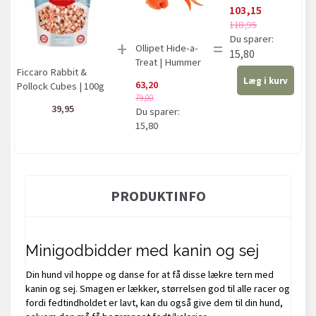
103,15
118,95
Du sparer:
+
=
Ollipet Hide-a-
15,80
Treat | Hummer
Ficcaro Rabbit &
Læg i kurv
63,20
Pollock Cubes | 100g
79,00
39,95
Du sparer:
15,80
PRODUKTINFO
Minigodbidder med kanin og sej
Din hund vil hoppe og danse for at få disse lækre tern med
kanin og sej. Smagen er lækker, størrelsen god til alle racer og
fordi fedtindholdet er lavt, kan du også give dem til din hund,