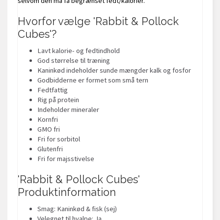
selvom den må få begrænset fedt/kalorier.
Hvorfor vælge 'Rabbit & Pollock
Cubes'?
Lavt kalorie- og fedtindhold
God størrelse til træning
Kaninkød indeholder sunde mængder kalk og fosfor
Godbidderne er formet som små tern
Fedtfattig
Rig på protein
Indeholder mineraler
Kornfri
GMO fri
Fri for sorbitol
Glutenfri
Fri for majsstivelse
'Rabbit & Pollock Cubes'
Produktinformation
Smag: Kaninkød & fisk (sej)
Velegnet til hvalpe: Ja