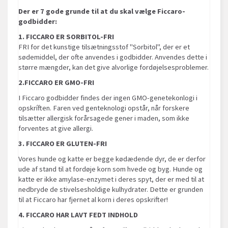
Der er 7 gode grunde til at du skal vælge Ficcaro-
godbidder:
1. FICCARO ER SORBITOL-FRI
FRI for det kunstige tilsætningsstof "Sorbitol", der er et
sødemiddel, der ofte anvendes i godbidder. Anvendes dette i
større mængder, kan det give alvorlige fordøjelsesproblemer.
2.FICCARO ER GMO-FRI
I Ficcaro godbidder findes der ingen GMO-genetekonlogi i
opskríften. Faren ved genteknologi opstår, når forskere
tilsætter allergisk forårsagede gener i maden, som ikke
forventes at give allergi.
3. FICCARO ER GLUTEN-FRI
Vores hunde og katte er begge kødædende dyr, de er derfor
ude af stand til at fordøje korn som hvede og byg. Hunde og
katte er ikke amylase-enzymet i deres spyt, der er med til at
nedbryde de stivelsesholdige kulhydrater. Dette er grunden
til at Ficcaro har fjernet al korn i deres opskrifter!
4. FICCARO HAR LAVT FEDT INDHOLD