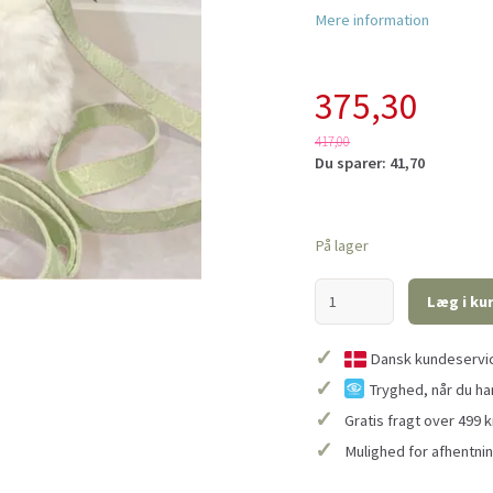
Mere information
375,30
417,00
Du sparer:
41,70
På lager
Læg i ku
✓
Dansk kundeservice
✓
Tryghed, når du ha
✓
Gratis fragt over 499 k
✓
Mulighed for afhentnin