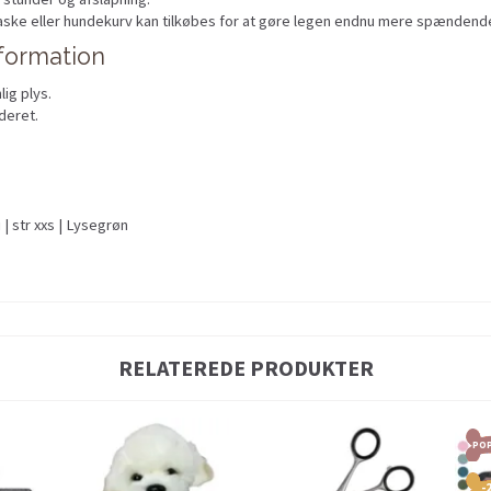
taske eller hundekurv kan tilkøbes for at gøre legen endnu mere spændend
nformation
ig plys.
deret.
 | str xxs | Lysegrøn
RELATEREDE PRODUKTER
PO
-