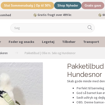
Slut Sommerudsalg | Op til 50%
Shop Nyheder
Gratis gave
Gratis fragt over 499 kr.
60
ksomhed
r
Foder og snacks
Legetøj
Tilbehør
Transport
lskeren
Pakketilbud | Ollie m. Sele og Hundesnor
Pakketilbud 
Hundesnor
Skab gode minde med den
Perfekt til børneleg 
God så barnet kan øv
Sødt udtryk og dejl
OBS. Denne bamse e