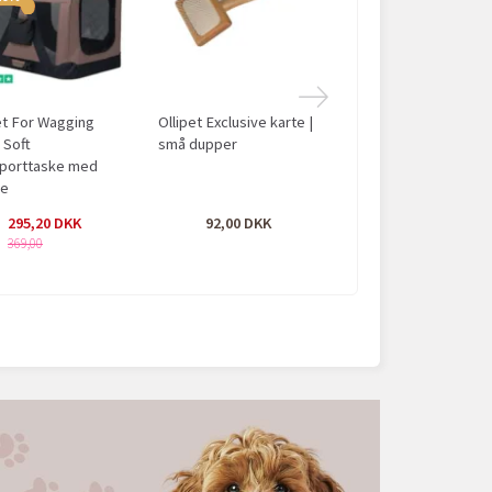
SÆLGER HURTIG
et For Wagging
Ollipet Exclusive karte |
Ollipet Soft Cloud Do
| Soft
små dupper
Hundeseng
sporttaske med
pe
295,20
92,00
189,00
369,00