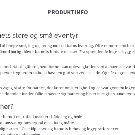
PRODUKTINFO
rnets store og små eventyr
il at bringe smil, leg og læring ind i dit barns hverdag. Ollie er mere end ba
mod hurtigt bliver barnets bedste makker. Fra spændende lege til hyggelige s
e perfekt til "gåture", hvor barnet kan opleve glæden ved at have ansvaret
ver trygheden i altid at have en god ven ved sin side. Og når dagens eventyr
å en vigtig støtte for barnet, der lærer om kærlighed og ansvar gennem legen
esiddende stunder. Ollie tilpasser sig barnet og bliver hurtigt en uundværli
ehør?
er barnet en trofast makker i både leg og hvile.
et ansvar og omsorg på en naturlig måde.
rolige kram – Ollie tilpasser sig barnets behov og legepræferencer.
 stunder og afslapning.