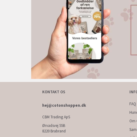
KONTAKT OS
INF
FAQ 
hej@cotonshoppen.dk
Hun
CBM Trading ApS
Om 
Ørvadsvej 55B
Sam
8220 Brabrand