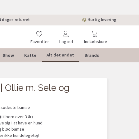
 dages returret
Hurtig levering
Favoritter
Log ind
Indkøbskurv
Show
Katte
Brands
Alt det andet
| Ollie m. Sele og
 sødeste bamse
(til børn over 3 år)
e sig i at have en hund
ig blød bamse
r ikke hundelegetøj!