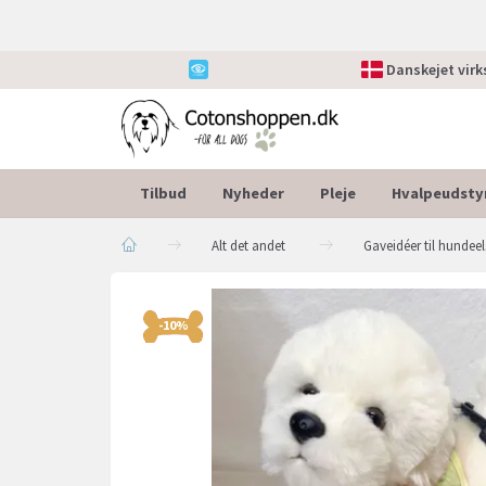
Danskejet vir
Tilbud
Nyheder
Pleje
Hvalpeudsty
Alt det andet
Gaveidéer til hundee
-10%