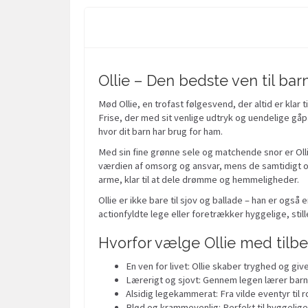
Ollie – Den bedste ven til ba
Mød Ollie, en trofast følgesvend, der altid er klar t
Frise, der med sit venlige udtryk og uendelige gåpå
hvor dit barn har brug for ham.
Med sin fine grønne sele og matchende snor er Olli
værdien af omsorg og ansvar, mens de samtidigt ople
arme, klar til at dele drømme og hemmeligheder.
Ollie er ikke bare til sjov og ballade – han er ogs
actionfyldte lege eller foretrækker hyggelige, still
Hvorfor vælge Ollie med tilb
En ven for livet: Ollie skaber tryghed og giv
Lærerigt og sjovt: Gennem legen lærer barn
Alsidig legekammerat: Fra vilde eventyr til 
Blød og krammevenlig: Perfekt til hyggelige