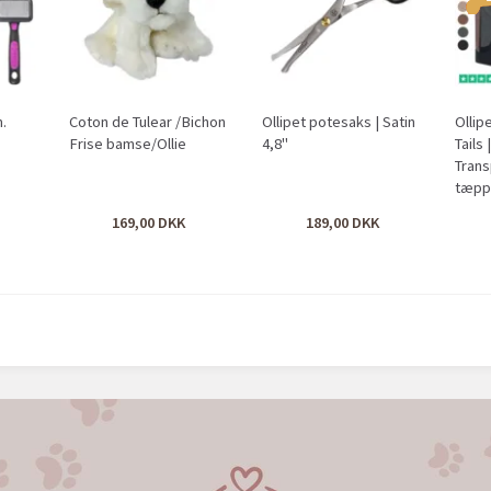
m.
Coton de Tulear /Bichon
Ollipet potesaks | Satin
Ollip
Frise bamse/Ollie
4,8"
Tails 
Tran
tæp
169,00
189,00