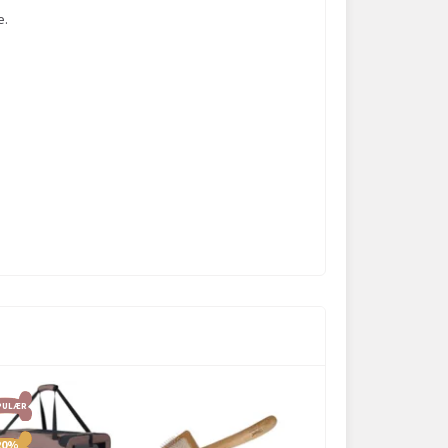
e.
PULÆR
POPULÆR
20%