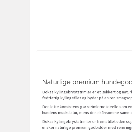
Naturlige premium hundego
Dokas kyllingebryststrimler er et lækkert og naturl
fedtfattig kyllingefilet og byder på en ren smagso
Den lette konsistens gør strimlerne ideelle som en
hundens muskulatur, mens den skånsomme sammen
Dokas kyllingebryststrimler er fremstillet uden soj
ønsker naturlige premium godbidder med rene ing