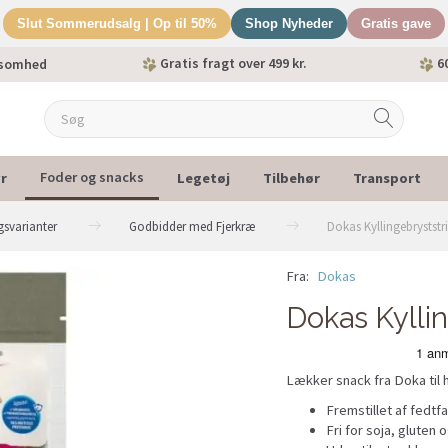
Slut Sommerudsalg | Op til 50%
Shop Nyheder
Gratis gave
Gratis fragt over 499 kr.
60
ksomhed
r
Legetøj
Tilbehør
Transport
Foder og snacks
svarianter
Godbidder med Fjerkræ
Dokas Kyllingebryststri
Fra:
Dokas
Dokas Kyllin
Lækker snack fra Doka til
Fremstillet af fedtfat
Fri for soja, gluten 