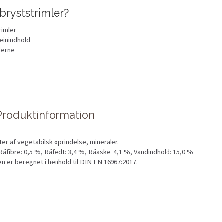
bryststrimler?
trimler
einindhold
derne
 Produktinformation
ter af vegetabilsk oprindelse, mineraler.
Råfibre: 0,5 %, Råfedt: 3,4 %, Råaske: 4,1 %, Vandindhold: 15,0 %
en er beregnet i henhold til DIN EN 16967:2017.