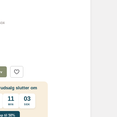
504
rv
udsalg slutter om
11
03
MIN
SEK
op til 50%