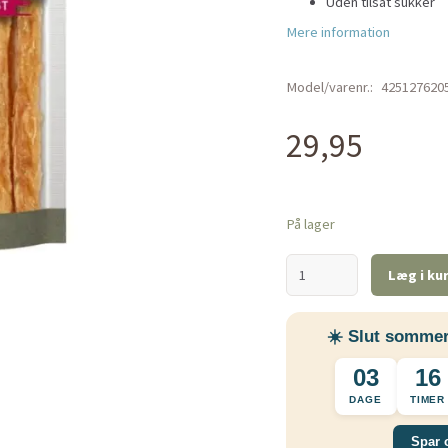
Uden tilsat sukker
Mere information
Model/varenr.:
425127620
29,95
På lager
Læg i ku
☀️ Slut sommer
03
16
DAGE
TIMER
Spar 