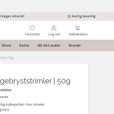
 dages returret
Hurtig levering
Favoritter
Log ind
Indkøbskurv
Show
Katte
Alt det andet
Brands
mler | 50g
gebryststrimler | 50g
 hunde
tig kyllingefilet i fine strimler
og korn