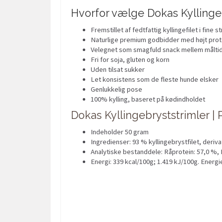
Hvorfor vælge Dokas Kyllinge
Fremstillet af fedtfattig kyllingefilet i fine s
Naturlige premium godbidder med højt prot
Velegnet som smagfuld snack mellem målti
Fri for soja, gluten og korn
Uden tilsat sukker
Let konsistens som de fleste hunde elsker
Genlukkelig pose
100% kylling, baseret på kødindholdet
Dokas Kyllingebryststrimler |
Indeholder 50 gram
Ingredienser: 93 % kyllingebrystfilet, deriva
Analytiske bestanddele: Råprotein: 57,0 %, 
Energi: 339 kcal/100g; 1.419 kJ/100g. Energi