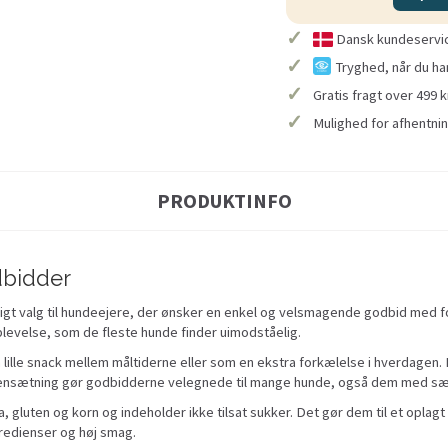
✓
Dansk kundeservice
✓
Tryghed, når du ha
✓
Gratis fragt over 499 k
✓
Mulighed for afhentnin
PRODUKTINFO
dbidder
igt valg til hundeejere, der ønsker en enkel og velsmagende godbid med foku
plevelse, som de fleste hunde finder uimodståelig.
 lille snack mellem måltiderne eller som en ekstra forkælelse i hverdagen. 
sætning gør godbidderne velegnede til mange hunde, også dem med sær
a, gluten og korn og indeholder ikke tilsat sukker. Det gør dem til et oplag
redienser og høj smag.