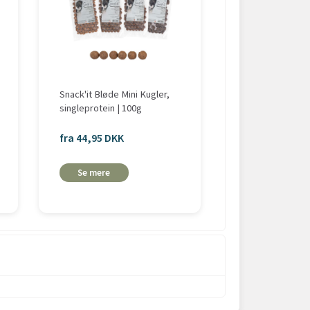
Snack'it Bløde Mini Kugler,
Trixie Barbecue
singleprotein | 100g
kyllingebryst
fra 44,95 DKK
19,00 DKK
Se mere
Læg i
kurv