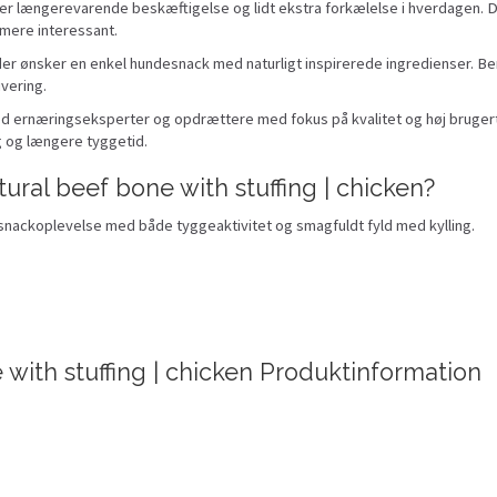
der længerevarende beskæftigelse og lidt ekstra forkælelse i hverdagen. D
mere interessant.
 der ønsker en enkel hundesnack med naturligt inspirerede ingredienser. 
ivering.
d ernæringseksperter og opdrættere med fokus på kvalitet og høj brugert
 og længere tyggetid.
ral beef bone with stuffing | chicken?
nackoplevelse med både tyggeaktivitet og smagfuldt fyld med kylling.
with stuffing | chicken Produktinformation