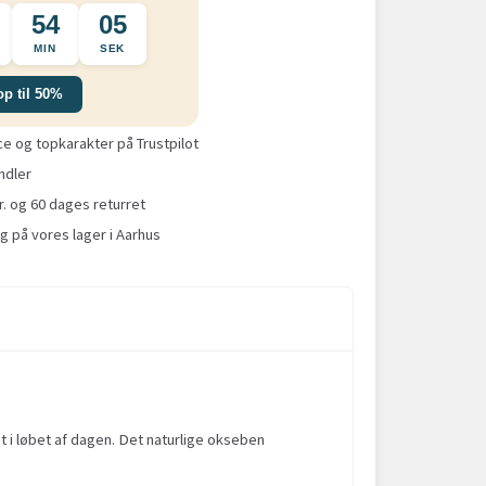
54
05
MIN
SEK
op til 50%
 og topkarakter på Trustpilot
ndler
r. og 60 dages returret
g på vores lager i Aarhus
et i løbet af dagen. Det naturlige okseben