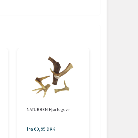
-50%
NATURBEN Hjortegevir
NATURBEN Læd
fra 69,95 DKK
fra 24,98 DKK
fra 49,95 DKK