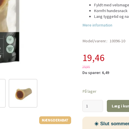
Fyldt med velsmage
Kornfri hundesnack
Lang tyggetid og na
Mere information
Model/varenr.:
10096-10
19,46
25,95
Du sparer:
6,49
På lager
Læg i ku
MÆNGDERABAT
☀️ Slut sommer