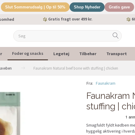
Slut Sommerudsalg | Op til 50%
Shop Nyheder
Gratis gave
Gratis fragt over 499 kr.
60
ksomhed
r
Legetøj
Tilbehør
Transport
Foder og snacks
naveben
Faunakram Natural beef bone with stuffing | chicken
Fra:
Faunakram
-25%
Faunakram N
stuffing | ch
Smagfuldt fyldt kødben me
hyggelig aktivering i hver