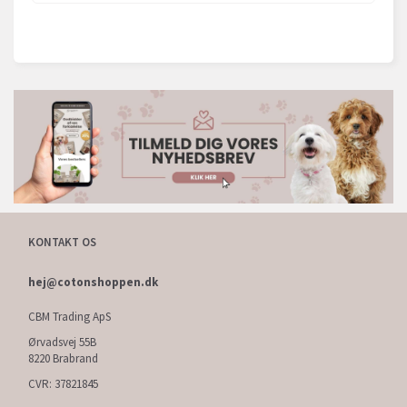
KONTAKT OS
hej@cotonshoppen.dk
CBM Trading ApS
Ørvadsvej 55B
8220 Brabrand
CVR: 37821845