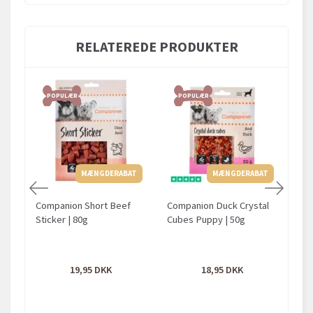
RELATEREDE PRODUKTER
POPULÆR
POPULÆR
MÆNGDERABAT
MÆNGDERABAT
Companion Short Beef
Companion Duck Crystal
Tub
Sticker | 80g
Cubes Puppy | 50g
75
19,95
18,95