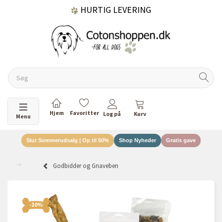
HURTIG LEVERING
GRATIS FRAGT OVER 499 KR.
60 DAGES RETURRET
Skifte navigation
Menu
Slut Sommerudsalg | Op til 50%
Shop Nyheder
Gratis gave
DANSKEJET VIRKSOMHED
Godbidder og Gnaveben
-10%
-