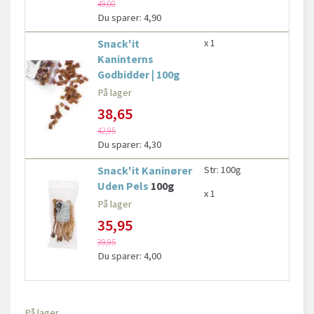
49,00
Du sparer:
4,90
Snack'it
x 1
Kaninterns
Godbidder | 100g
På lager
38,65
42,95
Du sparer:
4,30
Snack'it Kaninører
Str:
100g
Uden Pels
100g
x 1
På lager
35,95
39,95
Du sparer:
4,00
På lager