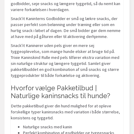
godbidder, seje snacks og længere tyggetid, så du nemt kan
variere forkælelsen i hverdagen.
Snack'it Kaninterns Godbidder er små og lækre snacks, der
passer perfekt som belønning under træning eller som en
hurtig snack i løbet af dagen. De små bidder gør dem nemme
at have med på gåturen eller til aktivering derhjemme.
Snack'it Kaninører uden pels giver en mere sej
tyggeoplevelse, som mange hunde elsker at bruge tid på.
Trixie Kaninskind Rulle med pels tilfører ekstra variation med
sin naturlige struktur og længere tyggetid. Samlet giver
pakketilbuddet en god kombination af små snacks og større
tyggeprodukter til både forkælelse og aktivering.
Hvorfor vælge Pakketilbud |
Naturlige kaninsnacks til hunde?
Dette pakketilbud giver din hund mulighed for at opleve
forskellige typer kaninsnacks med variation i både størrelse,
konsistens og tyggetid.
Naturlige snacks med kanin
Perfekt kombination af godbidder og tyggesnacks