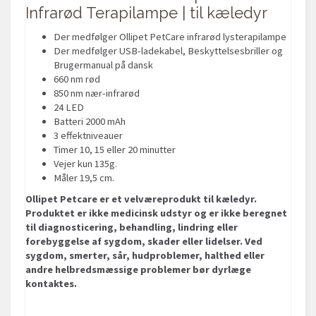
Infrarød Terapilampe | til kæledyr
Der medfølger Ollipet PetCare infrarød lysterapilampe
Der medfølger USB-ladekabel, Beskyttelsesbriller og
Brugermanual på dansk
660 nm rød
850 nm nær-infrarød
24 LED
Batteri 2000 mAh
3 effektniveauer
Timer 10, 15 eller 20 minutter
Vejer kun 135g.
Måler 19,5 cm.
Ollipet Petcare er et velværeprodukt til kæledyr.
Produktet er ikke medicinsk udstyr og er ikke beregnet
til diagnosticering, behandling, lindring eller
forebyggelse af sygdom, skader eller lidelser. Ved
sygdom, smerter, sår, hudproblemer, halthed eller
andre helbredsmæssige problemer bør dyrlæge
kontaktes.