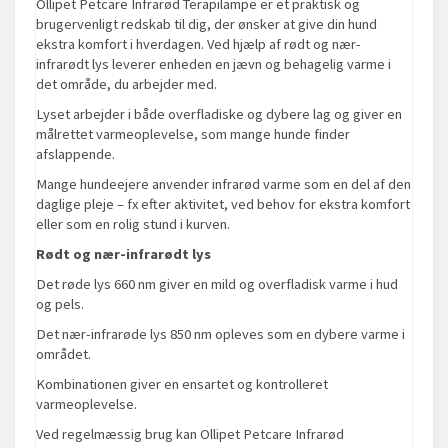
Ollipet Petcare Infrarød Terapilampe er et praktisk og
brugervenligt redskab til dig, der ønsker at give din hund
ekstra komfort i hverdagen. Ved hjælp af rødt og nær-
infrarødt lys leverer enheden en jævn og behagelig varme i
det område, du arbejder med.
Lyset arbejder i både overfladiske og dybere lag og giver en
målrettet varmeoplevelse, som mange hunde finder
afslappende.
Mange hundeejere anvender infrarød varme som en del af den
daglige pleje – fx efter aktivitet, ved behov for ekstra komfort
eller som en rolig stund i kurven.
Rødt og nær-infrarødt lys
Det røde lys 660 nm giver en mild og overfladisk varme i hud
og pels.
Det nær-infrarøde lys 850 nm opleves som en dybere varme i
området.
Kombinationen giver en ensartet og kontrolleret
varmeoplevelse.
Ved regelmæssig brug kan Ollipet Petcare Infrarød