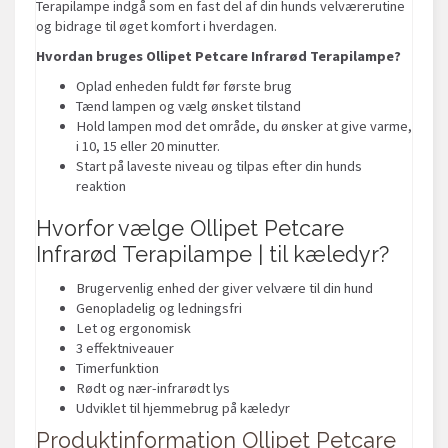
Terapilampe indgå som en fast del af din hunds velværerutine
og bidrage til øget komfort i hverdagen.
Hvordan bruges Ollipet Petcare Infrarød Terapilampe?
Oplad enheden fuldt før første brug
Tænd lampen og vælg ønsket tilstand
Hold lampen mod det område, du ønsker at give varme,
i 10, 15 eller 20 minutter.
Start på laveste niveau og tilpas efter din hunds
reaktion
Hvorfor vælge Ollipet Petcare
Infrarød Terapilampe | til kæledyr?
Brugervenlig enhed der giver velvære til din hund
Genopladelig og ledningsfri
Let og ergonomisk
3 effektniveauer
Timerfunktion
Rødt og nær-infrarødt lys
Udviklet til hjemmebrug på kæledyr
Produktinformation
Ollipet Petcare