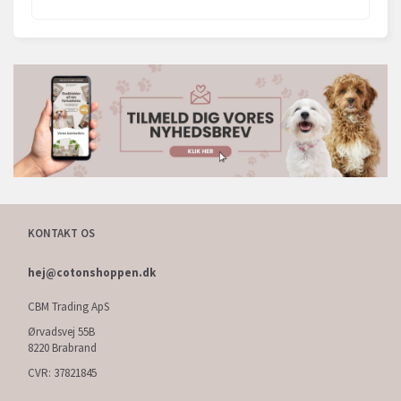
KONTAKT OS
hej@cotonshoppen.dk
CBM Trading ApS
Ørvadsvej 55B
8220 Brabrand
CVR: 37821845