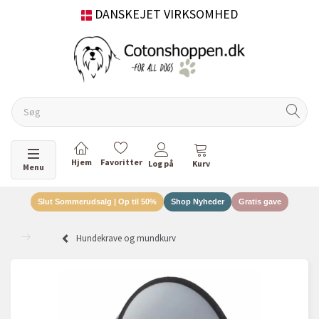
DANSKEJET VIRKSOMHED
Skifte navigation
Menu
Slut Sommerudsalg | Op til 50%
Shop Nyheder
Gratis gave
Hundekrave og mundkurv