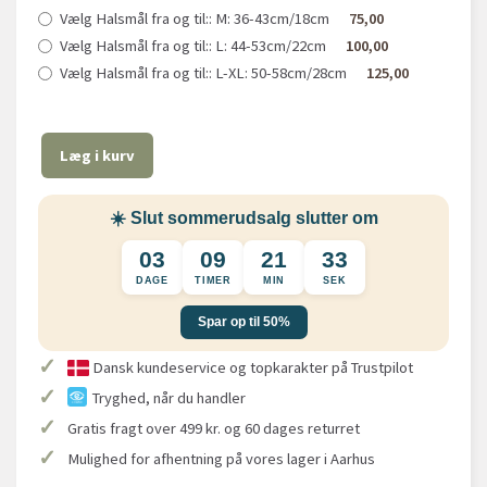
Vælg Halsmål fra og til::
M: 36-43cm/18cm
75,00
Vælg Halsmål fra og til::
L: 44-53cm/22cm
100,00
Vælg Halsmål fra og til::
L-XL: 50-58cm/28cm
125,00
Læg i kurv
☀️ Slut sommerudsalg slutter om
03
09
21
33
DAGE
TIMER
MIN
SEK
Spar op til 50%
✓
Dansk kundeservice og topkarakter på Trustpilot
✓
Tryghed, når du handler
✓
Gratis fragt over 499 kr. og 60 dages returret
✓
Mulighed for afhentning på vores lager i Aarhus