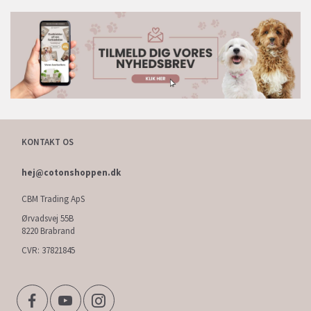
KONTAKT OS
hej@cotonshoppen.dk
CBM Trading ApS
Ørvadsvej 55B
8220 Brabrand
CVR: 37821845