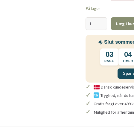
På lager
Læg i ku
☀️ Slut sommer
03
04
DAGE
TIMER
Spar 
✓
Dansk kundeservice
✓
Tryghed, når du ha
✓
Gratis fragt over 499 k
✓
Mulighed for afhentnin