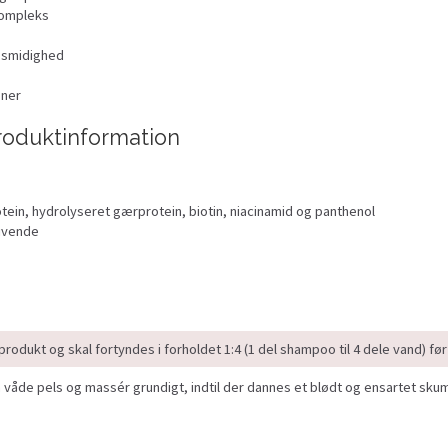
kompleks
 smidighed
oner
roduktinformation
ein, hydrolyseret gærprotein, biotin, niacinamid og panthenol
ivende
odukt og skal fortyndes i forholdet 1:4 (1 del shampoo til 4 dele vand) før
våde pels og massér grundigt, indtil der dannes et blødt og ensartet skum