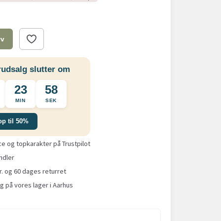
rv
udsalg slutter om
23
57
MIN
SEK
op til 50%
 og topkarakter på Trustpilot
ndler
r. og 60 dages returret
g på vores lager i Aarhus