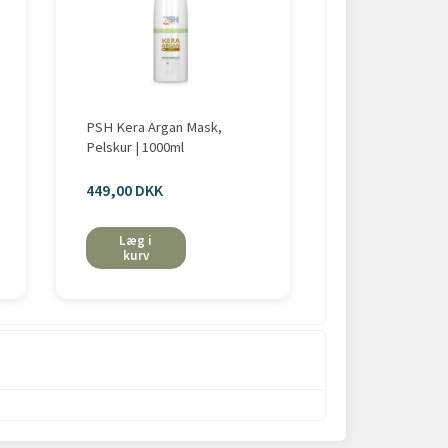
PSH Kera Argan Mask,
PSH Bio Protein
Pelskur | 1000ml
Fugtgivende Pe
449,00 DKK
fra 399,00 DK
Læg i
Se mere
kurv