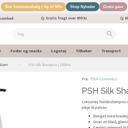
Slut Sommerudsalg | Op til 50%
Shop Nyheder
Gratis gave
Gratis fragt over 499 kr.
60
ksomhed
r
Foder og snacks
Legetøj
Tilbehør
Transport
alsam
PSH Silk Shampoo | 1000ml
Fra:
PSH Cosmetics
PSH Silk S
Luksuriøs hundeshampoo me
pleje til pelsen.
Beriget med hvedep
Giver en blød, glans
Særligt velegnet til