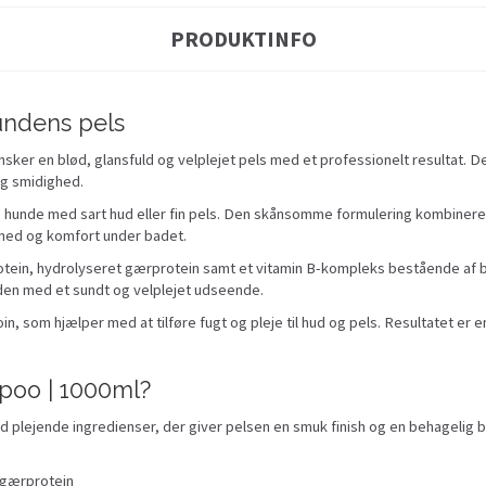
PRODUKTINFO
hundens pels
nsker en blød, glansfuld og velplejet pels med et professionelt resultat. 
g smidighed.
g hunde med sart hud eller fin pels. Den skånsomme formulering kombinere
dhed og komfort under badet.
in, hydrolyseret gærprotein samt et vitamin B-kompleks bestående af bi
e den med et sundt og velplejet udseende.
, som hjælper med at tilføre fugt og pleje til hud og pels. Resultatet er en
poo | 1000ml?
plejende ingredienser, der giver pelsen en smuk finish og en behagelig 
 gærprotein