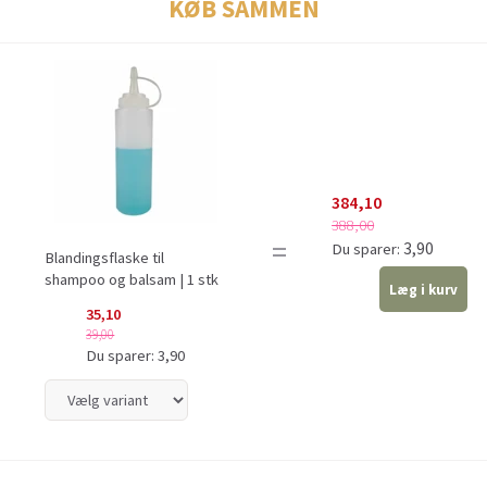
KØB SAMMEN
384,10
388,00
=
3,90
Du sparer:
Blandingsflaske til
shampoo og balsam | 1 stk
Læg i kurv
35,10
39,00
Du sparer:
3,90