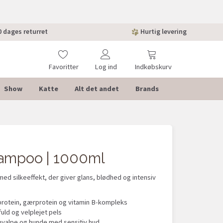
 dages returret
Hurtig levering
Favoritter
Log ind
Indkøbskurv
Show
Katte
Alt det andet
Brands
hampoo | 1000ml
d silkeeffekt, der giver glans, blødhed og intensiv
rotein, gærprotein og vitamin B-kompleks
fuld og velplejet pels
 hvalpe og hunde med sensitiv hud