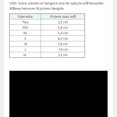
OBS: Selve støvlen er længere end de oplyste mål herunder.
Målene henviser til potens længde.
Størrelse
Potens max. mål
Tiny
2,5 cm
XXS
3,8 cm
XS
5,0 cm
S
6,3 cm
M
7,6 cm
L
10 cm
XL
13 cm