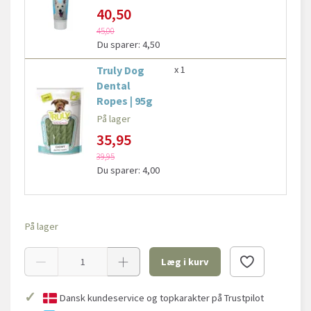
40,50
45,00
Du sparer:
4,50
Truly Dog
x 1
Dental
Ropes | 95g
På lager
35,95
39,95
Du sparer:
4,00
På lager
Læg i kurv
✓
Dansk kundeservice og topkarakter på Trustpilot