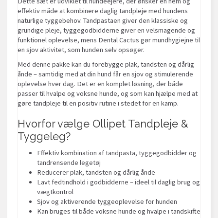
Dette sæt er udviklet til hundeejere, der ønsker en nem og
effektiv måde at kombinere daglig tandpleje med hundens
naturlige tyggebehov. Tandpastaen giver den klassiske og
grundige pleje, tyggegodbidderne giver en velsmagende og
funktionel oplevelse, mens Dental Cactus gør mundhygiejne til
en sjov aktivitet, som hunden selv opsøger.
Med denne pakke kan du forebygge plak, tandsten og dårlig
ånde – samtidig med at din hund får en sjov og stimulerende
oplevelse hver dag. Det er en komplet løsning, der både
passer til hvalpe og voksne hunde, og som kan hjælpe med at
gøre tandpleje til en positiv rutine i stedet for en kamp.
Hvorfor vælge Ollipet Tandpleje &
Tyggeleg?
Effektiv kombination af tandpasta, tyggegodbidder og
tandrensende legetøj
Reducerer plak, tandsten og dårlig ånde
Lavt fedtindhold i godbidderne – ideel til daglig brug og
vægtkontrol
Sjov og aktiverende tyggeoplevelse for hunden
Kan bruges til både voksne hunde og hvalpe i tandskifte