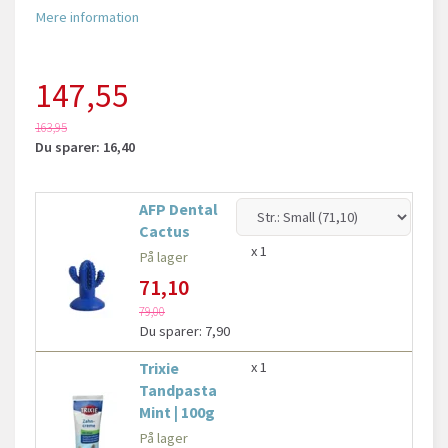
Mere information
147,55
163,95
Du sparer:
16,40
AFP Dental
Cactus
x 1
På lager
71,10
79,00
Du sparer:
7,90
Trixie
x 1
Tandpasta
Mint | 100g
På lager