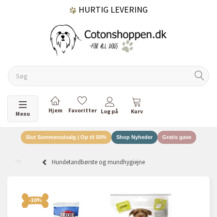
HURTIG LEVERING
GRATIS FRAGT OVER 499 KR.
60 DAGES RETURRET
Skifte navigation
Menu
Slut Sommerudsalg | Op til 50%
Shop Nyheder
Gratis gave
DANSKEJET VIRKSOMHED
Hundetandbørste og mundhygiejne
-10%