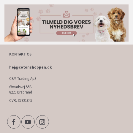
KONTAKT OS
hej@cotonshoppen.dk
CBM Trading ApS
Ørvadsvej 55B
8220 Brabrand
CVR: 37821845