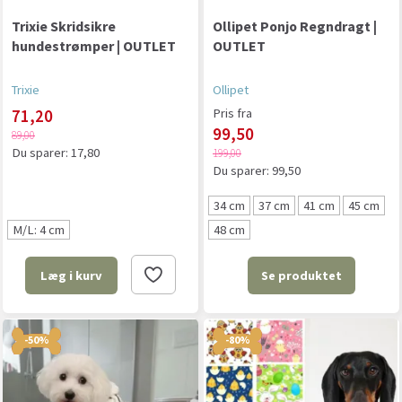
Trixie Skridsikre
Ollipet Ponjo Regndragt |
hundestrømper | OUTLET
OUTLET
Trixie
Ollipet
71,20
Pris fra
99,50
89,00
Du sparer:
17,80
199,00
Du sparer:
99,50
34 cm
37 cm
41 cm
45 cm
M/L: 4 cm
48 cm
Se produktet
Læg i kurv
-50%
-80%