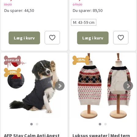
89,00
179,00
Du sparer:
44,50
Du sparer:
89,50
M: 43-59 cm
Læg i kurv
Læg i kurv
-35%
POPULÆR
-20%
AFP Stay Calm Anti Angst
Luksus sweater | Med tern