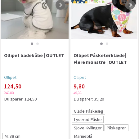
Ollipet badekåbe | OUTLET
Ollipet Påsketørklæde|
Flere mønstre | OUTLET
Ollipet
Ollipet
124,50
9,80
249,00
49,00
Du sparer:
124,50
Du sparer:
39,20
Glade Påskeæg
Lyserød Påske
Sjove Kyllinger
Påskegrøn
M: 38 cm
Marineblå