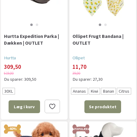
Hurtta Expedition Parka |
Ollipet Frugt Bandana |
Dækken | OUTLET
OUTLET
Hurtta
Ollipet
309,50
11,70
619,00
39,00
Du sparer:
309,50
Du sparer:
27,30
30XL
Ananas
Kiwi
Banan
Citrus
Se produktet
Læg i kurv
-40%
POPULÆR