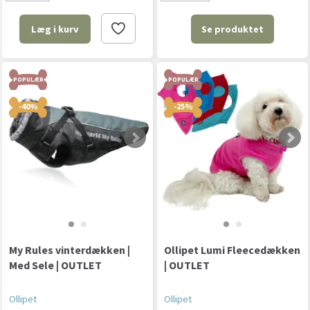
Se produktet
Læg i kurv
POPULÆR
POPULÆR
-40%
-25%
My Rules vinterdækken |
Ollipet Lumi Fleecedækken
Med Sele | OUTLET
| OUTLET
Ollipet
Ollipet