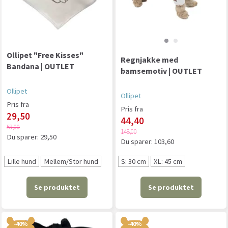
Ollipet "Free Kisses"
Regnjakke med
Bandana | OUTLET
bamsemotiv | OUTLET
Ollipet
Ollipet
Pris fra
Pris fra
29,50
44,40
59,00
148,00
Du sparer:
29,50
Du sparer:
103,60
Lille hund
Mellem/Stor hund
S: 30 cm
XL: 45 cm
Se produktet
Se produktet
-40%
-40%