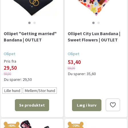
Ollipet "Getting married"
Ollipet City Lux Bandana |
Bandana | OUTLET
Sweet Flowers | OUTLET
Ollipet
Ollipet
Pris fra
53,40
29,50
89,00
Du sparer:
35,60
59,00
Du sparer:
29,50
Lille hund
Mellem/Stor hund
Se produktet
Læg i kurv
-40%
-70%