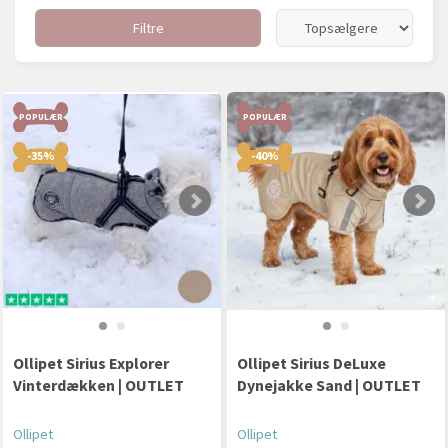
Filtre
POPULÆR
POPULÆR
-35%
-40%
Ollipet Sirius Explorer
Ollipet Sirius DeLuxe
Vinterdækken | OUTLET
Dynejakke Sand | OUTLET
Ollipet
Ollipet