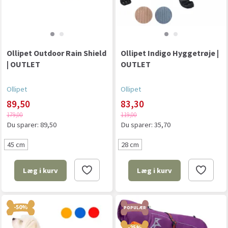
Ollipet Outdoor Rain Shield
Ollipet Indigo Hyggetrøje |
| OUTLET
OUTLET
Ollipet
Ollipet
89,50
83,30
179,00
119,00
Du sparer:
89,50
Du sparer:
35,70
45 cm
28 cm
Læg i kurv
Læg i kurv
-50%
POPULÆR
-25%