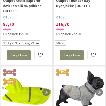
Ollipet Arctic Explorer
Ollipet Thunder Bay
dækken blå m. prikker |
Dynejakke | OUTLET
OUTLET
Ollipet
Ollipet
83,70
116,70
279,00
389,00
Du sparer:
195,30
Du sparer:
272,30
S: Bryst 33 cm, ryg 22 cm
50 cm
Læg i kurv
Læg i kurv
-30%
POPULÆR
-50%