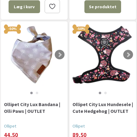
Se produktet
Læg i kurv
-50%
-50%
Ollipet City Lux Bandana |
Ollipet City Lux Hundesele |
Olli Paws | OUTLET
Cute Hedgehog | OUTLET
Ollipet
Ollipet
44,50
89,50