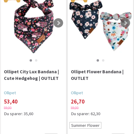
Ollipet City Lux Bandana |
Ollipet Flower Bandana |
Cute Hedgehog | OUTLET
OUTLET
Ollipet
Ollipet
53,40
26,70
89,00
89,00
Du sparer:
35,60
Du sparer:
62,30
Summer Flower