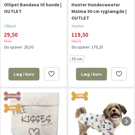
Ollipet Bandana til hunde |
Hunter Hundesweater
OUTLET
Malmø 50 cm ryglængde |
OUTLET
Ollipet
Hunter
29,50
119,50
59,00
298,75
Du sparer:
29,50
Du sparer:
179,25
50 cm
Læg i kurv
Læg i kurv
-70%
POPULÆR
-50%