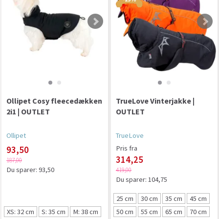
Ollipet Cosy fleecedækken
TrueLove Vinterjakke |
2i1 | OUTLET
OUTLET
Ollipet
TrueLove
93,50
Pris fra
314,25
187,00
Du sparer:
93,50
419,00
Du sparer:
104,75
25 cm
30 cm
35 cm
45 cm
XS: 32 cm
S: 35 cm
M: 38 cm
50 cm
55 cm
65 cm
70 cm