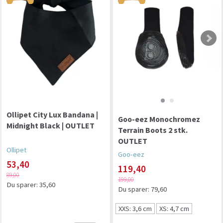
Ollipet City Lux Bandana |
Goo-eez Monochromez
Midnight Black | OUTLET
Terrain Boots 2 stk.
OUTLET
Ollipet
Goo-eez
53,40
119,40
89,00
199,00
Du sparer:
35,60
Du sparer:
79,60
XXS: 3,6 cm
XS: 4,7 cm