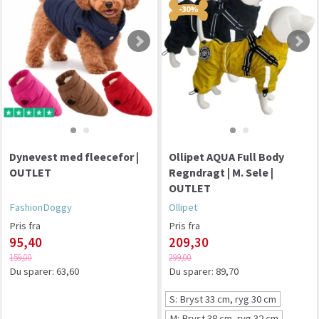
-30%
Dynevest med fleecefor |
Ollipet AQUA Full Body
OUTLET
Regndragt | M. Sele |
OUTLET
FashionDoggy
Ollipet
Pris fra
Pris fra
95,40
209,30
159,00
299,00
Du sparer:
63,60
Du sparer:
89,70
S: Bryst 33 cm, ryg 30 cm
M: Bryst 38 cm, ryg 32 cm