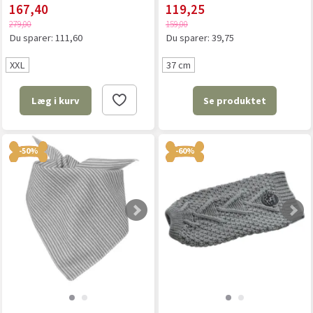
167,40
119,25
279,00
159,00
Du sparer:
111,60
Du sparer:
39,75
XXL
37 cm
Se produktet
Læg i kurv
-50%
-60%