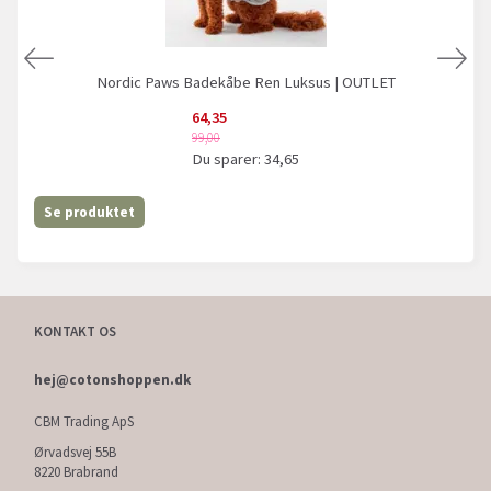
Nordic Paws Badekåbe Ren Luksus | OUTLET
64,35
99,00
Du sparer:
34,65
Se produktet
KONTAKT OS
hej@cotonshoppen.dk
CBM Trading ApS
Ørvadsvej 55B
8220 Brabrand