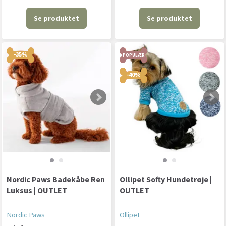
Se produktet
Se produktet
-35%
POPULÆR
-40%
Nordic Paws Badekåbe Ren
Ollipet Softy Hundetrøje |
Luksus | OUTLET
OUTLET
Nordic Paws
Ollipet