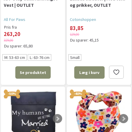
Vest | OUTLET
og prikker, OUTLET
All For Paws
Cotonshoppen
Pris fra
83,85
263,20
129,00
Du sparer:
45,15
329,00
Du sparer:
65,80
M: 53-63 cm
L: 63-76 cm
Small
Se produktet
Læg i kurv
-50%
-40%