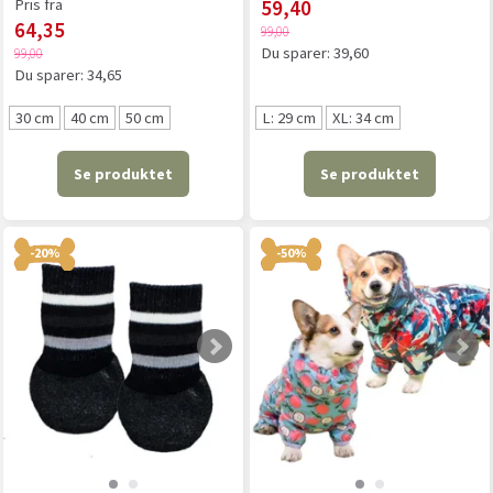
Pris fra
59,40
64,35
99,00
Du sparer:
39,60
99,00
Du sparer:
34,65
30 cm
40 cm
50 cm
L: 29 cm
XL: 34 cm
Se produktet
Se produktet
-20%
-50%